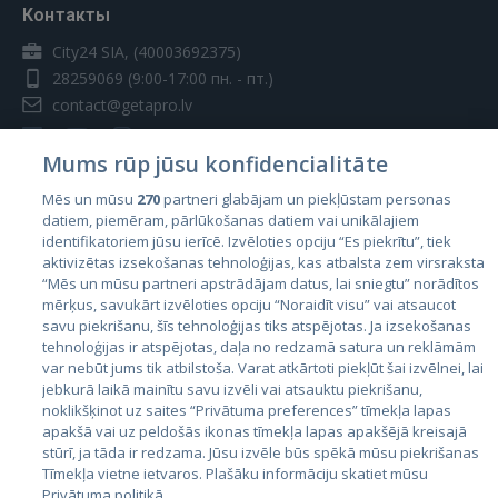
Контакты
City24 SIA, (40003692375)
28259069
(9:00-17:00 пн. - пт.)
contact@getapro.lv
Mums rūp jūsu konfidencialitāte
Mēs un mūsu
270
partneri glabājam un piekļūstam personas
datiem, piemēram, pārlūkošanas datiem vai unikālajiem
Страны
identifikatoriem jūsu ierīcē. Izvēloties opciju “Es piekrītu”, tiek
aktivizētas izsekošanas tehnoloģijas, kas atbalsta zem virsraksta
Эстония
“Mēs un mūsu partneri apstrādājam datus, lai sniegtu” norādītos
Латвия
mērķus, savukārt izvēloties opciju “Noraidīt visu” vai atsaucot
savu piekrišanu, šīs tehnoloģijas tiks atspējotas. Ja izsekošanas
Литва
tehnoloģijas ir atspējotas, daļa no redzamā satura un reklāmām
var nebūt jums tik atbilstoša. Varat atkārtoti piekļūt šai izvēlnei, lai
jebkurā laikā mainītu savu izvēli vai atsauktu piekrišanu,
noklikšķinot uz saites “Privātuma preferences” tīmekļa lapas
apakšā vai uz peldošās ikonas tīmekļa lapas apakšējā kreisajā
stūrī, ja tāda ir redzama. Jūsu izvēle būs spēkā mūsu piekrišanas
Tīmekļa vietne ietvaros. Plašāku informāciju skatiet mūsu
Privātuma politikā.