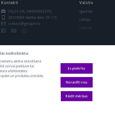
Kontakti
Valstis
City24 SIA, (40003692375)
Igaunija
28259069
(darba dien. 09-17)
Latvija
contact@getapro.lv
Lietuva
lai nodrošinātu:
parametru aktīva skenēšana
īcē un/vai piekļuve tai.
Es piekrītu
tura efektivitātes
 grupām un produktu izstrāde.
os.lt
auto24.ee
Osta.ee
Noraidīt visu
laugos.lt
KV.ee
KuldneBörs.ee
Rādīt mērķus