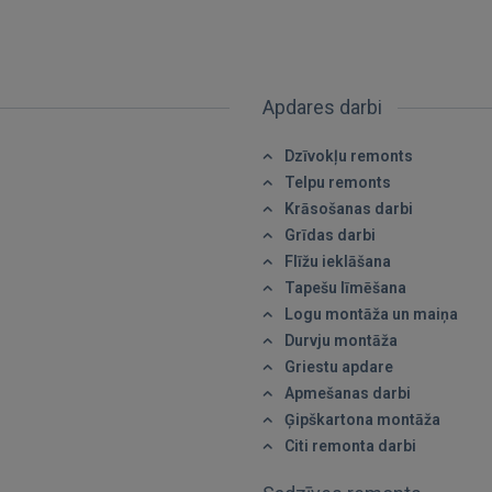
Apdares darbi
Dzīvokļu remonts
Telpu remonts
Krāsošanas darbi
Ienākt
Grīdas darbi
Flīžu ieklāšana
Tapešu līmēšana
Logu montāža un maiņa
Durvju montāža
Griestu apdare
Apmešanas darbi
IENĀKT
Ģipškartona montāža
Citi remonta darbi
Aizmirsāt paroli?
Atcerēties?