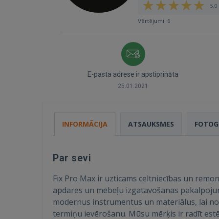
5,0 
Vērtējumi: 6
E-pasta adrese ir apstiprināta
25.01.2021
INFORMĀCIJA
ATSAUKSMES
FOTOG
Par sevi
Fix Pro Max ir uzticams celtniecības un remo
apdares un mēbeļu izgatavošanas pakalpojum
modernus instrumentus un materiālus, lai nod
termiņu ievērošanu. Mūsu mērķis ir radīt estē