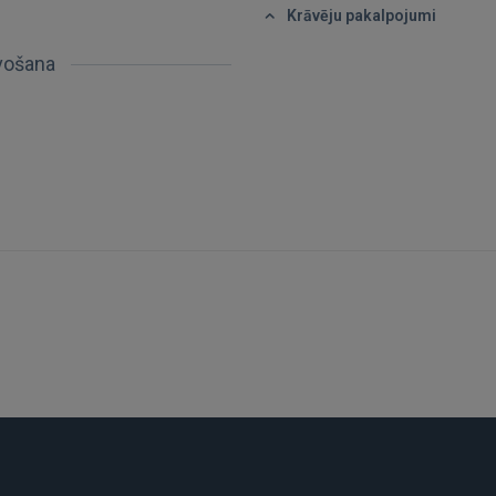
Krāvēju pakalpojumi
avošana