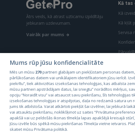
Kā tas
Kā izvei
Ātrs veids, kā atrast uzticamu izpildītāju
Kā kļūt p
jebkuram uzdevumam.
Servisa 
Vairāk par mums
Konfidenc
Pārvaldī
Mums rūp jūsu konfidencialitāte
Mēs un mūsu
270
partneri glabājam un piekļūstam personas datiem
pārlūkošanas datiem vai unikālajiem identifikatoriem jūsu ierīcē. Izvē
piekrītu”, tiek aktivizētas izsekošanas tehnoloģijas, kas atbalsta ze
mūsu partneri apstrādājam datus, lai sniegtu” norādītos mērķus, sav
City2
opciju “Noraidīt visu” vai atsaucot savu piekrišanu, šīs tehnoloģijas ti
City
izsekošanas tehnoloģijas ir atspējotas, daļa no redzamā satura un
jums tik atbilstoša. Varat atkārtoti piekļūt šai izvēlnei, lai jebkurā laik
vai atsauktu piekrišanu, noklikšķinot uz saites “Privātuma preferenc
apakšā vai uz peldošās ikonas tīmekļa lapas apakšējā kreisajā stūrī,
Jūsu izvēle būs spēkā mūsu piekrišanas Tīmekļa vietne ietvaros. Pla
skatiet mūsu Privātuma politikā.