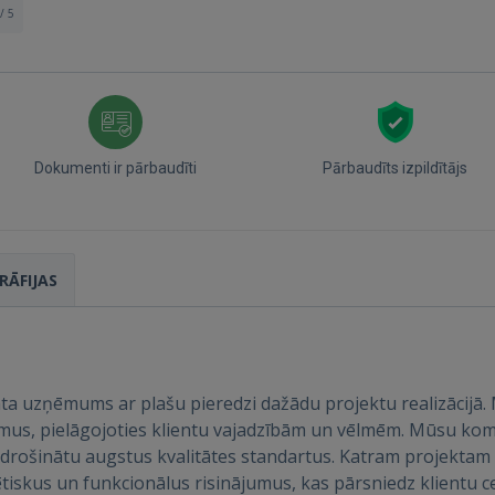
/ 5
Dokumenti ir pārbaudīti
Pārbaudīts izpildītājs
RĀFIJAS
nta uzņēmums ar plašu pieredzi dažādu projektu realizācijā. 
us, pielāgojoties klientu vajadzībām un vēlmēm. Mūsu koma
rošinātu augstus kvalitātes standartus. Katram projektam pi
tiskus un funkcionālus risinājumus, kas pārsniedz klientu ce