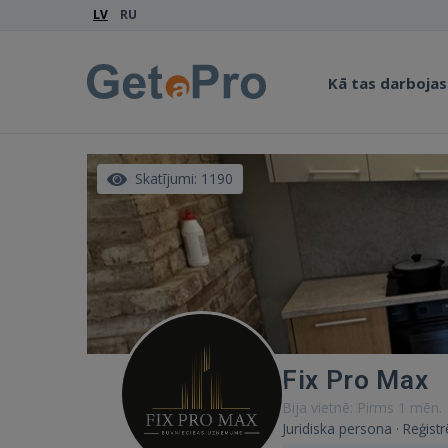
LV
RU
Kā tas darbojas
Skatījumi: 1190
Fix Pro Max
Bija vietnē: Pirms 1 mēn.
Juridiska persona · Reģistr