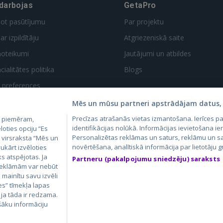
 darbojas
GetaPro
dot pasūtījumu
Par projektu
ar izpildītāju
Atgriezeniskā saite
noteikumi
Jautājumi un atbildes
ialitātes politika
Blogs
t preferences
Mēs un mūsu partneri apstrādājam datus, 
Precīzas atrašanās vietas izmantošana. Ierīces 
, piemēram,
identifikācijas nolūkā. Informācijas ievietošana ier
loties opciju “Es
Personalizētas reklāmas un saturs, reklāmu un sa
m virsraksta “Mēs un
novērtēšana, analītiskā informācija par lietotāju
ukārt izvēloties
4.lv
GetaPro.lv
Skelbiu.lt
Aruodas.lt
Kain
ks atspējotas. Ja
Partneru (pakalpojumu sniedzēju) saraksts
24.ee
GetaPro.ee
Autoplius.lt
CVbankas.lt
Pas
 reklāmām var nebūt
ā mainītu savu izvēli
es” tīmekļa lapas
 ja tāda ir redzama.
šāku informāciju