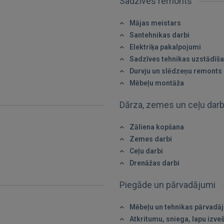
Sadzīves remonts
FACEBOOK
Mājas meistars
Santehnikas darbi
GOOGLE
Elektriķa pakalpojumi
Sadzīves tehnikas uzstādīš
Durvju un slēdzeņu remonts
 Sign in with Apple
Mēbeļu montāža
Vēl neesat reģistrējies?
Dārza, zemes un ceļu dar
REĢISTRĀCIJA
Zāliena kopšana
Zemes darbi
Ceļu darbi
Drenāžas darbi
Piegāde un pārvadājumi
Mēbeļu un tehnikas pārvadā
Atkritumu, sniega, lapu izve