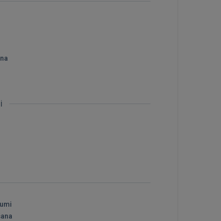
ana
bi
jumi
šana