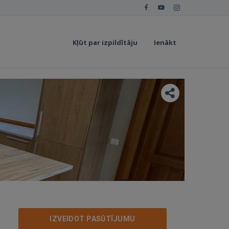
Kļūt par izpildītāju
Ienākt
IZVEIDOT PASŪTĪJUMU