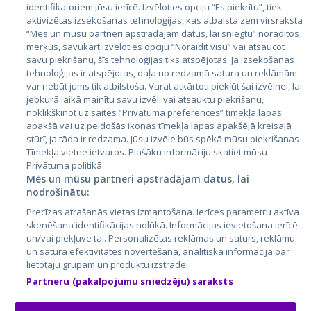
identifikatoriem jūsu ierīcē. Izvēloties opciju “Es piekrītu”, tiek
Valstis
aktivizētas izsekošanas tehnoloģijas, kas atbalsta zem virsraksta
Igaunija
“Mēs un mūsu partneri apstrādājam datus, lai sniegtu” norādītos
mērķus, savukārt izvēloties opciju “Noraidīt visu” vai atsaucot
Latvija
savu piekrišanu, šīs tehnoloģijas tiks atspējotas. Ja izsekošanas
tehnoloģijas ir atspējotas, daļa no redzamā satura un reklāmām
Lietuva
var nebūt jums tik atbilstoša. Varat atkārtoti piekļūt šai izvēlnei, lai
jebkurā laikā mainītu savu izvēli vai atsauktu piekrišanu,
noklikšķinot uz saites “Privātuma preferences” tīmekļa lapas
apakšā vai uz peldošās ikonas tīmekļa lapas apakšējā kreisajā
stūrī, ja tāda ir redzama. Jūsu izvēle būs spēkā mūsu piekrišanas
Tīmekļa vietne ietvaros. Plašāku informāciju skatiet mūsu
Privātuma politikā.
Mēs un mūsu partneri apstrādājam datus, lai
nodrošinātu:
City24.lv
CVbankas.lt
Precīzas atrašanās vietas izmantošana. Ierīces parametru aktīva
City24.ee
Kainos.lt
skenēšana identifikācijas nolūkā. Informācijas ievietošana ierīcē
un/vai piekļuve tai. Personalizētas reklāmas un saturs, reklāmu
GetaPro.lv
Paslaugos.lt
un satura efektivitātes novērtēšana, analītiskā informācija par
GetaPro.ee
auto24.ee
lietotāju grupām un produktu izstrāde.
Skelbiu.lt
KV.ee
Partneru (pakalpojumu sniedzēju) saraksts
Autoplius.lt
Osta.ee
Aruodas.lt
KuldneBörs.ee