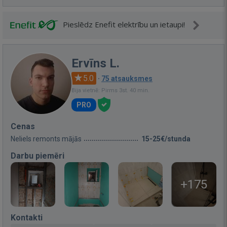
Pieslēdz Enefit elektrību un ietaupi!
Ervīns L.
5.0
·
75 atsauksmes
Bija vietnē: Pirms 3st. 40 min.
PRO
Cenas
Neliels remonts mājās
15-25€/stunda
Darbu piemēri
+175
Kontakti