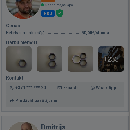
Šobrīd mājas lapā
PRO
Cenas
Neliels remonts mājās
50,00€/stunda
Darbu piemēri
+233
Kontakti
+371 *** *** 20
E-pasts
WhatsApp
Piedāvāt pasūtījumu
Dmitrijs