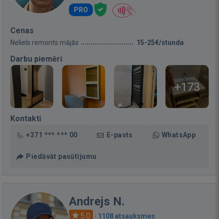
PRO
Cenas
Neliels remonts mājās
15-25€/stunda
Darbu piemēri
+173
Kontakti
+371 *** *** 00
E-pasts
WhatsApp
Piedāvāt pasūtījumu
Andrejs N.
5.0
·
1108 atsauksmes