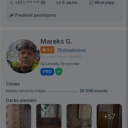
+371 *** *** 08
E-pasts
WhatsApp
Piedāvāt pasūtījumu
Mareks G.
5.0
·
78 atsauksmes
Bija vietnē: Pirms 1 dienām
Latviski, По-русски
PRO
Cenas
Neliels remonts mājās
25-50€/stunda
Darbu piemēri
+57