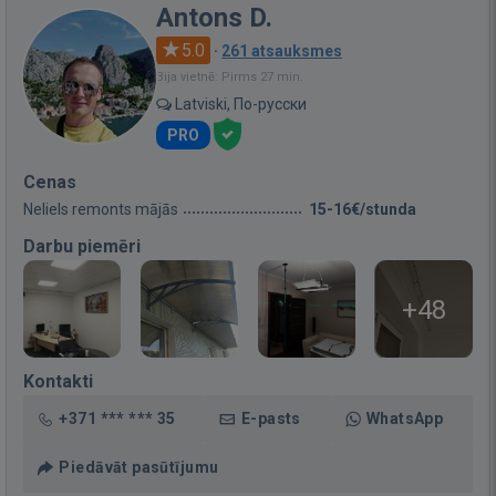
Antons D.
5.0
·
261 atsauksmes
Bija vietnē: Pirms 27 min.
Latviski, По-русски
PRO
Cenas
Neliels remonts mājās
15-16€/stunda
Darbu piemēri
+48
Kontakti
+371 *** *** 35
E-pasts
WhatsApp
Piedāvāt pasūtījumu