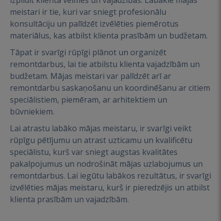
izpildīt klienta vēlmes un vajadzības. Labākie mājas
meistari ir tie, kuri var sniegt profesionālu
konsultāciju un palīdzēt izvēlēties piemērotus
materiālus, kas atbilst klienta prasībām un budžetam.
Tāpat ir svarīgi rūpīgi plānot un organizēt
remontdarbus, lai tie atbilstu klienta vajadzībām un
budžetam. Mājas meistari var palīdzēt arī ar
remontdarbu saskaņošanu un koordinēšanu ar citiem
speciālistiem, piemēram, ar arhitektiem un
būvniekiem.
Lai atrastu labāko mājas meistaru, ir svarīgi veikt
rūpīgu pētījumu un atrast uzticamu un kvalificētu
speciālistu, kurš var sniegt augstas kvalitātes
pakalpojumus un nodrošināt mājas uzlabojumus un
remontdarbus. Lai iegūtu labākos rezultātus, ir svarīgi
izvēlēties mājas meistaru, kurš ir pieredzējis un atbilst
klienta prasībām un vajadzībām.