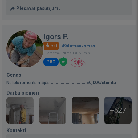
Piedāvāt pasūtījumu
Igors P.
5.0
·
494 atsauksmes
Bija vietnē: Pirms 1st. 51 min.
PRO
Cenas
Neliels remonts mājās
50,00€/stunda
Darbu piemēri
+527
Kontakti