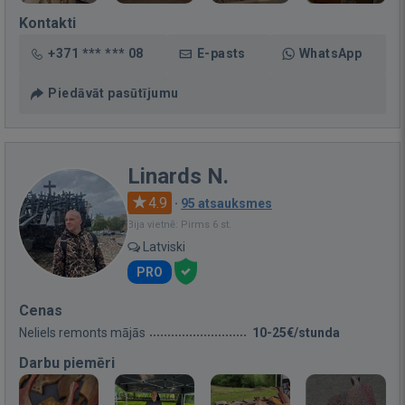
Kontakti
+371 *** *** 08
E-pasts
WhatsApp
Piedāvāt pasūtījumu
Linards N.
4.9
·
95 atsauksmes
Bija vietnē: Pirms 6 st.
Latviski
PRO
Cenas
Neliels remonts mājās
10-25€/stunda
Darbu piemēri