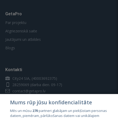
GetaPro
Par projektu
Atgriezeniskā saite
Jautājumi un atbildes
Blogs
Kontakti
City24 SIA, (40003692375)
28259069
(darba dien. 09-17)
contact@getapro.lv
Mums rūp jūsu konfidencialitāte
Mēs un mūsu
270
partneri glabājam un piekļūstam personas
datiem, piemēram, pārlūkošanas datiem vai unikālajiem