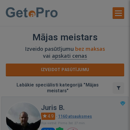
Mājas meistars
Izveido pasūtījumu
bez maksas
vai
apskati cenas
IZVEIDOT PASŪTĪJUMU
Labākie speciālisti kategorijā "Mājas
meistars"
Juris B.
4.9
·
1160 atsauksmes
Bija vietnē: Pirms 3st. 27 min.