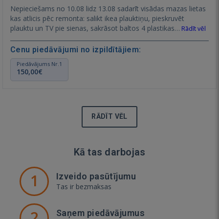
Nepieciešams no 10.08 lidz 13.08 sadarīt visādas mazas lietas
kas atlicis pēc remonta: salikt ikea plauktiņu, pieskruvēt
plauktu un TV pie sienas, sakrāsot baltos 4 plastikas…
Rādīt vēl
Cenu piedāvājumi no izpildītājiem:
Piedāvājums Nr.1
150,00€
RĀDĪT VĒL
Kā tas darbojas
1
Izveido pasūtījumu
Tas ir bezmaksas
2
Saņem piedāvājumus