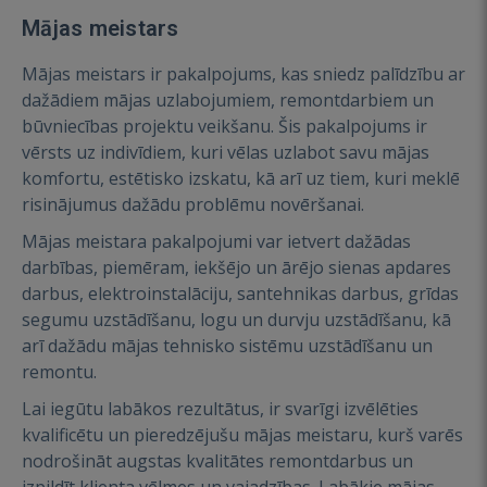
Mājas meistars
Mājas meistars ir pakalpojums, kas sniedz palīdzību ar
dažādiem mājas uzlabojumiem, remontdarbiem un
būvniecības projektu veikšanu. Šis pakalpojums ir
vērsts uz indivīdiem, kuri vēlas uzlabot savu mājas
komfortu, estētisko izskatu, kā arī uz tiem, kuri meklē
risinājumus dažādu problēmu novēršanai.
Mājas meistara pakalpojumi var ietvert dažādas
darbības, piemēram, iekšējo un ārējo sienas apdares
darbus, elektroinstalāciju, santehnikas darbus, grīdas
segumu uzstādīšanu, logu un durvju uzstādīšanu, kā
arī dažādu mājas tehnisko sistēmu uzstādīšanu un
remontu.
Lai iegūtu labākos rezultātus, ir svarīgi izvēlēties
kvalificētu un pieredzējušu mājas meistaru, kurš varēs
nodrošināt augstas kvalitātes remontdarbus un