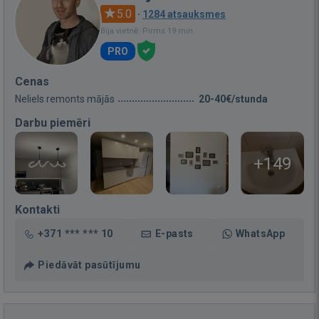
5.0
·
1284 atsauksmes
Bija vietnē: Pirms 19 min.
PRO
Cenas
Neliels remonts mājās
20-40€/stunda
Darbu piemēri
+149
Kontakti
+371 *** *** 10
E-pasts
WhatsApp
Piedāvāt pasūtījumu