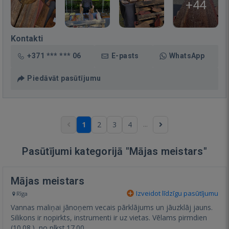
+44
Kontakti
+371 *** *** 06
E-pasts
WhatsApp
Piedāvāt pasūtījumu
...
1
2
3
4
Pasūtījumi kategorijā "Mājas meistars"
Mājas meistars
Izveidot līdzīgu pasūtījumu
Rīga
Vannas maliņai jānoņem vecais pārklājums un jāuzklāj jauns.
Silikons ir nopirkts, instrumenti ir uz vietas. Vēlams pirmdien
(10.08.), no plkst.17.00.