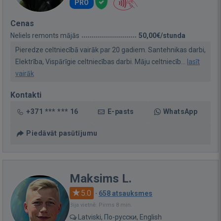
PRO
Cenas
Neliels remonts mājās
50,00€/stunda
Pieredze celtniecībā vairāk par 20 gadiem. Santehnikas darbi,
Elektrība, Vispārīgie celtniecības darbi. Māju celtniecīb...
lasīt
vairāk
Kontakti
+371 *** *** 16
E-pasts
WhatsApp
Piedāvāt pasūtījumu
Maksims L.
5.0
·
658 atsauksmes
Bija vietnē: Pirms 8 min.
Latviski, По-русски, English