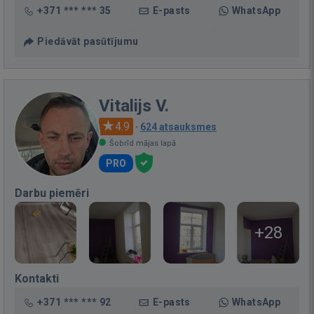
+371 *** *** 35
E-pasts
WhatsApp
Piedāvāt pasūtījumu
Vitalijs V.
4.9
·
624 atsauksmes
Šobrīd mājas lapā
PRO
Darbu piemēri
+28
Kontakti
+371 *** *** 92
E-pasts
WhatsApp