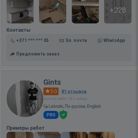
+228
Контакты
+371 *** *** 05
Эл. почта
WhatsApp
Предложить заказ
Gints
5.0
·
81 отзывов
Был на сайте: 10 ч. назад
Latviski, По-русски, English
PRO
Примеры работ