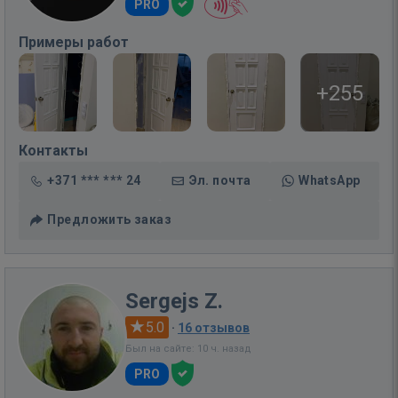
PRO
Примеры работ
+255
Контакты
+371 *** *** 24
Эл. почта
WhatsApp
Предложить заказ
Sergejs Z.
5.0
·
16 отзывов
Был на сайте: 10 ч. назад
PRO