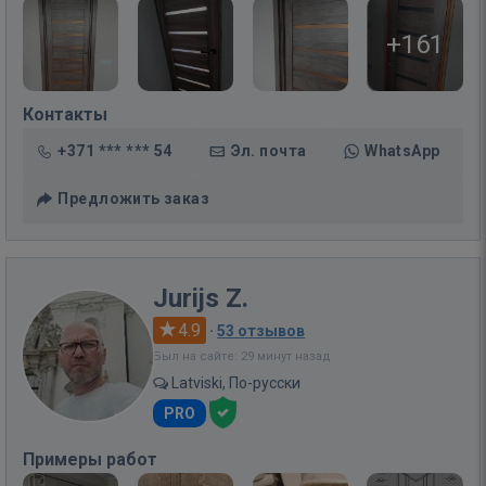
+161
Контакты
+371 *** *** 54
Эл. почта
WhatsApp
Предложить заказ
Jurijs Z.
4.9
·
53 отзывов
Был на сайте: 29 минут назад
Latviski, По-русски
PRO
Примеры работ