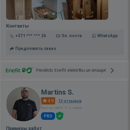
Контакты
+371 *** *** 26
Эл. почта
WhatsApp
Предложить заказ
Pieslēdz Enefit elektrību un ietaupi!
Martins S.
4.9
·
13 отзывов
Был на сайте: 11 ч. назад
PRO
Примеры работ