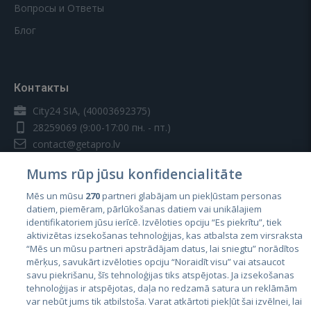
Вопросы и Ответы
Блог
Контакты
City24 SIA, (40003692375)
28259069
(9:00-17:00 пн. - пт.)
contact@getapro.lv
Mums rūp jūsu konfidencialitāte
Mēs un mūsu
270
partneri glabājam un piekļūstam personas
datiem, piemēram, pārlūkošanas datiem vai unikālajiem
identifikatoriem jūsu ierīcē. Izvēloties opciju “Es piekrītu”, tiek
Страны
aktivizētas izsekošanas tehnoloģijas, kas atbalsta zem virsraksta
Эстония
“Mēs un mūsu partneri apstrādājam datus, lai sniegtu” norādītos
mērķus, savukārt izvēloties opciju “Noraidīt visu” vai atsaucot
Латвия
savu piekrišanu, šīs tehnoloģijas tiks atspējotas. Ja izsekošanas
tehnoloģijas ir atspējotas, daļa no redzamā satura un reklāmām
Литва
var nebūt jums tik atbilstoša. Varat atkārtoti piekļūt šai izvēlnei, lai