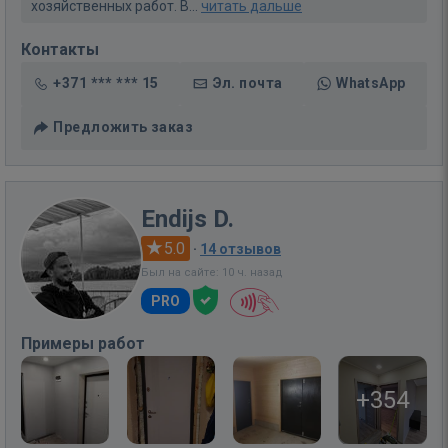
хозяйственных работ. В...
читать дальше
Контакты
+371 *** *** 15
Эл. почта
WhatsApp
Предложить заказ
Endijs D.
5.0
·
14 отзывов
Был на сайте: 10 ч. назад
PRO
Примеры работ
+354