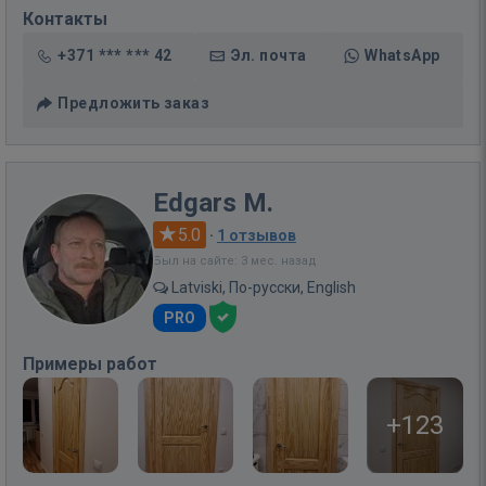
Контакты
+371 *** *** 42
Эл. почта
WhatsApp
Предложить заказ
Edgars M.
5.0
·
1 отзывов
Был на сайте: 3 мес. назад
Latviski, По-русски, English
PRO
Примеры работ
+123