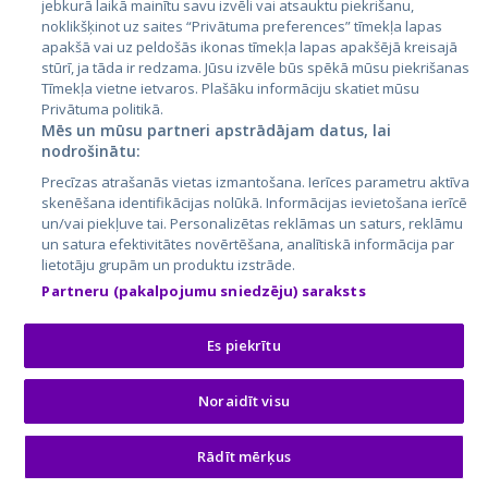
jebkurā laikā mainītu savu izvēli vai atsauktu piekrišanu,
noklikšķinot uz saites “Privātuma preferences” tīmekļa lapas
apakšā vai uz peldošās ikonas tīmekļa lapas apakšējā kreisajā
stūrī, ja tāda ir redzama. Jūsu izvēle būs spēkā mūsu piekrišanas
Tīmekļa vietne ietvaros. Plašāku informāciju skatiet mūsu
Privātuma politikā.
Mēs un mūsu partneri apstrādājam datus, lai
nodrošinātu:
City24.lv
CVbankas.lt
Precīzas atrašanās vietas izmantošana. Ierīces parametru aktīva
City24.ee
Kainos.lt
skenēšana identifikācijas nolūkā. Informācijas ievietošana ierīcē
un/vai piekļuve tai. Personalizētas reklāmas un saturs, reklāmu
GetaPro.lv
Paslaugos.lt
un satura efektivitātes novērtēšana, analītiskā informācija par
GetaPro.ee
auto24.ee
lietotāju grupām un produktu izstrāde.
Skelbiu.lt
KV.ee
Partneru (pakalpojumu sniedzēju) saraksts
Autoplius.lt
Osta.ee
Aruodas.lt
KuldneBörs.ee
Es piekrītu
Noraidīt visu
© 2026 GetaPro. Все права защищены.
Rādīt mērķus