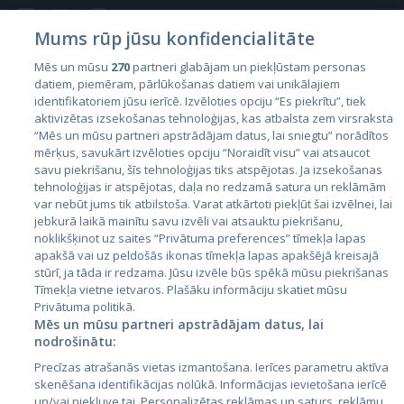
Mums rūp jūsu konfidencialitāte
Mēs un mūsu
270
partneri glabājam un piekļūstam personas
datiem, piemēram, pārlūkošanas datiem vai unikālajiem
Страны
identifikatoriem jūsu ierīcē. Izvēloties opciju “Es piekrītu”, tiek
aktivizētas izsekošanas tehnoloģijas, kas atbalsta zem virsraksta
Эстония
“Mēs un mūsu partneri apstrādājam datus, lai sniegtu” norādītos
Латвия
mērķus, savukārt izvēloties opciju “Noraidīt visu” vai atsaucot
savu piekrišanu, šīs tehnoloģijas tiks atspējotas. Ja izsekošanas
Литва
tehnoloģijas ir atspējotas, daļa no redzamā satura un reklāmām
var nebūt jums tik atbilstoša. Varat atkārtoti piekļūt šai izvēlnei, lai
jebkurā laikā mainītu savu izvēli vai atsauktu piekrišanu,
noklikšķinot uz saites “Privātuma preferences” tīmekļa lapas
apakšā vai uz peldošās ikonas tīmekļa lapas apakšējā kreisajā
stūrī, ja tāda ir redzama. Jūsu izvēle būs spēkā mūsu piekrišanas
Tīmekļa vietne ietvaros. Plašāku informāciju skatiet mūsu
Privātuma politikā.
Mēs un mūsu partneri apstrādājam datus, lai
nodrošinātu:
City24.lv
CVbankas.lt
Precīzas atrašanās vietas izmantošana. Ierīces parametru aktīva
City24.ee
Kainos.lt
skenēšana identifikācijas nolūkā. Informācijas ievietošana ierīcē
GetaPro.lv
Paslaugos.lt
un/vai piekļuve tai. Personalizētas reklāmas un saturs, reklāmu