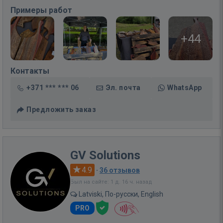
Примеры работ
+44
Контакты
+371 *** *** 06
Эл. почта
WhatsApp
Предложить заказ
GV Solutions
4.9
·
36 отзывов
Был на сайте: 1 д. 16 ч. назад
Latviski, По-русски, English
PRO