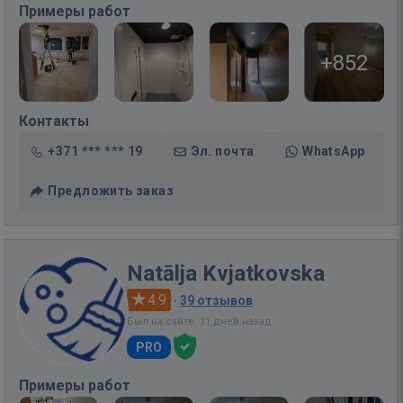
Примеры работ
+852
Контакты
+371 *** *** 19
Эл. почта
WhatsApp
Предложить заказ
Natālja Kvjatkovska
4.9
·
39 отзывов
Был на сайте: 11 дней назад
PRO
Примеры работ