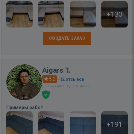
+130
СОЗДАТЬ ЗАКАЗ
Aigars T.
5.0
·
12 отзывов
Был на сайте: 1 д. 8 ч. назад
Примеры работ
+191