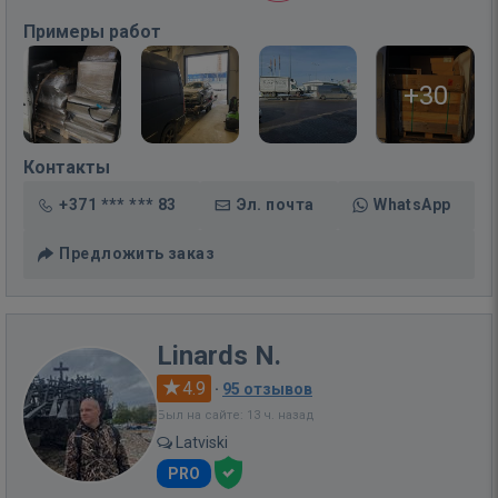
Примеры работ
+30
Контакты
+371 *** *** 83
Эл. почта
WhatsApp
Предложить заказ
Linards N.
4.9
·
95 отзывов
Был на сайте: 13 ч. назад
Latviski
PRO