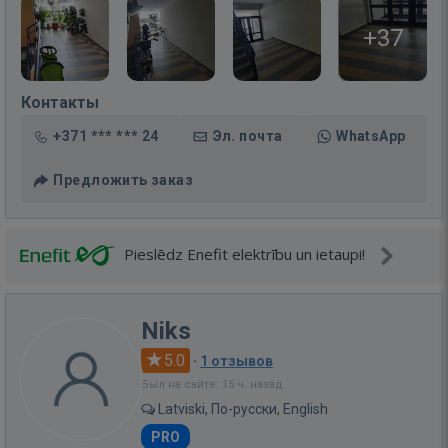
+37
Контакты
+371 *** *** 24
Эл. почта
WhatsApp
Предложить заказ
Pieslēdz Enefit elektrību un ietaupi!
Niks
5.0
·
1 отзывов
Был на сайте: 15 ч. назад
Latviski, По-русски, English
PRO