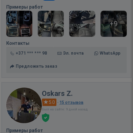
Примеры работ
+9
Контакты
+371 *** *** 98
Эл. почта
WhatsApp
Предложить заказ
Oskars Z.
5.0
·
15 отзывов
Был на сайте: 9 дней назад
Примеры работ