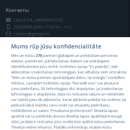
Контакты
City24 SIA, (40003692375)
28259069
(9:00-17:00 пн. - пт.)
contact@getapro.lv
Mums rūp jūsu konfidencialitāte
Mēs un mūsu
270
partneri glabājam un piekļūstam personas
datiem, piemēram, pārlūkošanas datiem vai unikālajiem
identifikatoriem jūsu ierīcē. Izvēloties opciju “Es piekrītu”, tiek
Страны
aktivizētas izsekošanas tehnoloģijas, kas atbalsta zem virsraksta
Эстония
“Mēs un mūsu partneri apstrādājam datus, lai sniegtu” norādītos
mērķus, savukārt izvēloties opciju “Noraidīt visu” vai atsaucot
Латвия
savu piekrišanu, šīs tehnoloģijas tiks atspējotas. Ja izsekošanas
tehnoloģijas ir atspējotas, daļa no redzamā satura un reklāmām
Литва
var nebūt jums tik atbilstoša. Varat atkārtoti piekļūt šai izvēlnei, lai
jebkurā laikā mainītu savu izvēli vai atsauktu piekrišanu,
noklikšķinot uz saites “Privātuma preferences” tīmekļa lapas
apakšā vai uz peldošās ikonas tīmekļa lapas apakšējā kreisajā
stūrī, ja tāda ir redzama. Jūsu izvēle būs spēkā mūsu piekrišanas
Tīmekļa vietne ietvaros. Plašāku informāciju skatiet mūsu