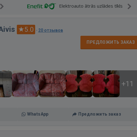
Elektroauto ātrās uzlādes tīkls
Aivis
5.0
·
20 отзывов
ПРЕДЛОЖИТЬ ЗАКАЗ
+11
WhatsApp
Предложить заказ