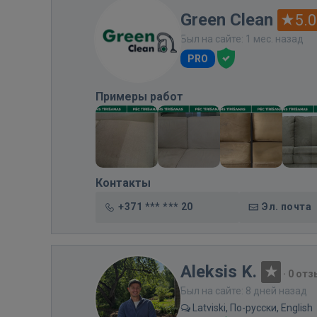
Green Clean
5.0
Был на сайте: 1 мес. назад
PRO
Примеры работ
Контакты
+371 *** *** 20
Эл. почта
Aleksis K.
·
0 отз
Был на сайте: 8 дней назад
Latviski, По-русски, English