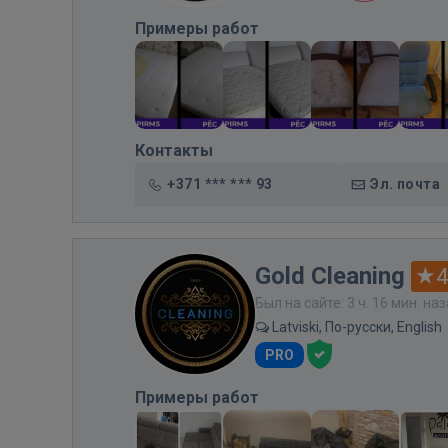
Примеры работ
Контакты
+371 *** *** 93
Эл. почта
Gold Cleaning
4
Был на сайте: 3 ч. 16 мин. на
Latviski, По-русски, English
PRO
Примеры работ