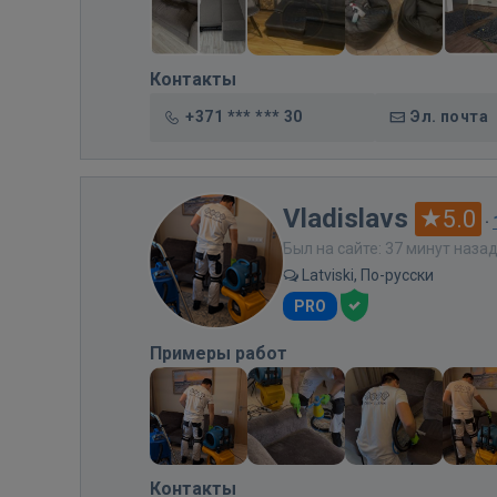
Контакты
+371 *** *** 30
Эл. почта
Vladislavs
5.0
·
Был на сайте: 37 минут наза
Latviski, По-русски
PRO
Примеры работ
Контакты