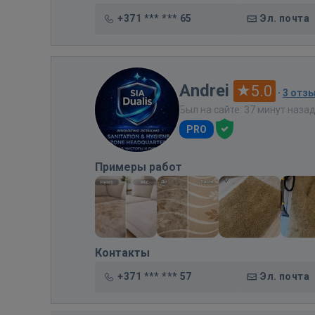
+371 *** *** 65
Эл. почта
Andrei
5.0
·
3 отз
Был на сайте: 37 минут наза
PRO
Примеры работ
Контакты
+371 *** *** 57
Эл. почта