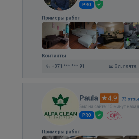
PRO
Примеры работ
Контакты
+371 *** *** 91
Эл. почта
Paula
4.9
·
73 отз
Был на сайте: 15 минут наза
PRO
Примеры работ