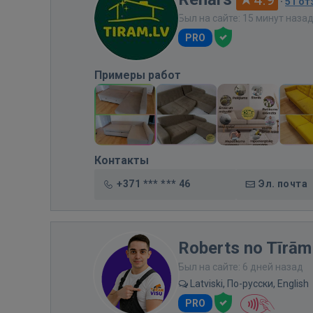
·
51 о
Был на сайте: 15 минут наза
PRO
Примеры работ
Контакты
+371 *** *** 46
Эл. почта
Roberts no Tīrām
Был на сайте: 6 дней назад
Latviski, По-русски, English
PRO