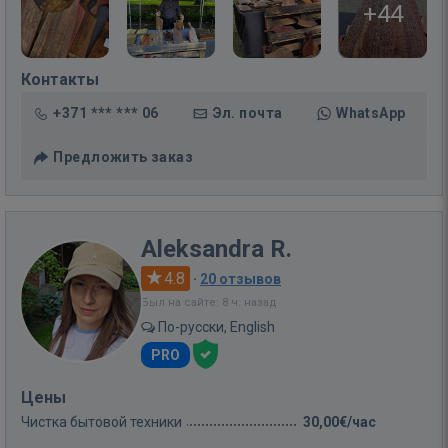
+44
Контакты
+371 *** *** 06
Эл. почта
WhatsApp
Предложить заказ
Aleksandra R.
4.8
·
20 отзывов
Был на сайте: 8 ч. назад
По-русски, English
PRO
Цены
Чистка бытовой техники
30,00€/час