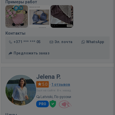
Примеры работ
Контакты
+371 *** *** 05
Эл. почта
WhatsApp
Предложить заказ
Jelena P.
5.0
·
1 отзывов
Был на сайте: 8 ч. назад
Latviski, По-русски
PRO
Цены