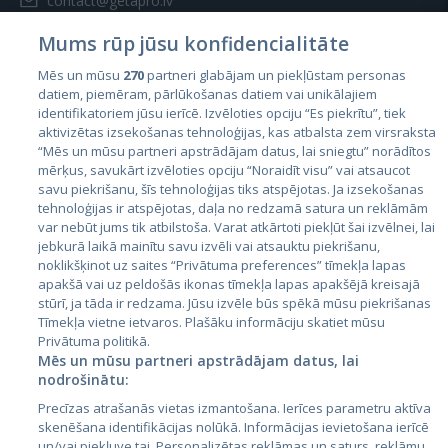
contact@getapro.lv
Mums rūp jūsu konfidencialitāte
Mēs un mūsu
270
partneri glabājam un piekļūstam personas
datiem, piemēram, pārlūkošanas datiem vai unikālajiem
identifikatoriem jūsu ierīcē. Izvēloties opciju “Es piekrītu”, tiek
Страны
aktivizētas izsekošanas tehnoloģijas, kas atbalsta zem virsraksta
Эстония
“Mēs un mūsu partneri apstrādājam datus, lai sniegtu” norādītos
mērķus, savukārt izvēloties opciju “Noraidīt visu” vai atsaucot
Латвия
savu piekrišanu, šīs tehnoloģijas tiks atspējotas. Ja izsekošanas
tehnoloģijas ir atspējotas, daļa no redzamā satura un reklāmām
Литва
var nebūt jums tik atbilstoša. Varat atkārtoti piekļūt šai izvēlnei, lai
jebkurā laikā mainītu savu izvēli vai atsauktu piekrišanu,
noklikšķinot uz saites “Privātuma preferences” tīmekļa lapas
apakšā vai uz peldošās ikonas tīmekļa lapas apakšējā kreisajā
stūrī, ja tāda ir redzama. Jūsu izvēle būs spēkā mūsu piekrišanas
Tīmekļa vietne ietvaros. Plašāku informāciju skatiet mūsu
Privātuma politikā.
Mēs un mūsu partneri apstrādājam datus, lai
nodrošinātu:
City24.lv
CVbankas.lt
Precīzas atrašanās vietas izmantošana. Ierīces parametru aktīva
City24.ee
Kainos.lt
skenēšana identifikācijas nolūkā. Informācijas ievietošana ierīcē
un/vai piekļuve tai. Personalizētas reklāmas un saturs, reklāmu