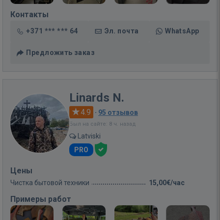
Контакты
+371 *** *** 64
Эл. почта
WhatsApp
Предложить заказ
Linards N.
4.9
·
95 отзывов
Был на сайте: 8 ч. назад
Latviski
PRO
Цены
Чистка бытовой техники
15,00€/час
Примеры работ