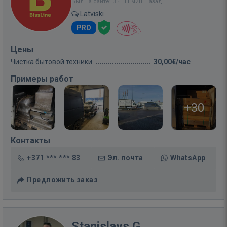
Был на сайте: 3 ч. 11 мин. назад
Latviski
PRO
Цены
Чистка бытовой техники
30,00€/час
Примеры работ
+30
Контакты
+371 *** *** 83
Эл. почта
WhatsApp
Предложить заказ
Stanislavs G.