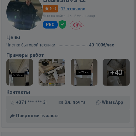
5.0
·
12 отзывов
Был на сайте: 4 ч. 2 мин. назад
PRO
Цены
Чистка бытовой техники
40-100€/час
Примеры работ
+40
Контакты
+371 *** *** 31
Эл. почта
WhatsApp
Предложить заказ