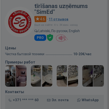
tīrīšanas uzņēmums
"SimEd"
4.6
·
11 отзывов
Был на сайте: 4 ч. 34 мин. назад
Latviski, По-русски, English
PRO
Цены
Чистка бытовой техники
10-20€/час
Примеры работ
+7
Контакты
+371 *** *** 60
Эл. почта
WhatsApp