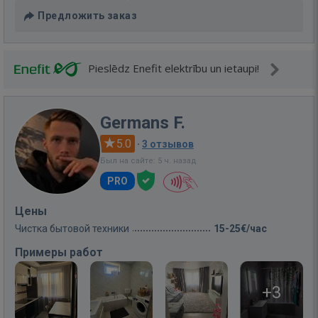
Предложить заказ
Pieslēdz Enefit elektrību un ietaupi!
Germans F.
5.0
·
3 отзывов
Был на сайте: 5 ч. назад
PRO
Цены
Чистка бытовой техники
15-25€/час
Примеры работ
+3