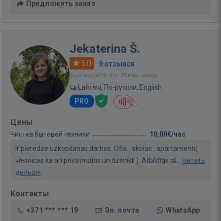
Предложить заказ
Jekaterina Š.
5.0
·
9 отзывов
Был на сайте: 4 ч. 39 мин. назад
Latviski, По-русски, English
PRO
Цены
Чистка бытовой техники
10,00€/час
Ir pieredze uzkopšanas darbos. Ofisi , skolas , apartamenti(
viesnīcas ka arī privātmājas un dzīvokli ). Atbildīgs cil...
читать
дальше
Контакты
+371 *** *** 19
Эл. почта
WhatsApp