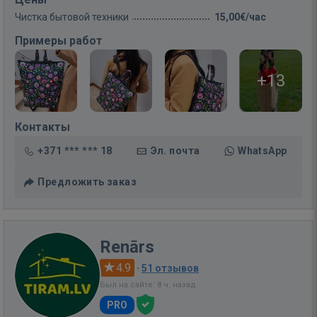
Чистка бытовой техники
15,00€/час
Примеры работ
+13
Контакты
+371 *** *** 18
Эл. почта
WhatsApp
Предложить заказ
Renārs
4.9
·
51 отзывов
Был на сайте: 8 ч. назад
PRO