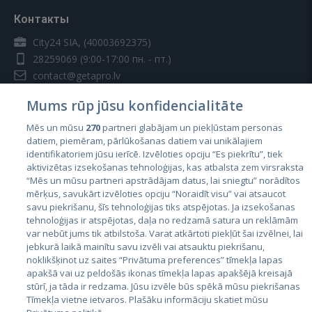
Контакты
City24 SIA, (40003692375)
28259069
(9:00-17:00 пн. - пт.)
contact@getapro.lv
Mums rūp jūsu konfidencialitāte
Mēs un mūsu
270
partneri glabājam un piekļūstam personas
datiem, piemēram, pārlūkošanas datiem vai unikālajiem
identifikatoriem jūsu ierīcē. Izvēloties opciju “Es piekrītu”, tiek
Страны
aktivizētas izsekošanas tehnoloģijas, kas atbalsta zem virsraksta
Эстония
“Mēs un mūsu partneri apstrādājam datus, lai sniegtu” norādītos
mērķus, savukārt izvēloties opciju “Noraidīt visu” vai atsaucot
Латвия
savu piekrišanu, šīs tehnoloģijas tiks atspējotas. Ja izsekošanas
tehnoloģijas ir atspējotas, daļa no redzamā satura un reklāmām
Литва
var nebūt jums tik atbilstoša. Varat atkārtoti piekļūt šai izvēlnei, lai
jebkurā laikā mainītu savu izvēli vai atsauktu piekrišanu,
noklikšķinot uz saites “Privātuma preferences” tīmekļa lapas
apakšā vai uz peldošās ikonas tīmekļa lapas apakšējā kreisajā
stūrī, ja tāda ir redzama. Jūsu izvēle būs spēkā mūsu piekrišanas
Tīmekļa vietne ietvaros. Plašāku informāciju skatiet mūsu