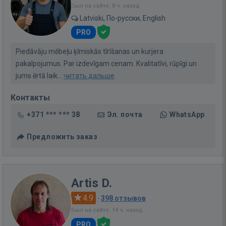
Был на сайте: 8 ч. назад
Latviski, По-русски, English
PRO
Piedāvāju mēbeļu ķīmiskās tīrīšanas un kurjera
pakalpojumus. Par izdevīgam cenam. Kvalitatīvi, rūpīgi un
jums ērtā laik...
читать дальше
Контакты
+371 *** *** 38
Эл. почта
WhatsApp
Предложить заказ
Artis D.
4.9
·
398 отзывов
Был на сайте: 14 ч. назад
PRO