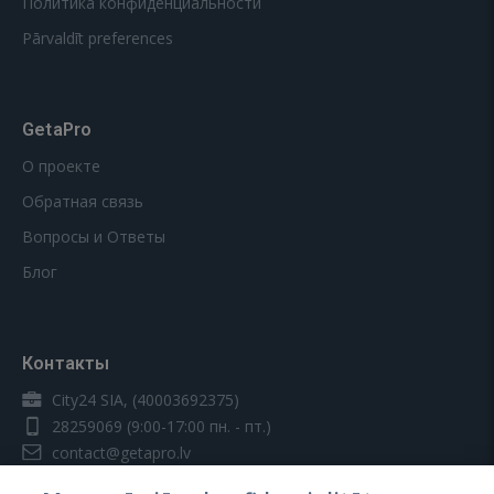
Политика конфиденциальности
Pārvaldīt preferences
GetaPro
О проекте
Обратная связь
Вопросы и Ответы
Блог
Контакты
City24 SIA, (40003692375)
28259069
(9:00-17:00 пн. - пт.)
contact@getapro.lv