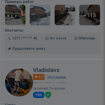
Примеры работ
+113
Контакты
+371 *** *** 45
Эл. почта
WhatsApp
Предложить заказ
Vladislavs
5.0
·
10 отзывов
Был на сайте: 12 ч. назад
Latviski, По-русски
PRO
Цены