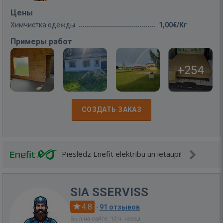
Цены
Химчистка одежды
1,00€/Кг
Примеры работ
+254
СОЗДАТЬ ЗАКАЗ
Pieslēdz Enefit elektrību un ietaupi!
SIA SSERVISS
4.8
·
91 отзывов
Был на сайте: 12 ч. назад