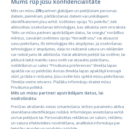
Mums rūp jūsu konfidencialitāte
Mēs un mūsu
270
partneri glabājam un piekļūstam personas
datiem, piemēram, pārlūkošanas datiem vai unikālajiem
identifikatoriem jūsu ierīcē. Izvēloties opciju “Es piekrītu”, tiek
Страны
aktivizētas izsekošanas tehnoloģijas, kas atbalsta zem virsraksta
Эстония
“Mēs un mūsu partneri apstrādājam datus, lai sniegtu” norādītos
mērķus, savukārt izvēloties opciju “Noraidīt visu” vai atsaucot
Латвия
savu piekrišanu, šīs tehnoloģijas tiks atspējotas. Ja izsekošanas
tehnoloģijas ir atspējotas, daļa no redzamā satura un reklāmām
Литва
var nebūt jums tik atbilstoša. Varat atkārtoti piekļūt šai izvēlnei, lai
jebkurā laikā mainītu savu izvēli vai atsauktu piekrišanu,
noklikšķinot uz saites “Privātuma preferences” tīmekļa lapas
apakšā vai uz peldošās ikonas tīmekļa lapas apakšējā kreisajā
stūrī, ja tāda ir redzama. Jūsu izvēle būs spēkā mūsu piekrišanas
Tīmekļa vietne ietvaros. Plašāku informāciju skatiet mūsu
Privātuma politikā.
Mēs un mūsu partneri apstrādājam datus, lai
nodrošinātu:
City24.lv
CVbankas.lt
Precīzas atrašanās vietas izmantošana. Ierīces parametru aktīva
City24.ee
Kainos.lt
skenēšana identifikācijas nolūkā. Informācijas ievietošana ierīcē
un/vai piekļuve tai. Personalizētas reklāmas un saturs, reklāmu
GetaPro.lv
Paslaugos.lt
un satura efektivitātes novērtēšana, analītiskā informācija par
GetaPro.ee
auto24.ee
lietotāju grupām un produktu izstrāde.