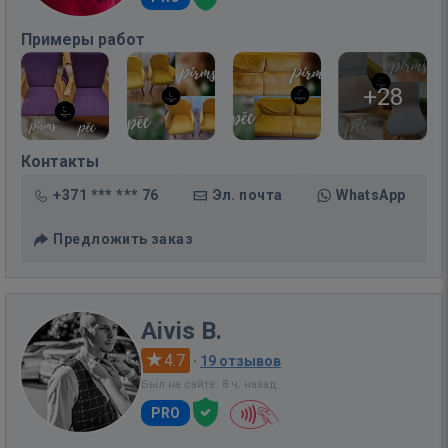
Примеры работ
+28
Контакты
+371 *** *** 76
Эл. почта
WhatsApp
Предложить заказ
Aivis B.
4.7
·
19 отзывов
Был на сайте: 8 ч. назад
PRO