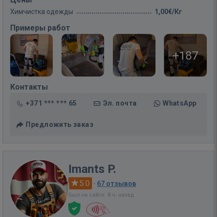
Химчистка одежды
1,00€/Кг
Примеры работ
+187
Контакты
+371 *** *** 65
Эл. почта
WhatsApp
Предложить заказ
Imants P.
5.0
·
67 отзывов
Был на сайте: 8 ч. назад