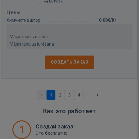
Latviski
Цены
Химчистка штор
10,00€/Кг
Mājas lapu izstrāde
Mājas lapu uzturēšana
СОЗДАТЬ ЗАКАЗ
...
1
2
3
4
Как это работает
1
Создай заказ
Это бесплатно