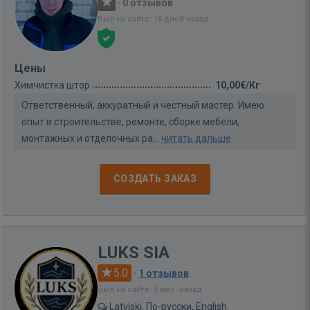
·
0 отзывов
Был на сайте: 16 дней назад
Цены
Химчистка штор
10,00€/Кг
Ответственный, аккуратный и честный мастер. Имею
опыт в строительстве, ремонте, сборке мебели,
монтажных и отделочных ра...
читать дальше
СОЗДАТЬ ЗАКАЗ
LUKS SIA
5.0
·
1 отзывов
Был на сайте: 5 мес. назад
Latviski, По-русски, English