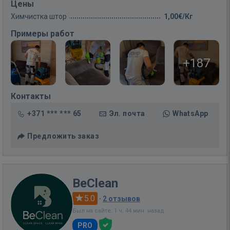
Цены
Химчистка штор
1,00€/Кг
Примеры работ
+187
Контакты
+371 *** *** 65
Эл. почта
WhatsApp
Предложить заказ
BeClean
5.0
·
2 отзывов
Был на сайте: 1 ч. 44 мин. назад
PRO