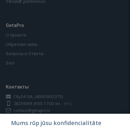
Pārvaldīt preferences
GetaPro
О проекте
Обратная связь
Вопросы и Ответы
Блог
Контакты
City24 SIA, (40003692375)
28259069
(9:00-17:00 пн. - пт.)
contact@getapro.lv
Mums rūp jūsu konfidencialitāte