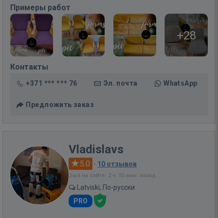
Примеры работ
+28
Контакты
+371 *** *** 76
Эл. почта
WhatsApp
Предложить заказ
Vladislavs
5.0
·
10 отзывов
Был на сайте: 2 ч. 55 мин. назад
Latviski, По-русски
PRO