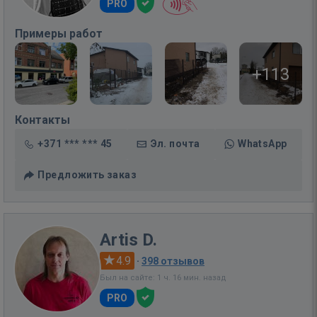
PRO
Примеры работ
+113
Контакты
+371 *** *** 45
Эл. почта
WhatsApp
Предложить заказ
Artis D.
4.9
·
398 отзывов
Был на сайте: 1 ч. 16 мин. назад
PRO