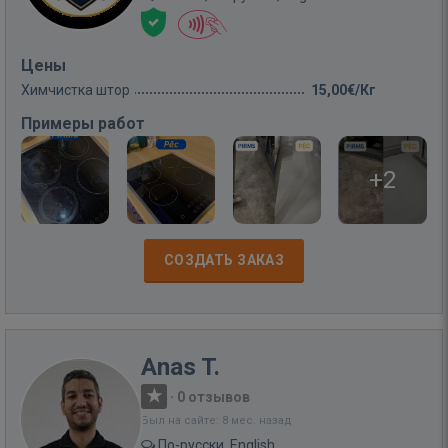
Цены
Химчистка штор
15,00€/Кг
Примеры работ
+2
СОЗДАТЬ ЗАКАЗ
Anas T.
·
0 отзывов
Был на сайте: 8 мес. назад
По-русски, English