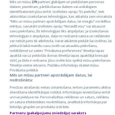
Mēs un mūsu
270
partneri glabājam un piekļūstam personas
datiem, piemēram, pārlūkošanas datiem vai unikālajiem
identifikatoriem jūsu ierīcē. Izvēloties opciju “Es piekrītu”, tiek
Страны
aktivizētas izsekošanas tehnoloģijas, kas atbalsta zem virsraksta
Эстония
“Mēs un mūsu partneri apstrādājam datus, lai sniegtu” norādītos
mērķus, savukārt izvēloties opciju “Noraidīt visu” vai atsaucot
Латвия
savu piekrišanu, šīs tehnoloģijas tiks atspējotas. Ja izsekošanas
tehnoloģijas ir atspējotas, daļa no redzamā satura un reklāmām
Литва
var nebūt jums tik atbilstoša. Varat atkārtoti piekļūt šai izvēlnei, lai
jebkurā laikā mainītu savu izvēli vai atsauktu piekrišanu,
noklikšķinot uz saites “Privātuma preferences” tīmekļa lapas
apakšā vai uz peldošās ikonas tīmekļa lapas apakšējā kreisajā
stūrī, ja tāda ir redzama. Jūsu izvēle būs spēkā mūsu piekrišanas
Tīmekļa vietne ietvaros. Plašāku informāciju skatiet mūsu
Privātuma politikā.
Mēs un mūsu partneri apstrādājam datus, lai
nodrošinātu:
City24.lv
CVbankas.lt
Precīzas atrašanās vietas izmantošana. Ierīces parametru aktīva
City24.ee
Kainos.lt
skenēšana identifikācijas nolūkā. Informācijas ievietošana ierīcē
un/vai piekļuve tai. Personalizētas reklāmas un saturs, reklāmu
GetaPro.lv
Paslaugos.lt
un satura efektivitātes novērtēšana, analītiskā informācija par
GetaPro.ee
auto24.ee
lietotāju grupām un produktu izstrāde.
Skelbiu.lt
KV.ee
Partneru (pakalpojumu sniedzēju) saraksts