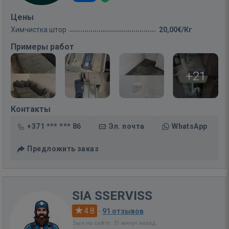
Цены
Химчистка штор
20,00€/Кг
Примеры работ
+21
Контакты
+371 *** *** 86
Эл. почта
WhatsApp
Предложить заказ
SIA SSERVISS
4.8
·
91 отзывов
Был на сайте: 31 минут назад