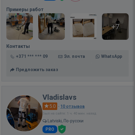
Примеры работ
+7
Контакты
+371 *** *** 09
Эл. почта
WhatsApp
Предложить заказ
Vladislavs
5.0
·
10 отзывов
Был на сайте: 1 ч. 40 мин. назад
Latviski, По-русски
PRO