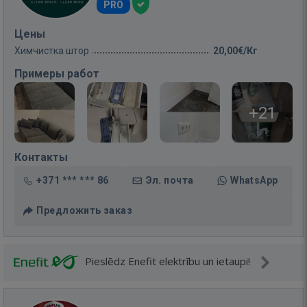
PRO
Цены
Химчистка штор
20,00€/Кг
Примеры работ
+21
Контакты
+371 *** *** 86
Эл. почта
WhatsApp
Предложить заказ
Pieslēdz Enefit elektrību un ietaupi!