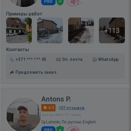
PRO
Примеры работ
+113
Контакты
+371 *** *** 45
Эл. почта
WhatsApp
Предложить заказ
Antons P.
4.9
·
107 отзывов
Был на сайте: 9 ч. назад
Latviski, По-русски, English
PRO