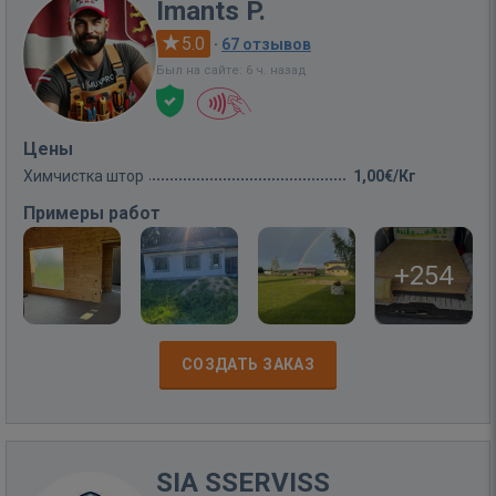
Imants P.
5.0
·
67 отзывов
Был на сайте: 6 ч. назад
Цены
Химчистка штор
1,00€/Кг
Примеры работ
+254
СОЗДАТЬ ЗАКАЗ
SIA SSERVISS