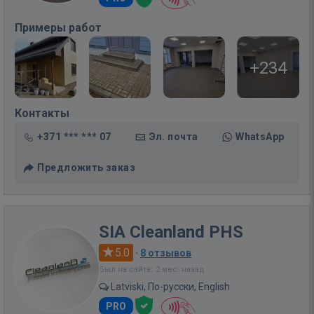
Примеры работ
+234
Контакты
+371 *** *** 07
Эл. почта
WhatsApp
Предложить заказ
SIA Cleanland PHS
5.0
·
8 отзывов
Был на сайте: 2 мес. назад
Latviski, По-русски, English
PRO