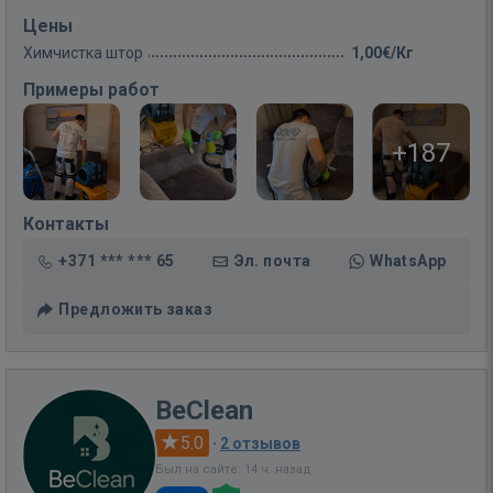
Цены
Химчистка штор
1,00€/Кг
Примеры работ
+187
Контакты
+371 *** *** 65
Эл. почта
WhatsApp
Предложить заказ
BeClean
5.0
·
2 отзывов
Был на сайте: 14 ч. назад