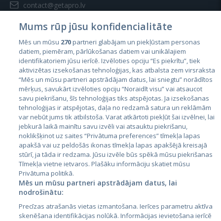
contact@getapro.lv
Mums rūp jūsu konfidencialitāte
Mēs un mūsu
270
partneri glabājam un piekļūstam personas
datiem, piemēram, pārlūkošanas datiem vai unikālajiem
identifikatoriem jūsu ierīcē. Izvēloties opciju “Es piekrītu”, tiek
Страны
aktivizētas izsekošanas tehnoloģijas, kas atbalsta zem virsraksta
Эстония
“Mēs un mūsu partneri apstrādājam datus, lai sniegtu” norādītos
mērķus, savukārt izvēloties opciju “Noraidīt visu” vai atsaucot
Латвия
savu piekrišanu, šīs tehnoloģijas tiks atspējotas. Ja izsekošanas
tehnoloģijas ir atspējotas, daļa no redzamā satura un reklāmām
Литва
var nebūt jums tik atbilstoša. Varat atkārtoti piekļūt šai izvēlnei, lai
jebkurā laikā mainītu savu izvēli vai atsauktu piekrišanu,
noklikšķinot uz saites “Privātuma preferences” tīmekļa lapas
apakšā vai uz peldošās ikonas tīmekļa lapas apakšējā kreisajā
stūrī, ja tāda ir redzama. Jūsu izvēle būs spēkā mūsu piekrišanas
Tīmekļa vietne ietvaros. Plašāku informāciju skatiet mūsu
Privātuma politikā.
Mēs un mūsu partneri apstrādājam datus, lai
nodrošinātu:
City24.lv
CVbankas.lt
Precīzas atrašanās vietas izmantošana. Ierīces parametru aktīva
City24.ee
Kainos.lt
skenēšana identifikācijas nolūkā. Informācijas ievietošana ierīcē