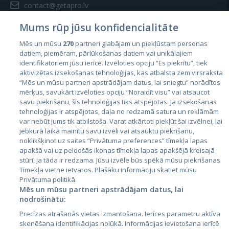
contact@getapro.lv
Mums rūp jūsu konfidencialitāte
Mēs un mūsu
270
partneri glabājam un piekļūstam personas
datiem, piemēram, pārlūkošanas datiem vai unikālajiem
identifikatoriem jūsu ierīcē. Izvēloties opciju “Es piekrītu”, tiek
Страны
aktivizētas izsekošanas tehnoloģijas, kas atbalsta zem virsraksta
Эстония
“Mēs un mūsu partneri apstrādājam datus, lai sniegtu” norādītos
mērķus, savukārt izvēloties opciju “Noraidīt visu” vai atsaucot
Латвия
savu piekrišanu, šīs tehnoloģijas tiks atspējotas. Ja izsekošanas
tehnoloģijas ir atspējotas, daļa no redzamā satura un reklāmām
Литва
var nebūt jums tik atbilstoša. Varat atkārtoti piekļūt šai izvēlnei, lai
jebkurā laikā mainītu savu izvēli vai atsauktu piekrišanu,
noklikšķinot uz saites “Privātuma preferences” tīmekļa lapas
apakšā vai uz peldošās ikonas tīmekļa lapas apakšējā kreisajā
stūrī, ja tāda ir redzama. Jūsu izvēle būs spēkā mūsu piekrišanas
Tīmekļa vietne ietvaros. Plašāku informāciju skatiet mūsu
Privātuma politikā.
Mēs un mūsu partneri apstrādājam datus, lai
nodrošinātu:
City24.lv
CVbankas.lt
Precīzas atrašanās vietas izmantošana. Ierīces parametru aktīva
City24.ee
Kainos.lt
skenēšana identifikācijas nolūkā. Informācijas ievietošana ierīcē