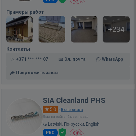
Примеры работ
+234
Контакты
+371 *** *** 07
Эл. почта
WhatsApp
Предложить заказ
SIA Cleanland PHS
5.0
·
8 отзывов
Был на сайте: 2 мес. назад
Latviski, По-русски, English
PRO