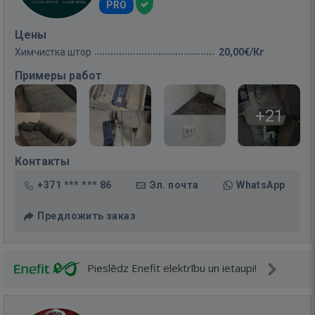
PRO
Цены
Химчистка штор
20,00€/Кг
Примеры работ
+21
Контакты
+371 *** *** 86
Эл. почта
WhatsApp
Предложить заказ
Pieslēdz Enefit elektrību un ietaupi!