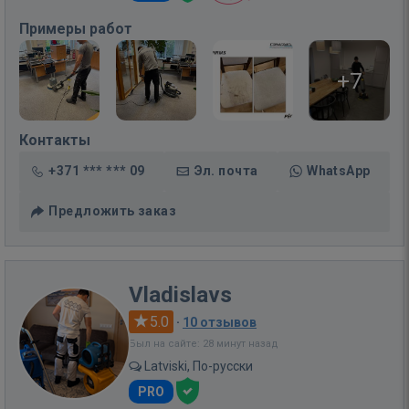
Примеры работ
+7
Контакты
+371 *** *** 09
Эл. почта
WhatsApp
Предложить заказ
Vladislavs
5.0
·
10 отзывов
Был на сайте: 28 минут назад
Latviski, По-русски
PRO