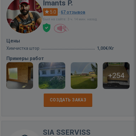
Imants P.
5.0
·
67 отзывов
Был на сайте: 3 ч. 14 мин. назад
Цены
Химчистка штор
1,00€/Кг
Примеры работ
+254
СОЗДАТЬ ЗАКАЗ
SIA SSERVISS