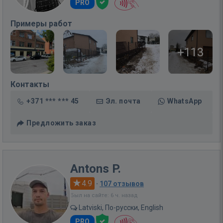
PRO
Примеры работ
+113
Контакты
+371 *** *** 45
Эл. почта
WhatsApp
Предложить заказ
Antons P.
4.9
·
107 отзывов
Был на сайте: 6 ч. назад
Latviski, По-русски, English
PRO