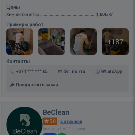
Цены
Химчистка штор
1,00€/Кг
Примеры работ
+187
Контакты
+371 *** *** 65
Эл. почта
WhatsApp
Предложить заказ
BeClean
5.0
·
2 отзывов
Был на сайте: 11 ч. назад