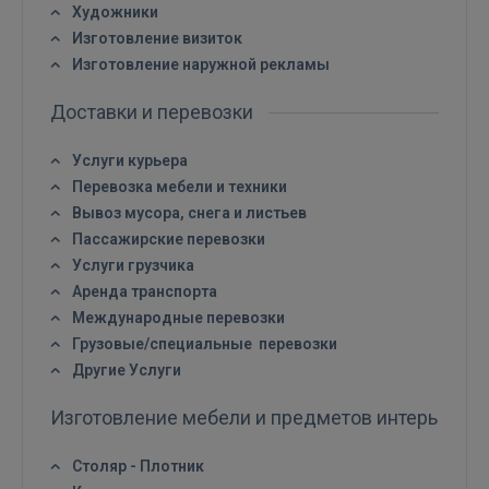
Войти
Художники
Изготовление визиток
Изготовление наружной рекламы
Доставки и перевозки
Услуги курьера
Перевозка мебели и техники
ВОЙТИ
Вывоз мусора, снега и листьев
Пассажирские перевозки
Забыли пароль?
Запомнить?
Услуги грузчика
Аренда транспорта
FACEBOOK
Международные перевозки
Грузовые/специальные перевозки
GOOGLE
Другие Услуги
Изготовление мебели и предметов интерьера
 Sign in with Apple
Столяр - Плотник
Ещё не зарегистрированы?