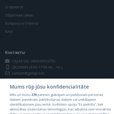
О проекте
Обратная связь
Вопросы и Ответы
Блог
Контакты
City24 SIA, (40003692375)
28259069
(9:00-17:00 пн. - пт.)
contact@getapro.lv
Mums rūp jūsu konfidencialitāte
Mēs un mūsu
270
partneri glabājam un piekļūstam personas
datiem, piemēram, pārlūkošanas datiem vai unikālajiem
Страны
identifikatoriem jūsu ierīcē. Izvēloties opciju “Es piekrītu”, tiek
aktivizētas izsekošanas tehnoloģijas, kas atbalsta zem virsraksta
Эстония