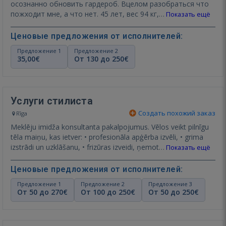
осознанно обновить гардероб. Вцелом разобраться что
пожходит мне, а что нет. 45 лет, вес 94 кг,…
Показать ещё
Ценовые предложения от исполнителей:
Предложение 1
Предложение 2
35,00€
От 130 до 250€
Услуги стилиста
Создать похожий заказ
Rīga
Meklēju imidža konsultanta pakalpojumus. Vēlos veikt pilnīgu
tēla maiņu, kas ietver: • profesionāla apģērba izvēli, • grima
izstrādi un uzklāšanu, • frizūras izveidi, ņemot…
Показать ещё
Ценовые предложения от исполнителей:
Предложение 1
Предложение 2
Предложение 3
От 50 до 270€
От 100 до 250€
От 50 до 250€