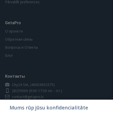
Pārvaldīt preferences
GetaPro
О проекте
Обратная связь
Вопросы и Ответы
Блог
Контакты
City24 SIA, (40003692375)
28259069
(9:00-17:00 пн. - пт.)
contact@getapro.lv
Mums rūp jūsu konfidencialitāte