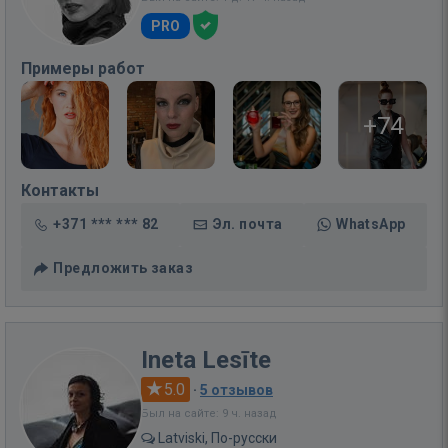
PRO
Примеры работ
+74
Контакты
+371 *** *** 82
Эл. почта
WhatsApp
Предложить заказ
Ineta Lesīte
5.0
·
5 отзывов
Был на сайте: 9 ч. назад
Latviski, По-русски