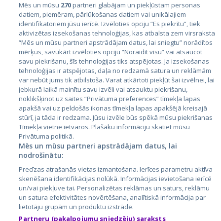
Mēs un mūsu
270
partneri glabājam un piekļūstam personas
datiem, piemēram, pārlūkošanas datiem vai unikālajiem
identifikatoriem jūsu ierīcē. Izvēloties opciju “Es piekrītu”, tiek
Страны
aktivizētas izsekošanas tehnoloģijas, kas atbalsta zem virsraksta
Эстония
“Mēs un mūsu partneri apstrādājam datus, lai sniegtu” norādītos
mērķus, savukārt izvēloties opciju “Noraidīt visu” vai atsaucot
Латвия
savu piekrišanu, šīs tehnoloģijas tiks atspējotas. Ja izsekošanas
tehnoloģijas ir atspējotas, daļa no redzamā satura un reklāmām
Литва
var nebūt jums tik atbilstoša. Varat atkārtoti piekļūt šai izvēlnei, lai
jebkurā laikā mainītu savu izvēli vai atsauktu piekrišanu,
noklikšķinot uz saites “Privātuma preferences” tīmekļa lapas
apakšā vai uz peldošās ikonas tīmekļa lapas apakšējā kreisajā
stūrī, ja tāda ir redzama. Jūsu izvēle būs spēkā mūsu piekrišanas
Tīmekļa vietne ietvaros. Plašāku informāciju skatiet mūsu
Privātuma politikā.
Mēs un mūsu partneri apstrādājam datus, lai
nodrošinātu:
City24.lv
CVbankas.lt
Precīzas atrašanās vietas izmantošana. Ierīces parametru aktīva
City24.ee
Kainos.lt
skenēšana identifikācijas nolūkā. Informācijas ievietošana ierīcē
un/vai piekļuve tai. Personalizētas reklāmas un saturs, reklāmu
GetaPro.lv
Paslaugos.lt
un satura efektivitātes novērtēšana, analītiskā informācija par
GetaPro.ee
auto24.ee
lietotāju grupām un produktu izstrāde.
Skelbiu.lt
KV.ee
Partneru (pakalpojumu sniedzēju) saraksts