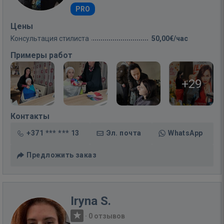
PRO
Цены
Kонсультация стилиста
50,00€/час
Примеры работ
+29
Контакты
+371 *** *** 13
Эл. почта
WhatsApp
Предложить заказ
Iryna S.
·
0 отзывов