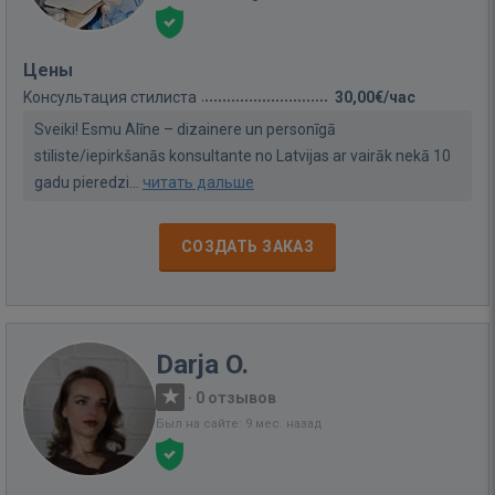
Цены
Kонсультация стилиста
30,00€/час
Sveiki! Esmu Alīne – dizainere un personīgā
stiliste/iepirkšanās konsultante no Latvijas ar vairāk nekā 10
gadu pieredzi...
читать дальше
СОЗДАТЬ ЗАКАЗ
Darja O.
·
0 отзывов
Был на сайте: 9 мес. назад