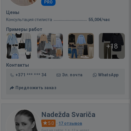
PRO
Цены
Kонсультация стилиста
55,00€/час
Примеры работ
+18
Контакты
+371 *** *** 34
Эл. почта
WhatsApp
Предложить заказ
Nadežda Svariča
5.0
·
17 отзывов
Был на сайте: 1 д. 17 ч. назад