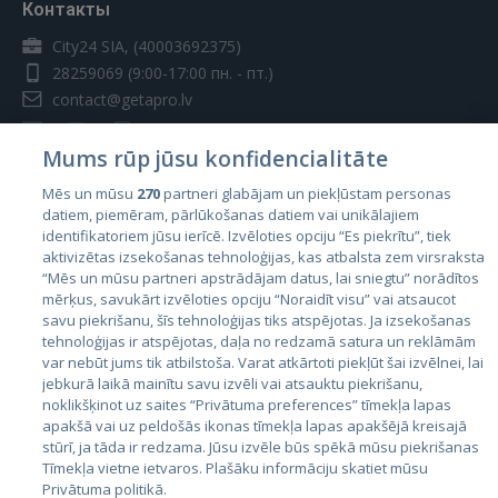
Контакты
City24 SIA, (40003692375)
28259069
(9:00-17:00 пн. - пт.)
contact@getapro.lv
Mums rūp jūsu konfidencialitāte
Mēs un mūsu
270
partneri glabājam un piekļūstam personas
datiem, piemēram, pārlūkošanas datiem vai unikālajiem
Страны
identifikatoriem jūsu ierīcē. Izvēloties opciju “Es piekrītu”, tiek
aktivizētas izsekošanas tehnoloģijas, kas atbalsta zem virsraksta
Эстония
“Mēs un mūsu partneri apstrādājam datus, lai sniegtu” norādītos
Латвия
mērķus, savukārt izvēloties opciju “Noraidīt visu” vai atsaucot
savu piekrišanu, šīs tehnoloģijas tiks atspējotas. Ja izsekošanas
Литва
tehnoloģijas ir atspējotas, daļa no redzamā satura un reklāmām
var nebūt jums tik atbilstoša. Varat atkārtoti piekļūt šai izvēlnei, lai
jebkurā laikā mainītu savu izvēli vai atsauktu piekrišanu,
noklikšķinot uz saites “Privātuma preferences” tīmekļa lapas
apakšā vai uz peldošās ikonas tīmekļa lapas apakšējā kreisajā
stūrī, ja tāda ir redzama. Jūsu izvēle būs spēkā mūsu piekrišanas
Tīmekļa vietne ietvaros. Plašāku informāciju skatiet mūsu
Privātuma politikā.