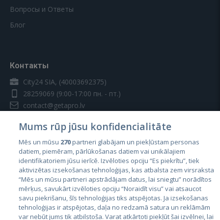
Вопросы и Ответы
Блог
Контакты
City24 SIA, (40003692375)
28259069
(9:00-17:00 пн. - пт.)
contact@getapro.lv
Mums rūp jūsu konfidencialitāte
Mēs un mūsu
270
partneri glabājam un piekļūstam personas
datiem, piemēram, pārlūkošanas datiem vai unikālajiem
identifikatoriem jūsu ierīcē. Izvēloties opciju “Es piekrītu”, tiek
Страны
aktivizētas izsekošanas tehnoloģijas, kas atbalsta zem virsraksta
Эстония
“Mēs un mūsu partneri apstrādājam datus, lai sniegtu” norādītos
mērķus, savukārt izvēloties opciju “Noraidīt visu” vai atsaucot
Латвия
savu piekrišanu, šīs tehnoloģijas tiks atspējotas. Ja izsekošanas
tehnoloģijas ir atspējotas, daļa no redzamā satura un reklāmām
Литва
var nebūt jums tik atbilstoša. Varat atkārtoti piekļūt šai izvēlnei, lai