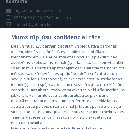
Контакты
City24 SIA, (40003692375)
28259069
(9:00-17:00 пн. - пт.)
contact@getapro.lv
Mums rūp jūsu konfidencialitāte
Mēs un mūsu
270
partneri glabājam un piekļūstam personas
datiem, piemēram, pārlūkošanas datiem vai unikālajiem
identifikatoriem jūsu ierīcē. Izvēloties opciju “Es piekrītu”, tiek
Страны
aktivizētas izsekošanas tehnoloģijas, kas atbalsta zem virsraksta
Эстония
“Mēs un mūsu partneri apstrādājam datus, lai sniegtu” norādītos
mērķus, savukārt izvēloties opciju “Noraidīt visu” vai atsaucot
Латвия
savu piekrišanu, šīs tehnoloģijas tiks atspējotas. Ja izsekošanas
tehnoloģijas ir atspējotas, daļa no redzamā satura un reklāmām
Литва
var nebūt jums tik atbilstoša. Varat atkārtoti piekļūt šai izvēlnei, lai
jebkurā laikā mainītu savu izvēli vai atsauktu piekrišanu,
noklikšķinot uz saites “Privātuma preferences” tīmekļa lapas
apakšā vai uz peldošās ikonas tīmekļa lapas apakšējā kreisajā
stūrī, ja tāda ir redzama. Jūsu izvēle būs spēkā mūsu piekrišanas
Tīmekļa vietne ietvaros. Plašāku informāciju skatiet mūsu
Privātuma politikā.
Mēs un mūsu partneri apstrādājam datus, lai