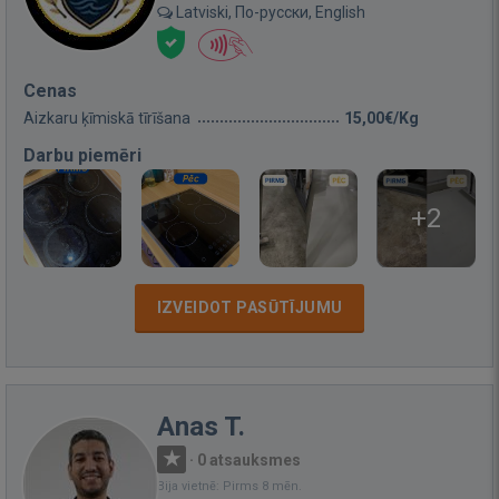
Latviski, По-русски, English
Cenas
Aizkaru ķīmiskā tīrīšana
15,00€/Kg
Darbu piemēri
+2
IZVEIDOT PASŪTĪJUMU
Anas T.
·
0 atsauksmes
Bija vietnē: Pirms 8 mēn.