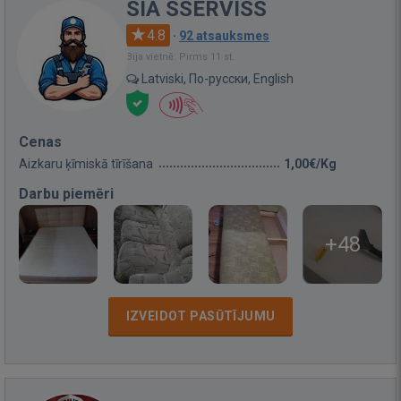
SIA SSERVISS
4.8
·
92 atsauksmes
Bija vietnē: Pirms 11 st.
Latviski, По-русски, English
Cenas
Aizkaru ķīmiskā tīrīšana
1,00€/Kg
Darbu piemēri
+48
IZVEIDOT PASŪTĪJUMU