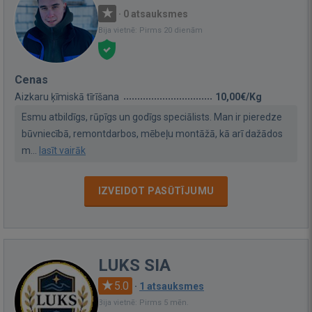
·
0 atsauksmes
Bija vietnē: Pirms 20 dienām
Cenas
Aizkaru ķīmiskā tīrīšana
10,00€/Kg
Esmu atbildīgs, rūpīgs un godīgs speciālists. Man ir pieredze
būvniecībā, remontdarbos, mēbeļu montāžā, kā arī dažādos
m...
lasīt vairāk
IZVEIDOT PASŪTĪJUMU
LUKS SIA
5.0
·
1 atsauksmes
Bija vietnē: Pirms 5 mēn.