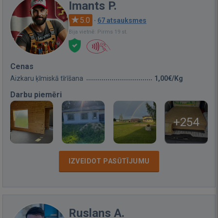
Imants P.
5.0
·
67 atsauksmes
Bija vietnē: Pirms 19 st.
Cenas
Aizkaru ķīmiskā tīrīšana
1,00€/Kg
Darbu piemēri
+254
IZVEIDOT PASŪTĪJUMU
Ruslans A.