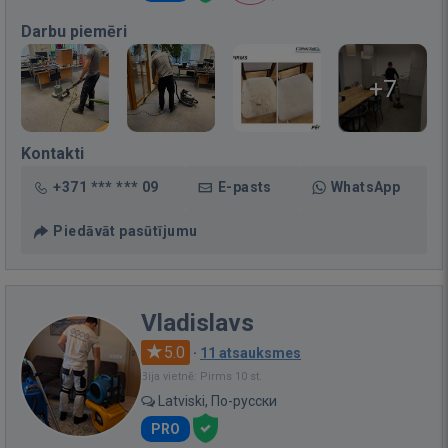
Darbu piemēri
+7
Kontakti
+371 *** *** 09
E-pasts
WhatsApp
Piedāvāt pasūtījumu
Vladislavs
5.0
·
11 atsauksmes
Bija vietnē: Pirms 10 st.
Latviski, По-русски
PRO