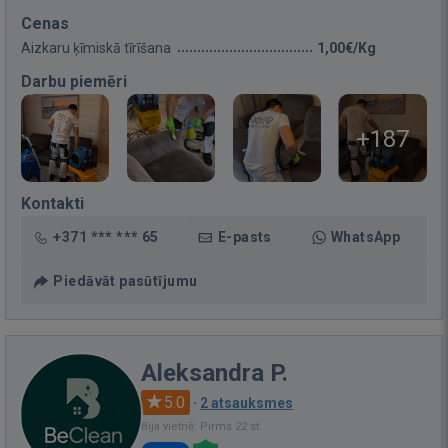
Cenas
Aizkaru ķīmiskā tīrīšana
1,00€/Kg
Darbu piemēri
+187
Kontakti
+371 *** *** 65
E-pasts
WhatsApp
Piedāvāt pasūtījumu
Aleksandra P.
5.0
·
2 atsauksmes
Bija vietnē: Pirms 22 st.