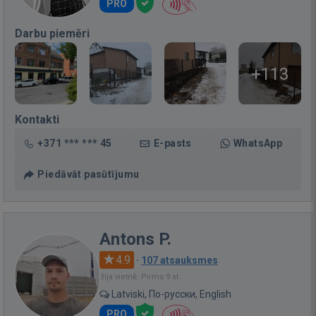
PRO
Darbu piemēri
+113
Kontakti
+371 *** *** 45
E-pasts
WhatsApp
Piedāvāt pasūtījumu
Antons P.
4.9
·
107 atsauksmes
Bija vietnē: Pirms 9 st.
Latviski, По-русски, English
PRO