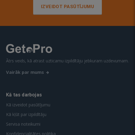
IZVEIDOT PASŪTĪJUMU
Ātrs veids, kā atrast uzticamu izpildītāju jebkuram uzdevumam.
Vairāk par mums
Kā tas darbojas
Kā izveidot pasūtījumu
Kā kļūt par izpildītāju
Servisa noteikumi
Konfidencialitātes politika