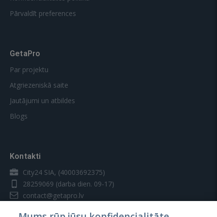
Pārvaldīt preferences
GetaPro
Par projektu
Atgriezeniskā saite
Jautājumi un atbildes
Blogs
Kontakti
City24 SIA, (40003692375)
28259069
(darba dien. 09-17)
contact@getapro.lv
Mums rūp jūsu konfidencialitāte