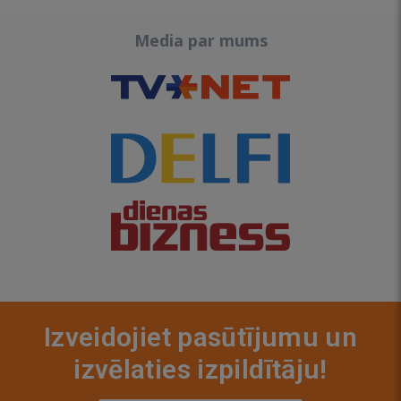
Media par mums
Izveidojiet pasūtījumu un
izvēlaties izpildītāju!