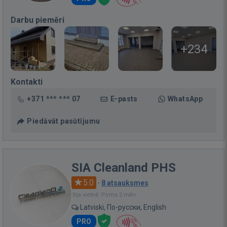
Darbu piemēri
+234
Kontakti
+371 *** *** 07
E-pasts
WhatsApp
Piedāvāt pasūtījumu
SIA Cleanland PHS
5.0
·
8 atsauksmes
Bija vietnē: Pirms 2 mēn.
Latviski, По-русски, English
PRO