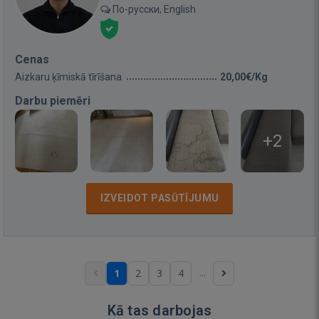
По-русски, English
Cenas
Aizkaru ķīmiskā tīrīšana
20,00€/Kg
Darbu piemēri
+2
IZVEIDOT PASŪTĪJUMU
...
1
2
3
4
Kā tas darbojas