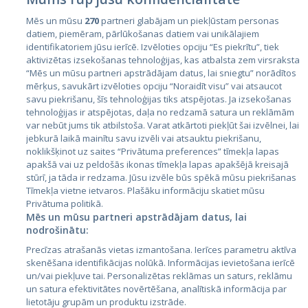
Mēs un mūsu
270
partneri glabājam un piekļūstam personas
datiem, piemēram, pārlūkošanas datiem vai unikālajiem
identifikatoriem jūsu ierīcē. Izvēloties opciju “Es piekrītu”, tiek
Valstis
aktivizētas izsekošanas tehnoloģijas, kas atbalsta zem virsraksta
Igaunija
“Mēs un mūsu partneri apstrādājam datus, lai sniegtu” norādītos
mērķus, savukārt izvēloties opciju “Noraidīt visu” vai atsaucot
Latvija
savu piekrišanu, šīs tehnoloģijas tiks atspējotas. Ja izsekošanas
tehnoloģijas ir atspējotas, daļa no redzamā satura un reklāmām
Lietuva
var nebūt jums tik atbilstoša. Varat atkārtoti piekļūt šai izvēlnei, lai
jebkurā laikā mainītu savu izvēli vai atsauktu piekrišanu,
noklikšķinot uz saites “Privātuma preferences” tīmekļa lapas
apakšā vai uz peldošās ikonas tīmekļa lapas apakšējā kreisajā
stūrī, ja tāda ir redzama. Jūsu izvēle būs spēkā mūsu piekrišanas
Tīmekļa vietne ietvaros. Plašāku informāciju skatiet mūsu
Privātuma politikā.
Mēs un mūsu partneri apstrādājam datus, lai
nodrošinātu:
City24.lv
CVbankas.lt
Precīzas atrašanās vietas izmantošana. Ierīces parametru aktīva
City24.ee
Kainos.lt
skenēšana identifikācijas nolūkā. Informācijas ievietošana ierīcē
un/vai piekļuve tai. Personalizētas reklāmas un saturs, reklāmu
GetaPro.lv
Paslaugos.lt
un satura efektivitātes novērtēšana, analītiskā informācija par
GetaPro.ee
auto24.ee
lietotāju grupām un produktu izstrāde.