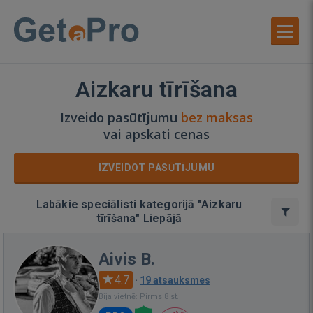
Aizkaru tīrīšana
Izveido pasūtījumu
bez maksas
vai
apskati cenas
IZVEIDOT PASŪTĪJUMU
Labākie speciālisti kategorijā "Aizkaru
tīrīšana" Liepājā
Aivis B.
4.7
·
19 atsauksmes
Bija vietnē: Pirms 8 st.