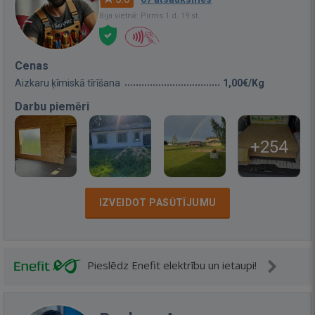
Bija vietnē: Pirms 1 d. 19 st.
Cenas
Aizkaru ķīmiskā tīrīšana
1,00€/Kg
Darbu piemēri
+254
IZVEIDOT PASŪTĪJUMU
Pieslēdz Enefit elektrību un ietaupi!