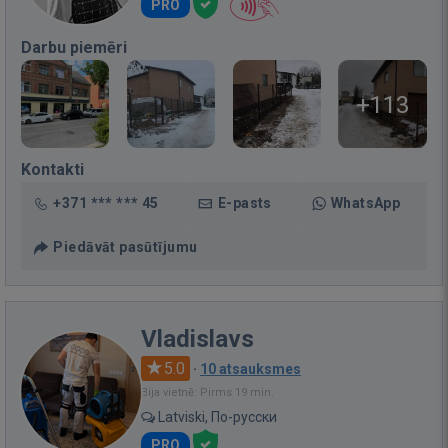
PRO
Darbu piemēri
+113
Kontakti
+371 *** *** 45
E-pasts
WhatsApp
Piedāvāt pasūtījumu
Vladislavs
5.0
·
10 atsauksmes
Bija vietnē: Pirms 19 min.
Latviski, По-русски
PRO