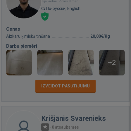
Bija vietnē: Pirms 8 mēn.
По-русски, English
Cenas
Aizkaru ķīmiskā tīrīšana
20,00€/Kg
Darbu piemēri
+2
IZVEIDOT PASŪTĪJUMU
Krišjānis Svarenieks
·
0 atsauksmes