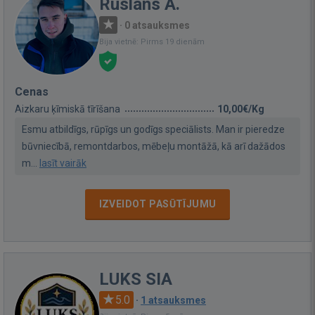
Ruslans A.
·
0 atsauksmes
Bija vietnē: Pirms 19 dienām
Cenas
Aizkaru ķīmiskā tīrīšana
10,00€/Kg
Esmu atbildīgs, rūpīgs un godīgs speciālists. Man ir pieredze
būvniecībā, remontdarbos, mēbeļu montāžā, kā arī dažādos
m...
lasīt vairāk
IZVEIDOT PASŪTĪJUMU
LUKS SIA
5.0
·
1 atsauksmes