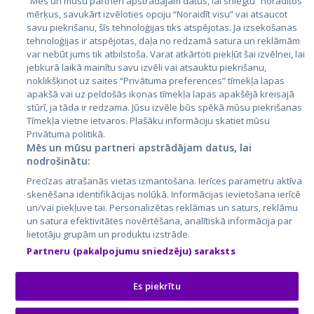
“Mēs un mūsu partneri apstrādājam datus, lai sniegtu” norādītos
mērķus, savukārt izvēloties opciju “Noraidīt visu” vai atsaucot
Latvija
savu piekrišanu, šīs tehnoloģijas tiks atspējotas. Ja izsekošanas
tehnoloģijas ir atspējotas, daļa no redzamā satura un reklāmām
Lietuva
var nebūt jums tik atbilstoša. Varat atkārtoti piekļūt šai izvēlnei, lai
jebkurā laikā mainītu savu izvēli vai atsauktu piekrišanu,
noklikšķinot uz saites “Privātuma preferences” tīmekļa lapas
apakšā vai uz peldošās ikonas tīmekļa lapas apakšējā kreisajā
stūrī, ja tāda ir redzama. Jūsu izvēle būs spēkā mūsu piekrišanas
Tīmekļa vietne ietvaros. Plašāku informāciju skatiet mūsu
Privātuma politikā.
Mēs un mūsu partneri apstrādājam datus, lai
nodrošinātu:
City24.lv
CVbankas.lt
Precīzas atrašanās vietas izmantošana. Ierīces parametru aktīva
City24.ee
Kainos.lt
skenēšana identifikācijas nolūkā. Informācijas ievietošana ierīcē
un/vai piekļuve tai. Personalizētas reklāmas un saturs, reklāmu
GetaPro.lv
Paslaugos.lt
un satura efektivitātes novērtēšana, analītiskā informācija par
GetaPro.ee
auto24.ee
lietotāju grupām un produktu izstrāde.
Skelbiu.lt
KV.ee
Partneru (pakalpojumu sniedzēju) saraksts
Autoplius.lt
Osta.ee
Aruodas.lt
KuldneBörs.ee
Es piekrītu