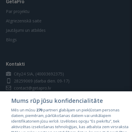
GetaPro
Par projektu
Atgriezeniskā saite
Jautājumi un atbildes
Blogs
Kontakti
City24 SIA, (40003692375)
28259069
(darba dien. 09-17)
contact@getapro.lv
Mums rūp jūsu konfidencialitāte
Mēs un mūsu
270
partneri glabājam un piekļūstam personas
datiem, piemēram, pārlūkošanas datiem vai unikālajiem
identifikatoriem jūsu ierīcē. Izvēloties opciju “Es piekrītu”, tiek
Valstis
aktivizētas izsekošanas tehnoloģijas, kas atbalsta zem virsraksta
Igaunija