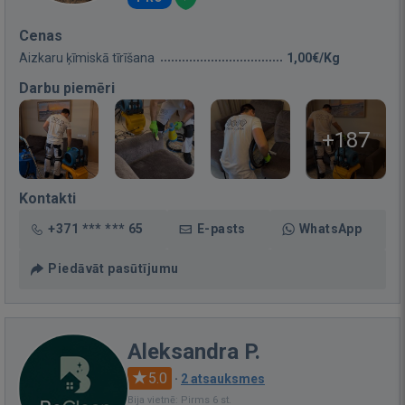
Cenas
Aizkaru ķīmiskā tīrīšana
1,00€/Kg
Darbu piemēri
+187
Kontakti
+371 *** *** 65
E-pasts
WhatsApp
Piedāvāt pasūtījumu
Aleksandra P.
5.0
·
2 atsauksmes
Bija vietnē: Pirms 6 st.