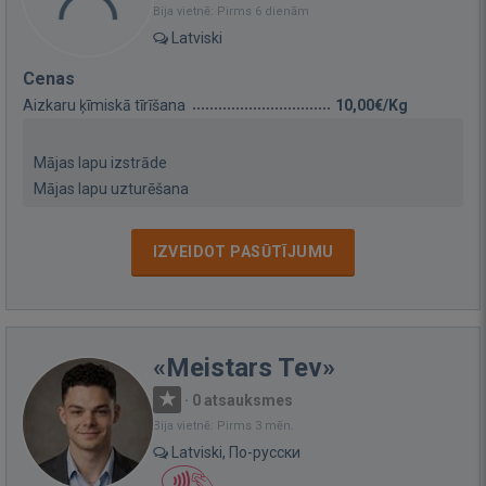
Bija vietnē: Pirms 6 dienām
Latviski
Cenas
Aizkaru ķīmiskā tīrīšana
10,00€/Kg
Mājas lapu izstrāde
Mājas lapu uzturēšana
IZVEIDOT PASŪTĪJUMU
«Meistars Tev»
·
0 atsauksmes
Bija vietnē: Pirms 3 mēn.
Latviski, По-русски