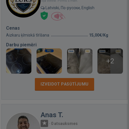
Bija vietnē: Pirms 5 mēn.
Latviski, По-русски, English
Cenas
Aizkaru ķīmiskā tīrīšana
15,00€/Kg
Darbu piemēri
+2
IZVEIDOT PASŪTĪJUMU
Anas T.
·
0 atsauksmes