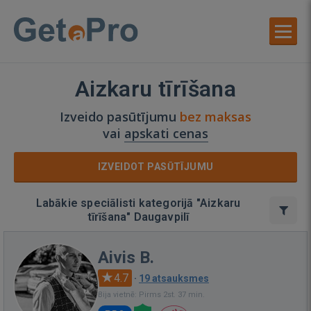
Aizkaru tīrīšana
Izveido pasūtījumu
bez maksas
vai
apskati cenas
IZVEIDOT PASŪTĪJUMU
Labākie speciālisti kategorijā "Aizkaru
tīrīšana" Daugavpilī
Aivis B.
4.7
·
19 atsauksmes
Bija vietnē: Pirms 2st. 37 min.