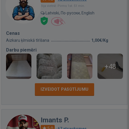
Bija vietnē: Pirms 1st. 51 min.
Latviski, По-русски, English
Cenas
Aizkaru ķīmiskā tīrīšana
1,00€/Kg
Darbu piemēri
+48
IZVEIDOT PASŪTĪJUMU
Imants P.
5.0
·
67 atsauksmes