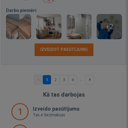
Darbu piemēri
+2
IZVEIDOT PASŪTĪJUMU
...
1
2
3
4
Kā tas darbojas
1
Izveido pasūtījumu
Tas ir bezmaksas