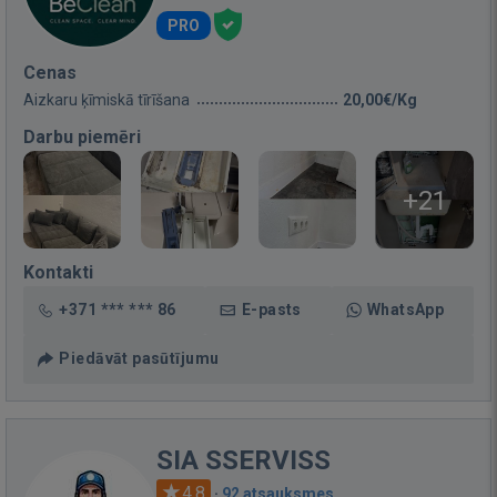
PRO
Cenas
Aizkaru ķīmiskā tīrīšana
20,00€/Kg
Darbu piemēri
+21
Kontakti
+371 *** *** 86
E-pasts
WhatsApp
Piedāvāt pasūtījumu
SIA SSERVISS
4.8
·
92 atsauksmes