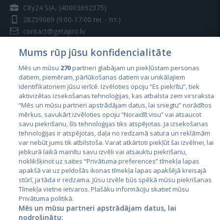
City24 SIA, (40003692375)
28259069
(9:00-17:00 пн. - пт.)
contact@getapro.lv
Mums rūp jūsu konfidencialitāte
Mēs un mūsu
270
partneri glabājam un piekļūstam personas
datiem, piemēram, pārlūkošanas datiem vai unikālajiem
identifikatoriem jūsu ierīcē. Izvēloties opciju “Es piekrītu”, tiek
Страны
aktivizētas izsekošanas tehnoloģijas, kas atbalsta zem virsraksta
Эстония
“Mēs un mūsu partneri apstrādājam datus, lai sniegtu” norādītos
mērķus, savukārt izvēloties opciju “Noraidīt visu” vai atsaucot
Латвия
savu piekrišanu, šīs tehnoloģijas tiks atspējotas. Ja izsekošanas
tehnoloģijas ir atspējotas, daļa no redzamā satura un reklāmām
Литва
var nebūt jums tik atbilstoša. Varat atkārtoti piekļūt šai izvēlnei, lai
jebkurā laikā mainītu savu izvēli vai atsauktu piekrišanu,
noklikšķinot uz saites “Privātuma preferences” tīmekļa lapas
apakšā vai uz peldošās ikonas tīmekļa lapas apakšējā kreisajā
stūrī, ja tāda ir redzama. Jūsu izvēle būs spēkā mūsu piekrišanas
Tīmekļa vietne ietvaros. Plašāku informāciju skatiet mūsu
Privātuma politikā.
Mēs un mūsu partneri apstrādājam datus, lai
nodrošinātu: