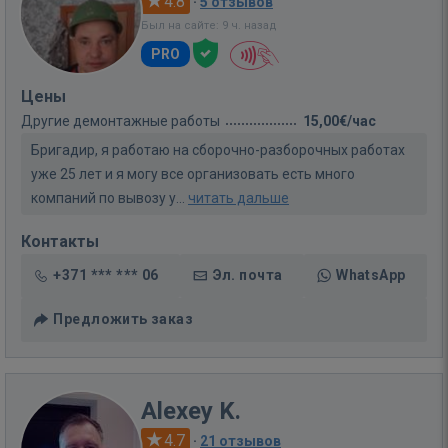
4.8
·
5 отзывов
Был на сайте: 9 ч. назад
PRO
Цены
Другие демонтажные работы
15,00€/час
Бригадир, я работаю на сборочно-разборочных работах
уже 25 лет и я могу все организовать есть много
компаний по вывозу у...
читать дальше
Контакты
+371 *** *** 06
Эл. почта
WhatsApp
Предложить заказ
Alexey K.
4.7
·
21 отзывов