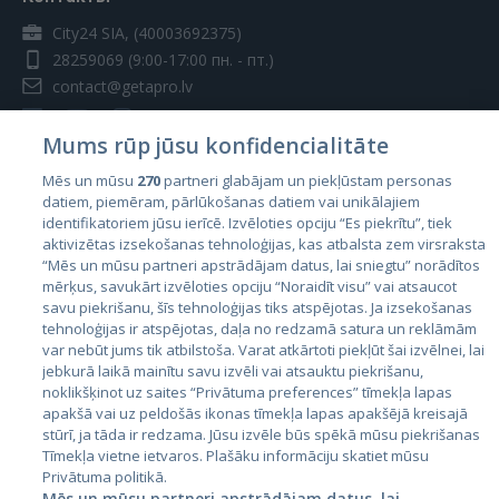
City24 SIA, (40003692375)
28259069
(9:00-17:00 пн. - пт.)
contact@getapro.lv
Mums rūp jūsu konfidencialitāte
Mēs un mūsu
270
partneri glabājam un piekļūstam personas
datiem, piemēram, pārlūkošanas datiem vai unikālajiem
Страны
identifikatoriem jūsu ierīcē. Izvēloties opciju “Es piekrītu”, tiek
aktivizētas izsekošanas tehnoloģijas, kas atbalsta zem virsraksta
Эстония
“Mēs un mūsu partneri apstrādājam datus, lai sniegtu” norādītos
Латвия
mērķus, savukārt izvēloties opciju “Noraidīt visu” vai atsaucot
savu piekrišanu, šīs tehnoloģijas tiks atspējotas. Ja izsekošanas
Литва
tehnoloģijas ir atspējotas, daļa no redzamā satura un reklāmām
var nebūt jums tik atbilstoša. Varat atkārtoti piekļūt šai izvēlnei, lai
jebkurā laikā mainītu savu izvēli vai atsauktu piekrišanu,
noklikšķinot uz saites “Privātuma preferences” tīmekļa lapas
apakšā vai uz peldošās ikonas tīmekļa lapas apakšējā kreisajā
stūrī, ja tāda ir redzama. Jūsu izvēle būs spēkā mūsu piekrišanas
Tīmekļa vietne ietvaros. Plašāku informāciju skatiet mūsu
Privātuma politikā.
Mēs un mūsu partneri apstrādājam datus, lai