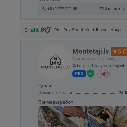
+371 *** *** 09
Эл. почта
Pieslēdz Enefit elektrību un ietaupi!
Montetaji.lv
5.0
Был на сайте: 5 ч. назад
Latviski, По-русски, English
PRO
Цены
Демонтаж крыши
25,
Примеры работ