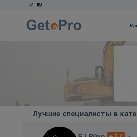
LV
RU
Ка
Лучшие специалисты в кате
EJ Būve
5.0