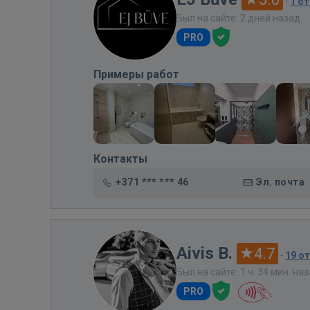
·
1 о
Был на сайте: 2 дней назад
PRO
Примеры работ
Контакты
+371 *** *** 46
Эл. почта
Aivis B.
4.7
·
19 о
Был на сайте: 1 ч. 34 мин. на
PRO