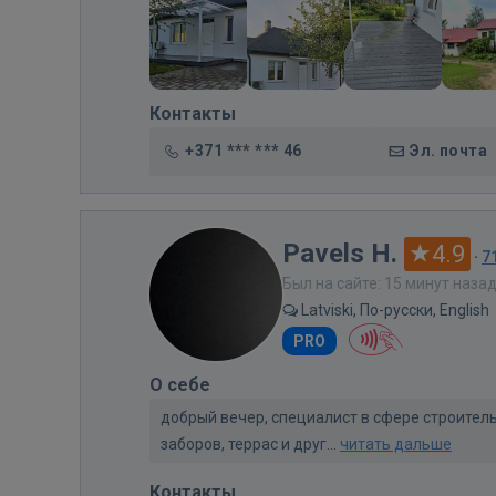
Контакты
+371 *** *** 46
Эл. почта
Pavels H.
4.9
·
7
Был на сайте: 15 минут наза
Latviski, По-русски, English
PRO
О себе
добрый вечер, специалист в сфере строител
заборов, террас и друг...
читать дальше
Контакты