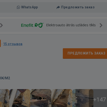
WhatsApp
Предложить заказ
Elektroauto ātrās uzlādes tīkls
·
15 отзывов
ПРЕДЛОЖИТЬ ЗАКАЗ
00€/M2
+147