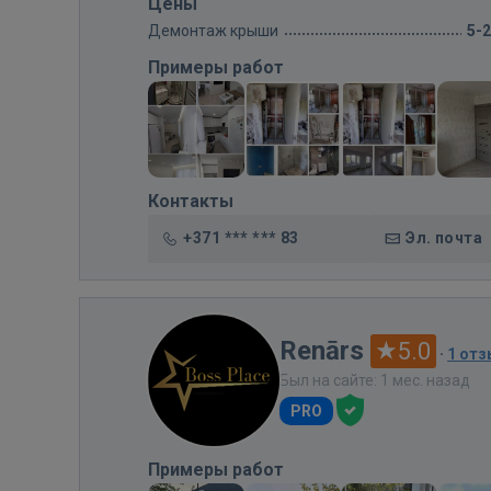
Цены
Демонтаж крыши
5-
Примеры работ
Контакты
+371 *** *** 83
Эл. почта
Renārs
5.0
·
1 от
Был на сайте: 1 мес. назад
PRO
Примеры работ