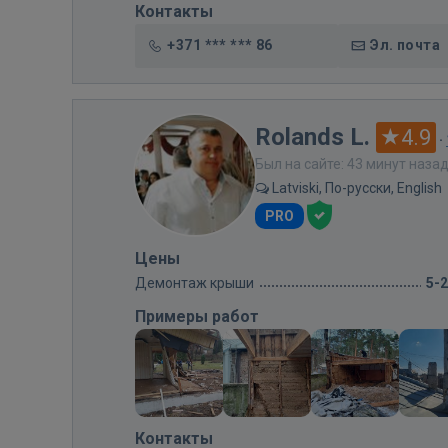
Контакты
+371 *** *** 86
Эл. почта
Rolands L.
4.9
·
Был на сайте: 43 минут наза
Latviski, По-русски, English
PRO
Цены
Демонтаж крыши
5-
Примеры работ
Контакты