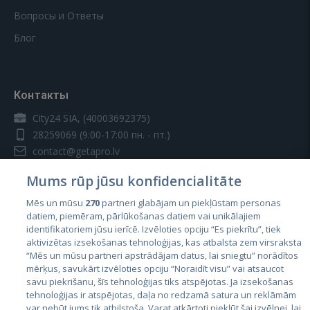
Вопросы и Ответы
Блог
Контакты
City24 SIA, (40003692375)
28259069
(9:00-17:00 пн. - пт.)
contact@getapro.lv
Mums rūp jūsu konfidencialitāte
Mēs un mūsu
270
partneri glabājam un piekļūstam personas
datiem, piemēram, pārlūkošanas datiem vai unikālajiem
identifikatoriem jūsu ierīcē. Izvēloties opciju “Es piekrītu”, tiek
Страны
aktivizētas izsekošanas tehnoloģijas, kas atbalsta zem virsraksta
Эстония
“Mēs un mūsu partneri apstrādājam datus, lai sniegtu” norādītos
mērķus, savukārt izvēloties opciju “Noraidīt visu” vai atsaucot
Латвия
savu piekrišanu, šīs tehnoloģijas tiks atspējotas. Ja izsekošanas
tehnoloģijas ir atspējotas, daļa no redzamā satura un reklāmām
Литва
var nebūt jums tik atbilstoša. Varat atkārtoti piekļūt šai izvēlnei, lai