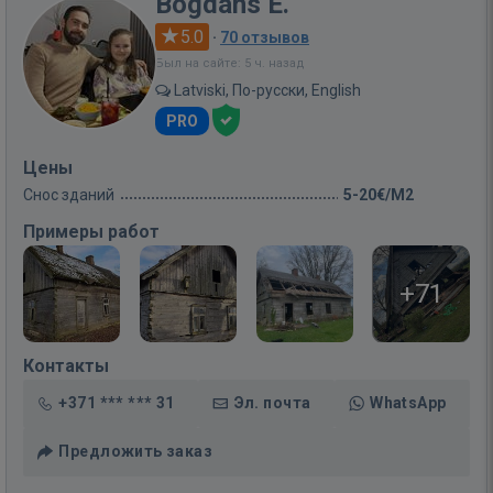
Bogdans E.
5.0
·
70 отзывов
Был на сайте: 5 ч. назад
Latviski, По-русски, English
PRO
Цены
Снос зданий
5-20€/M2
Примеры работ
+71
Контакты
+371 *** *** 31
Эл. почта
WhatsApp
Предложить заказ