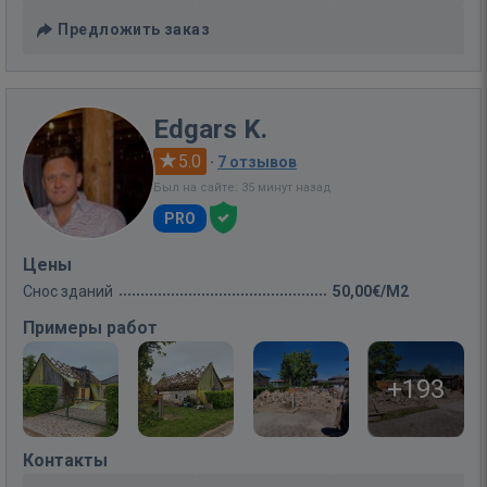
Предложить заказ
Edgars K.
5.0
·
7 отзывов
Был на сайте: 35 минут назад
PRO
Цены
Снос зданий
50,00€/M2
Примеры работ
+193
Контакты