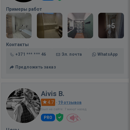
Примеры работ
+5
Контакты
+371 *** *** 46
Эл. почта
WhatsApp
Предложить заказ
Aivis B.
4.7
·
19 отзывов
Был на сайте: 7 минут назад
PRO
Цены