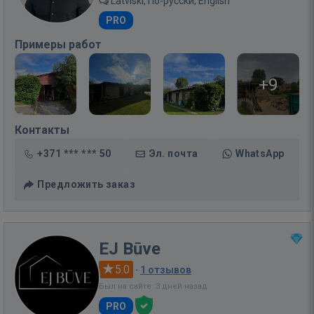
Latviski, По-русски, English
PRO
Примеры работ
+9
Контакты
+371 *** *** 50
Эл. почта
WhatsApp
Предложить заказ
EJ Būve
5.0
·
1 отзывов
Был на сайте: 3 дней назад
PRO