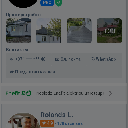
PRO
Примеры работ
+30
Контакты
+371 *** *** 46
Эл. почта
WhatsApp
Предложить заказ
Pieslēdz Enefit elektrību un ietaupi!
Rolands L.
4.9
·
178 отзывов