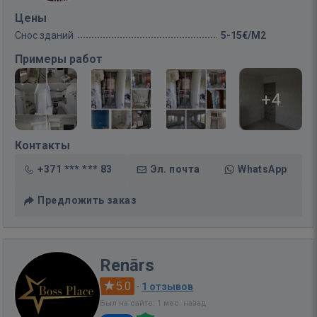
Цены
Снос зданий
5-15€/M2
Примеры работ
+4
Контакты
+371 *** *** 83
Эл. почта
WhatsApp
Предложить заказ
Renārs
5.0
·
1 отзывов
Был на сайте: 1 мес. назад