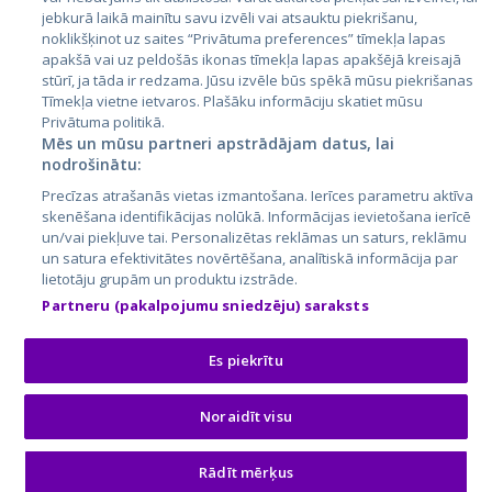
jebkurā laikā mainītu savu izvēli vai atsauktu piekrišanu,
noklikšķinot uz saites “Privātuma preferences” tīmekļa lapas
apakšā vai uz peldošās ikonas tīmekļa lapas apakšējā kreisajā
stūrī, ja tāda ir redzama. Jūsu izvēle būs spēkā mūsu piekrišanas
Tīmekļa vietne ietvaros. Plašāku informāciju skatiet mūsu
Privātuma politikā.
Mēs un mūsu partneri apstrādājam datus, lai
nodrošinātu:
City24.lv
CVbankas.lt
Precīzas atrašanās vietas izmantošana. Ierīces parametru aktīva
City24.ee
Kainos.lt
skenēšana identifikācijas nolūkā. Informācijas ievietošana ierīcē
un/vai piekļuve tai. Personalizētas reklāmas un saturs, reklāmu
GetaPro.lv
Paslaugos.lt
un satura efektivitātes novērtēšana, analītiskā informācija par
GetaPro.ee
auto24.ee
lietotāju grupām un produktu izstrāde.
Skelbiu.lt
KV.ee
Partneru (pakalpojumu sniedzēju) saraksts
Autoplius.lt
Osta.ee
Aruodas.lt
KuldneBörs.ee
Es piekrītu
Noraidīt visu
© 2026 GetaPro. Все права защищены.
Rādīt mērķus