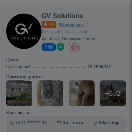
GV Solutions
4.9
·
36 отзывов
Был на сайте: 3 дней назад
Latviski, По-русски, English
PRO
Цены
Снос зданий
25-150€/M2
Примеры работ
+852
Контакты
+371 *** *** 19
Эл. почта
WhatsApp