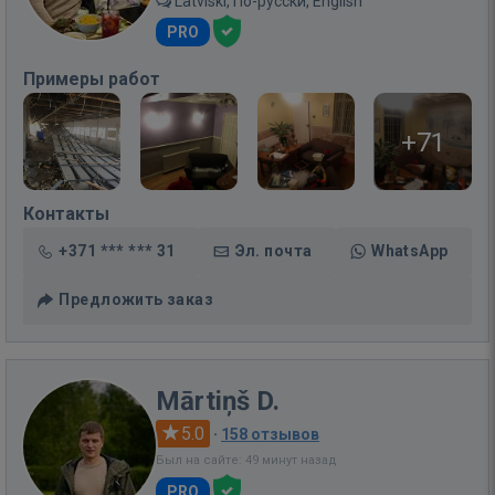
Latviski, По-русски, English
PRO
Примеры работ
+71
Контакты
+371 *** *** 31
Эл. почта
WhatsApp
Предложить заказ
Mārtiņš D.
5.0
·
158 отзывов
Был на сайте: 49 минут назад
PRO