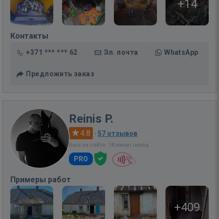
+14
Контакты
+371 *** *** 62
Эл. почта
WhatsApp
Предложить заказ
Reinis P.
4.8
·
57 отзывов
Был на сайте: 18 минут назад
PRO
Примеры работ
+409