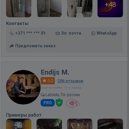
+48
Контакты
+371 *** *** 01
Эл. почта
WhatsApp
Предложить заказ
Endijs M.
5.0
·
206 отзывов
Был на сайте: 11 ч. назад
Latviski, По-русски
PRO
Примеры работ