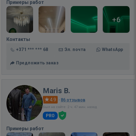
Примеры работ
+6
Контакты
+371 *** *** 68
Эл. почта
WhatsApp
Предложить заказ
Maris B.
4.9
·
86 отзывов
Был на сайте: 2 ч. 47 мин. назад
PRO
Примеры работ