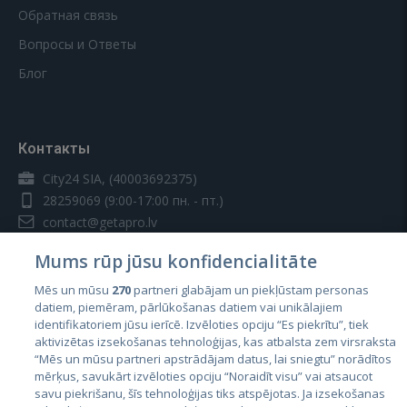
Обратная связь
Вопросы и Ответы
Блог
Контакты
City24 SIA, (40003692375)
28259069
(9:00-17:00 пн. - пт.)
contact@getapro.lv
Mums rūp jūsu konfidencialitāte
Mēs un mūsu
270
partneri glabājam un piekļūstam personas
datiem, piemēram, pārlūkošanas datiem vai unikālajiem
identifikatoriem jūsu ierīcē. Izvēloties opciju “Es piekrītu”, tiek
Страны
aktivizētas izsekošanas tehnoloģijas, kas atbalsta zem virsraksta
Эстония
“Mēs un mūsu partneri apstrādājam datus, lai sniegtu” norādītos
mērķus, savukārt izvēloties opciju “Noraidīt visu” vai atsaucot
Латвия
savu piekrišanu, šīs tehnoloģijas tiks atspējotas. Ja izsekošanas