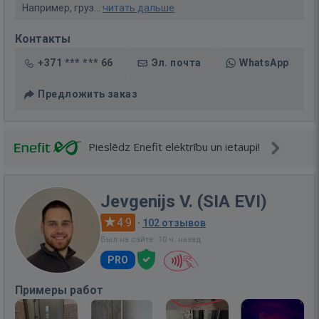
Например, груз...
читать дальше
Контакты
+371 *** *** 66
Эл. почта
WhatsApp
Предложить заказ
Pieslēdz Enefit elektrību un ietaupi!
Jevgenijs V. (SIA EVI)
4.9
·
102 отзывов
Был на сайте: 10 ч. назад
PRO
Примеры работ