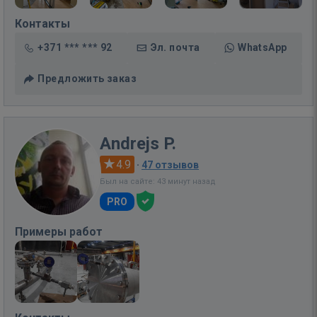
Контакты
+371 *** *** 92
Эл. почта
WhatsApp
Предложить заказ
Andrejs P.
4.9
·
47 отзывов
Был на сайте: 43 минут назад
PRO
Примеры работ