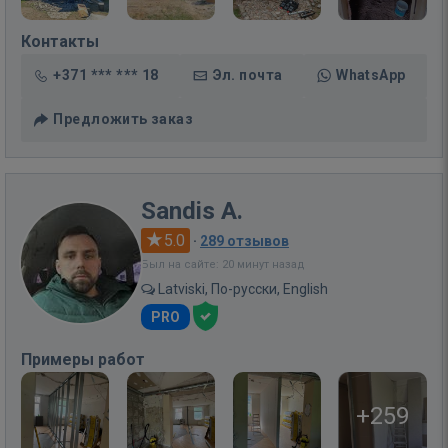
Контакты
+371 *** *** 18
Эл. почта
WhatsApp
Предложить заказ
Sandis A.
5.0
·
289 отзывов
Был на сайте: 20 минут назад
Latviski, По-русски, English
PRO
Примеры работ
+259