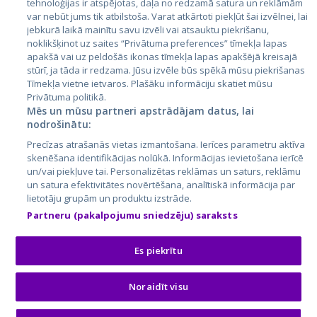
tehnoloģijas ir atspējotas, daļa no redzamā satura un reklāmām
Литва
var nebūt jums tik atbilstoša. Varat atkārtoti piekļūt šai izvēlnei, lai
jebkurā laikā mainītu savu izvēli vai atsauktu piekrišanu,
noklikšķinot uz saites “Privātuma preferences” tīmekļa lapas
apakšā vai uz peldošās ikonas tīmekļa lapas apakšējā kreisajā
stūrī, ja tāda ir redzama. Jūsu izvēle būs spēkā mūsu piekrišanas
Tīmekļa vietne ietvaros. Plašāku informāciju skatiet mūsu
Privātuma politikā.
Mēs un mūsu partneri apstrādājam datus, lai
nodrošinātu:
City24.lv
CVbankas.lt
Precīzas atrašanās vietas izmantošana. Ierīces parametru aktīva
City24.ee
Kainos.lt
skenēšana identifikācijas nolūkā. Informācijas ievietošana ierīcē
un/vai piekļuve tai. Personalizētas reklāmas un saturs, reklāmu
GetaPro.lv
Paslaugos.lt
un satura efektivitātes novērtēšana, analītiskā informācija par
GetaPro.ee
auto24.ee
lietotāju grupām un produktu izstrāde.
Skelbiu.lt
KV.ee
Partneru (pakalpojumu sniedzēju) saraksts
Autoplius.lt
Osta.ee
Aruodas.lt
KuldneBörs.ee
Es piekrītu
Noraidīt visu
© 2026 GetaPro. Все права защищены.