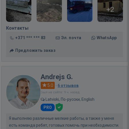
+2
Контакты
+371 *** *** 83
Эл. почта
WhatsApp
Предложить заказ
Andrejs G.
5.0
·
6 отзывов
Был на сайте: 9 ч. назад
Latviski, По-русски, English
PRO
Я выполняю различные мелкие работы, а также у меня
есть команда ребят, готовых помочь при необходимости.