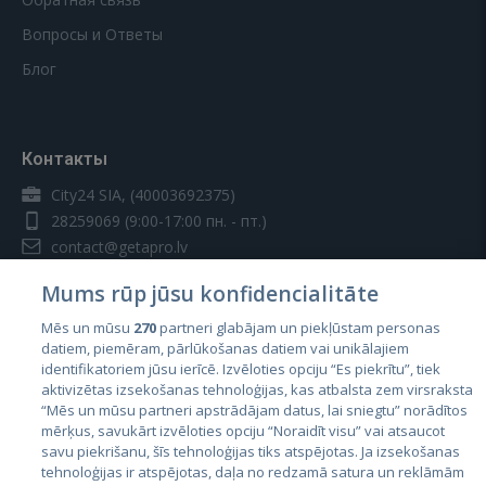
Вопросы и Ответы
Блог
Контакты
City24 SIA, (40003692375)
28259069
(9:00-17:00 пн. - пт.)
contact@getapro.lv
Mums rūp jūsu konfidencialitāte
Mēs un mūsu
270
partneri glabājam un piekļūstam personas
datiem, piemēram, pārlūkošanas datiem vai unikālajiem
identifikatoriem jūsu ierīcē. Izvēloties opciju “Es piekrītu”, tiek
Страны
aktivizētas izsekošanas tehnoloģijas, kas atbalsta zem virsraksta
Эстония
“Mēs un mūsu partneri apstrādājam datus, lai sniegtu” norādītos
mērķus, savukārt izvēloties opciju “Noraidīt visu” vai atsaucot
Латвия
savu piekrišanu, šīs tehnoloģijas tiks atspējotas. Ja izsekošanas
tehnoloģijas ir atspējotas, daļa no redzamā satura un reklāmām
Литва