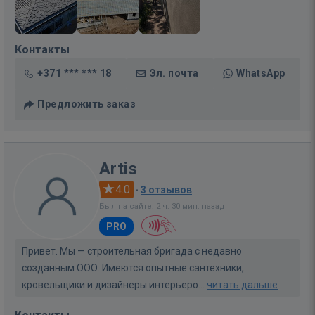
Контакты
+371 *** *** 18
Эл. почта
WhatsApp
Предложить заказ
Artis
4.0
·
3 отзывов
Был на сайте: 2 ч. 30 мин. назад
PRO
Привет. Мы — строительная бригада с недавно
созданным ООО. Имеются опытные сантехники,
кровельщики и дизайнеры интерьеро...
читать дальше