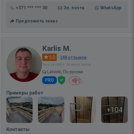
+371 *** *** 00
Эл. почта
WhatsApp
Предложить заказ
Karlis M.
5.0
·
248 отзывов
Был на сайте: 26 минут назад
Latviski, По-русски
PRO
Примеры работ
+104
Контакты