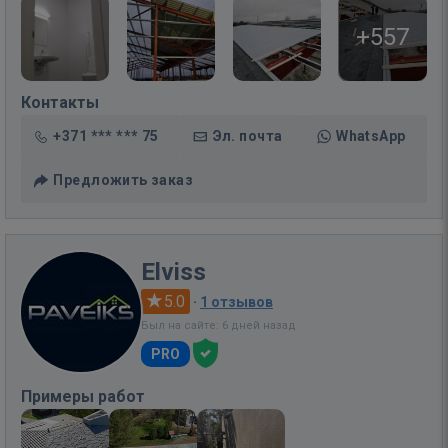
+557
Контакты
+371 *** *** 75
Эл. почта
WhatsApp
Предложить заказ
Elviss
5.0
·
1 отзывов
Был на сайте: 6 дней назад
PRO
Примеры работ