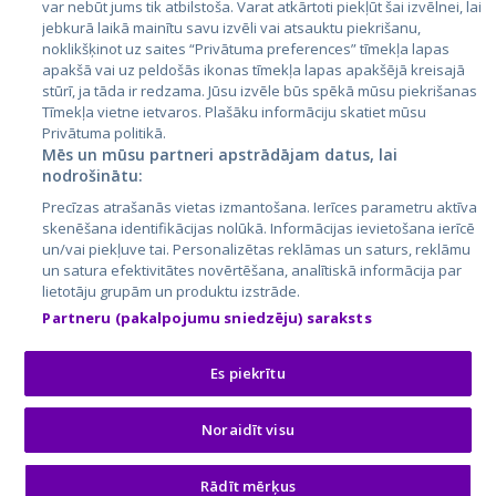
var nebūt jums tik atbilstoša. Varat atkārtoti piekļūt šai izvēlnei, lai
jebkurā laikā mainītu savu izvēli vai atsauktu piekrišanu,
noklikšķinot uz saites “Privātuma preferences” tīmekļa lapas
apakšā vai uz peldošās ikonas tīmekļa lapas apakšējā kreisajā
stūrī, ja tāda ir redzama. Jūsu izvēle būs spēkā mūsu piekrišanas
Tīmekļa vietne ietvaros. Plašāku informāciju skatiet mūsu
Privātuma politikā.
Mēs un mūsu partneri apstrādājam datus, lai
nodrošinātu:
City24.lv
CVbankas.lt
Precīzas atrašanās vietas izmantošana. Ierīces parametru aktīva
City24.ee
Kainos.lt
skenēšana identifikācijas nolūkā. Informācijas ievietošana ierīcē
un/vai piekļuve tai. Personalizētas reklāmas un saturs, reklāmu
GetaPro.lv
Paslaugos.lt
un satura efektivitātes novērtēšana, analītiskā informācija par
GetaPro.ee
auto24.ee
lietotāju grupām un produktu izstrāde.
Skelbiu.lt
KV.ee
Partneru (pakalpojumu sniedzēju) saraksts
Autoplius.lt
Osta.ee
Aruodas.lt
KuldneBörs.ee
Es piekrītu
Noraidīt visu
© 2026 GetaPro. Все права защищены.
Rādīt mērķus