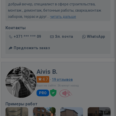
добрый вечер, специалист в сфере строительства,
монтаж , демонтаж, бетонные работы, сварка,монтаж
заборов, террас и друг...
читать дальше
Контакты
+371 *** *** 09
Эл. почта
WhatsApp
Предложить заказ
Aivis B.
4.7
·
19 отзывов
Был на сайте: 36 минут назад
PRO
Примеры работ