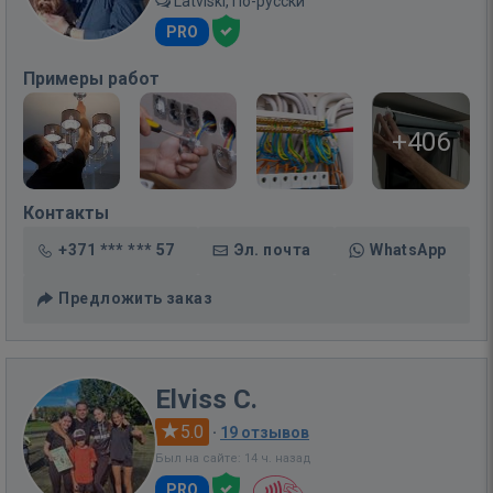
Latviski, По-русски
PRO
Примеры работ
+406
Контакты
+371 *** *** 57
Эл. почта
WhatsApp
Предложить заказ
Elviss C.
5.0
·
19 отзывов
Был на сайте: 14 ч. назад
PRO