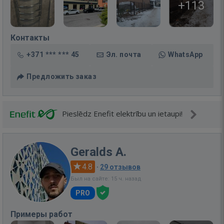
+113
Контакты
+371 *** *** 45
Эл. почта
WhatsApp
Предложить заказ
Pieslēdz Enefit elektrību un ietaupi!
Geralds A.
4.8
·
29 отзывов
Был на сайте: 15 ч. назад
PRO
Примеры работ