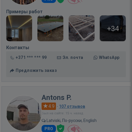
Примеры работ
+34
Контакты
+371 *** *** 99
Эл. почта
WhatsApp
Предложить заказ
Antons P.
4.9
·
107 отзывов
Был на сайте: 15 ч. назад
Latviski, По-русски, English
PRO