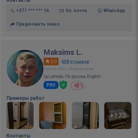
Контакты
+371 *** *** 14
Эл. почта
WhatsApp
Предложить заказ
Maksims L.
5.0
·
658 отзывов
Был на сайте: 34 минут назад
Latviski, По-русски, English
PRO
Примеры работ
+173
Контакты