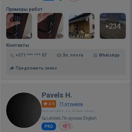
Примеры работ
+234
Контакты
+371 *** *** 07
Эл. почта
WhatsApp
Предложить заказ
Pavels H.
4.9
·
71 отзывов
Был на сайте: 2 ч. 57 мин. назад
Latviski, По-русски, English
PRO