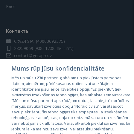
Блог
Контакты
City24 SIA, (40003692375)
28259069
(9:00-17:00 пн. - пт.)
contact@getapro.lv
Mums rūp jūsu konfidencialitāte
Mēs un mūsu
270
partneri glabājam un piekļūstam personas
datiem, piemēram, pārlūkošanas datiem vai unikālajiem
identifikatoriem jūsu ierīcē. Izvēloties opciju “Es piekrītu”, tiek
Страны
aktivizētas izsekošanas tehnoloģijas, kas atbalsta zem virsraksta
Эстония
“Mēs un mūsu partneri apstrādājam datus, lai sniegtu” norādītos
mērķus, savukārt izvēloties opciju “Noraidīt visu” vai atsaucot
Латвия
savu piekrišanu, šīs tehnoloģijas tiks atspējotas. Ja izsekošanas
tehnoloģijas ir atspējotas, daļa no redzamā satura un reklāmām
Литва
var nebūt jums tik atbilstoša. Varat atkārtoti piekļūt šai izvēlnei, lai
jebkurā laikā mainītu savu izvēli vai atsauktu piekrišanu,