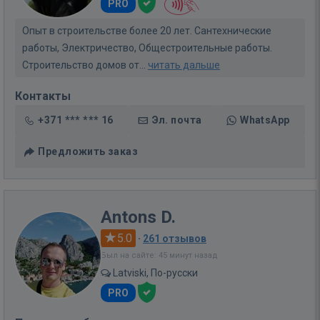
PRO
Опыт в строительстве более 20 лет. Сантехнические
работы, Электричество, Общестроительные работы.
Строительство домов от...
читать дальше
Контакты
+371 *** *** 16
Эл. почта
WhatsApp
Предложить заказ
Antons D.
5.0
·
261 отзывов
Был на сайте: 45 минут назад
Latviski, По-русски
PRO