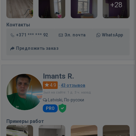
+28
Контакты
+371 *** *** 92
Эл. почта
WhatsApp
Предложить заказ
Imants R.
4.9
·
43 отзывов
Был на сайте: 1 д. 3 ч. назад
Latviski, По-русски
PRO
Примеры работ