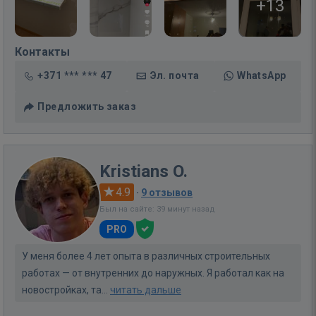
+13
Контакты
+371 *** *** 47
Эл. почта
WhatsApp
Предложить заказ
Kristians O.
4.9
·
9 отзывов
Был на сайте: 39 минут назад
PRO
У меня более 4 лет опыта в различных строительных
работах — от внутренних до наружных. Я работал как на
новостройках, та...
читать дальше