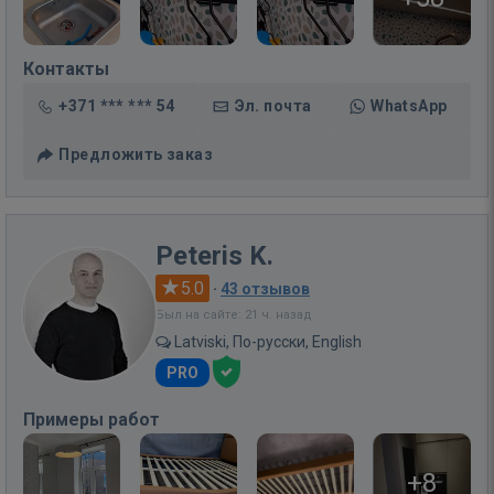
Контакты
+371 *** *** 54
Эл. почта
WhatsApp
Предложить заказ
Peteris K.
5.0
·
43 отзывов
Был на сайте: 21 ч. назад
Latviski, По-русски, English
PRO
Примеры работ
+8