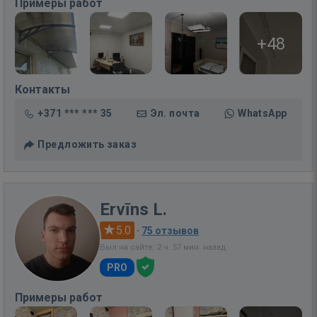
Примеры работ
+48
Контакты
+371 *** *** 35
Эл. почта
WhatsApp
Предложить заказ
Ervīns L.
5.0
·
75 отзывов
Был на сайте: 2 ч. 57 мин. назад
PRO
Примеры работ