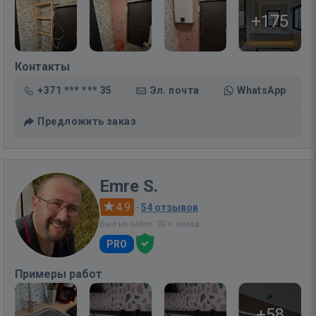
+175
Контакты
+371 *** *** 35
Эл. почта
WhatsApp
Предложить заказ
Emre S.
4.9
·
54 отзывов
Был на сайте: 20 ч. назад
PRO
Примеры работ
+58