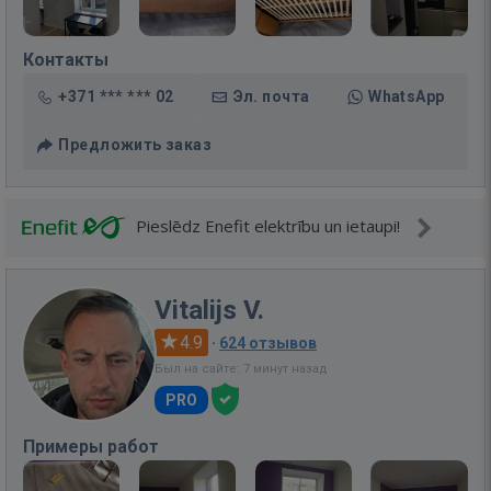
Контакты
+371 *** *** 02
Эл. почта
WhatsApp
Предложить заказ
Pieslēdz Enefit elektrību un ietaupi!
Vitalijs V.
4.9
·
624 отзывов
Был на сайте: 7 минут назад
PRO
Примеры работ