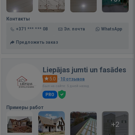
Контакты
+371 *** *** 08
Эл. почта
WhatsApp
Предложить заказ
Liepājas jumti un fasādes
5.0
·
10 отзывов
Был на сайте: 5 дней назад
PRO
Примеры работ
+2