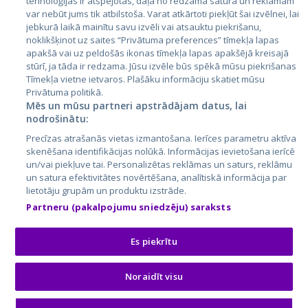
tehnoloģijas ir atspējotas, daļa no redzamā satura un reklāmām
Литва
var nebūt jums tik atbilstoša. Varat atkārtoti piekļūt šai izvēlnei, lai
jebkurā laikā mainītu savu izvēli vai atsauktu piekrišanu,
noklikšķinot uz saites “Privātuma preferences” tīmekļa lapas
apakšā vai uz peldošās ikonas tīmekļa lapas apakšējā kreisajā
stūrī, ja tāda ir redzama. Jūsu izvēle būs spēkā mūsu piekrišanas
Tīmekļa vietne ietvaros. Plašāku informāciju skatiet mūsu
Privātuma politikā.
Mēs un mūsu partneri apstrādājam datus, lai
nodrošinātu:
City24.lv
CVbankas.lt
Precīzas atrašanās vietas izmantošana. Ierīces parametru aktīva
City24.ee
Kainos.lt
skenēšana identifikācijas nolūkā. Informācijas ievietošana ierīcē
un/vai piekļuve tai. Personalizētas reklāmas un saturs, reklāmu
GetaPro.lv
Paslaugos.lt
un satura efektivitātes novērtēšana, analītiskā informācija par
GetaPro.ee
auto24.ee
lietotāju grupām un produktu izstrāde.
Skelbiu.lt
KV.ee
Partneru (pakalpojumu sniedzēju) saraksts
Autoplius.lt
Osta.ee
Aruodas.lt
KuldneBörs.ee
Es piekrītu
Noraidīt visu
© 2026 GetaPro. Все права защищены.