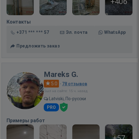
+406
Контакты
+371 *** *** 57
Эл. почта
WhatsApp
Предложить заказ
Mareks G.
5.0
·
78 отзывов
Был на сайте: 15 ч. назад
Latviski, По-русски
PRO
Примеры работ
+57