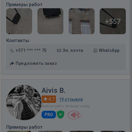
Примеры работ
+557
Контакты
+371 *** *** 75
Эл. почта
WhatsApp
Предложить заказ
Aivis B.
4.7
·
19 отзывов
Был на сайте: 46 минут назад
PRO
Примеры работ