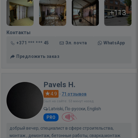
+113
Контакты
+371 *** *** 45
Эл. почта
WhatsApp
Предложить заказ
Pavels H.
4.9
·
71 отзывов
Был на сайте: 53 минут назад
Latviski, По-русски, English
PRO
добрый вечер, специалист в сфере строительства,
монтаж , демонтаж, бетонные работы, сварка,монтаж