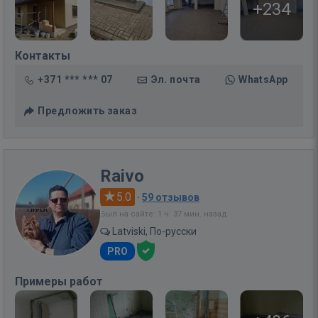
+234
Контакты
+371 *** *** 07
Эл. почта
WhatsApp
Предложить заказ
Raivo
5.0
·
59 отзывов
Был на сайте: 1 ч. 37 мин. назад
Latviski, По-русски
PRO
Примеры работ