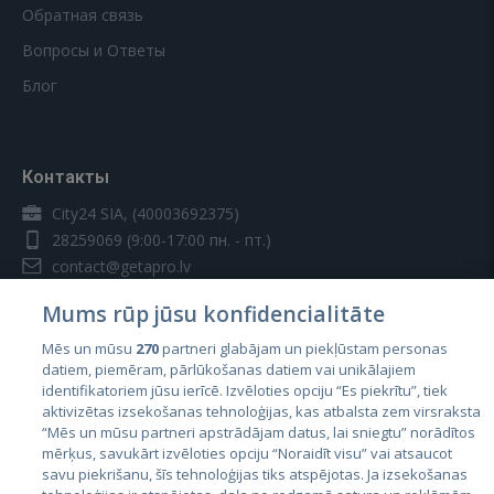
Обратная связь
Вопросы и Ответы
Блог
Контакты
City24 SIA, (40003692375)
28259069
(9:00-17:00 пн. - пт.)
contact@getapro.lv
Mums rūp jūsu konfidencialitāte
Mēs un mūsu
270
partneri glabājam un piekļūstam personas
datiem, piemēram, pārlūkošanas datiem vai unikālajiem
identifikatoriem jūsu ierīcē. Izvēloties opciju “Es piekrītu”, tiek
Страны
aktivizētas izsekošanas tehnoloģijas, kas atbalsta zem virsraksta
Эстония
“Mēs un mūsu partneri apstrādājam datus, lai sniegtu” norādītos
mērķus, savukārt izvēloties opciju “Noraidīt visu” vai atsaucot
Латвия
savu piekrišanu, šīs tehnoloģijas tiks atspējotas. Ja izsekošanas