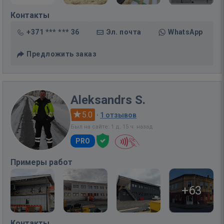
Контакты
+371 *** *** 36
Эл. почта
WhatsApp
Предложить заказ
Aleksandrs S.
5.0
·
1 отзывов
Был на сайте: 1 д. 15 ч. назад
PRO
Примеры работ
+63
Контакты