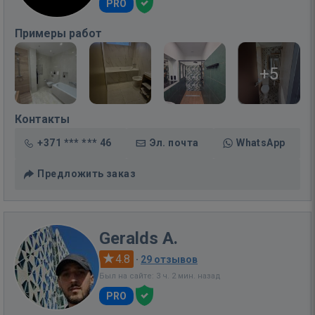
PRO
Примеры работ
+5
Контакты
+371 *** *** 46
Эл. почта
WhatsApp
Предложить заказ
Geralds A.
4.8
·
29 отзывов
Был на сайте: 3 ч. 2 мин. назад
PRO