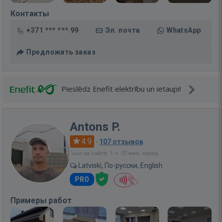
Контакты
+371 *** *** 99
Эл. почта
WhatsApp
Предложить заказ
Pieslēdz Enefit elektrību un ietaupi!
Antons P.
4.9
·
107 отзывов
Был на сайте: 1 ч. 37 мин. назад
Latviski, По-русски, English
PRO
Примеры работ