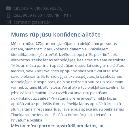
City24 SIA, (40003692375)
28259069
(9:00-17:00 пн. - пт.)
contact@getapro.lv
Mums rūp jūsu konfidencialitāte
Mēs un mūsu
270
partneri glabājam un piekļūstam personas
datiem, piemēram, pārlūkošanas datiem vai unikālajiem
identifikatoriem jūsu ierīcē. Izvēloties opciju “Es piekrītu”, tiek
Страны
aktivizētas izsekošanas tehnoloģijas, kas atbalsta zem virsraksta
Эстония
“Mēs un mūsu partneri apstrādājam datus, lai sniegtu” norādītos
mērķus, savukārt izvēloties opciju “Noraidīt visu” vai atsaucot
Латвия
savu piekrišanu, šīs tehnoloģijas tiks atspējotas. Ja izsekošanas
tehnoloģijas ir atspējotas, daļa no redzamā satura un reklāmām
Литва
var nebūt jums tik atbilstoša. Varat atkārtoti piekļūt šai izvēlnei, lai
jebkurā laikā mainītu savu izvēli vai atsauktu piekrišanu,
noklikšķinot uz saites “Privātuma preferences” tīmekļa lapas
apakšā vai uz peldošās ikonas tīmekļa lapas apakšējā kreisajā
stūrī, ja tāda ir redzama. Jūsu izvēle būs spēkā mūsu piekrišanas
Tīmekļa vietne ietvaros. Plašāku informāciju skatiet mūsu
Privātuma politikā.
Mēs un mūsu partneri apstrādājam datus, lai