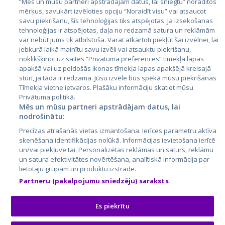
Эстония
“Mēs un mūsu partneri apstrādājam datus, lai sniegtu” norādītos
mērķus, savukārt izvēloties opciju “Noraidīt visu” vai atsaucot
Латвия
savu piekrišanu, šīs tehnoloģijas tiks atspējotas. Ja izsekošanas
tehnoloģijas ir atspējotas, daļa no redzamā satura un reklāmām
Литва
var nebūt jums tik atbilstoša. Varat atkārtoti piekļūt šai izvēlnei, lai
jebkurā laikā mainītu savu izvēli vai atsauktu piekrišanu,
noklikšķinot uz saites “Privātuma preferences” tīmekļa lapas
apakšā vai uz peldošās ikonas tīmekļa lapas apakšējā kreisajā
stūrī, ja tāda ir redzama. Jūsu izvēle būs spēkā mūsu piekrišanas
Tīmekļa vietne ietvaros. Plašāku informāciju skatiet mūsu
Privātuma politikā.
Mēs un mūsu partneri apstrādājam datus, lai
nodrošinātu:
City24.lv
CVbankas.lt
Precīzas atrašanās vietas izmantošana. Ierīces parametru aktīva
City24.ee
Kainos.lt
skenēšana identifikācijas nolūkā. Informācijas ievietošana ierīcē
un/vai piekļuve tai. Personalizētas reklāmas un saturs, reklāmu
GetaPro.lv
Paslaugos.lt
un satura efektivitātes novērtēšana, analītiskā informācija par
GetaPro.ee
auto24.ee
lietotāju grupām un produktu izstrāde.
Skelbiu.lt
KV.ee
Partneru (pakalpojumu sniedzēju) saraksts
Autoplius.lt
Osta.ee
Aruodas.lt
KuldneBörs.ee
Es piekrītu