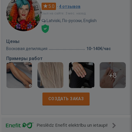
5.0
·
4 отзывов
Был на сайте: 3 мес. назад
Latviski, По-русски, English
Цены
Восковая депиляция
10-140€/час
Примеры работ
+8
СОЗДАТЬ ЗАКАЗ
Pieslēdz Enefit elektrību un ietaupi!