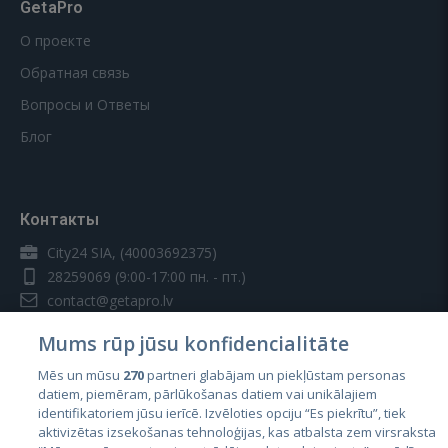
GetaPro
О проекте
Обратная связь
Вопросы и Ответы
Блог
Контакты
City24 SIA, (40003692375)
28259069
(9:00-17:00 пн. - пт.)
contact@getapro.lv
Mums rūp jūsu konfidencialitāte
Mēs un mūsu
270
partneri glabājam un piekļūstam personas
datiem, piemēram, pārlūkošanas datiem vai unikālajiem
identifikatoriem jūsu ierīcē. Izvēloties opciju “Es piekrītu”, tiek
Страны
aktivizētas izsekošanas tehnoloģijas, kas atbalsta zem virsraksta