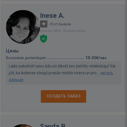
Inese A.
·
0 отзывов
Был на сайте: 26 дней назад
Цены
Восковая депиляция
10-30€/час
Laiks palutināt savu ādu un dāvāt sev pelnītu relaksāciju! Vai
jūti, ka ikdienas steigā prasās mirklis miera un pro...
читать
дальше
СОЗДАТЬ ЗАКАЗ
Sanda B.