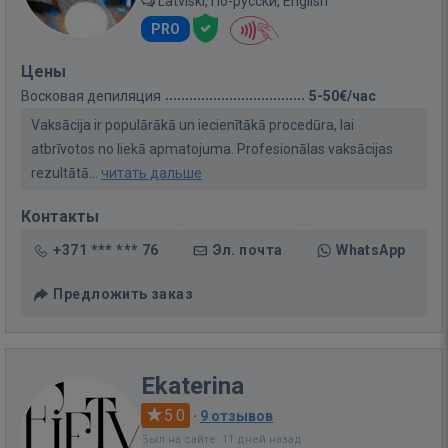
Latviski, По-русски, English
PRO
Цены
Восковая депиляция
5-50€/час
Vaksācija ir populārākā un iecienītākā procedūra, lai
atbrīvotos no liekā apmatojuma. Profesionālas vaksācijas
rezultātā...
читать дальше
Контакты
+371 *** *** 76
Эл. почта
WhatsApp
Предложить заказ
Ekaterina
5.0
·
9 отзывов
Был на сайте: 11 дней назад