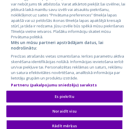
var nebūt jums tik atbilstoša. Varat atkārtoti piekļūt šai izvēlnei, lai
jebkurā laikā mainītu savu izvēli vai atsauktu piekrišanu,
noklikšķinot uz saites “Privātuma preferences” tīmekļa lapas
apakšā vai uz peldošās ikonas tīmekļa lapas apakšējā kreisajā
stūrī, ja tāda ir redzama. Jūsu izvēle būs spēkā mūsu piekrišanas
Tīmekļa vietne ietvaros. Plašāku informāciju skatiet mūsu
Privātuma politikā.
Mēs un mūsu partneri apstrādājam datus, lai
nodrošinātu:
City24.lv
CVbankas.lt
Precīzas atrašanās vietas izmantošana. Ierīces parametru aktīva
City24.ee
Kainos.lt
skenēšana identifikācijas nolūkā. Informācijas ievietošana ierīcē
GetaPro.lv
Paslaugos.lt
un/vai piekļuve tai. Personalizētas reklāmas un saturs, reklāmu
GetaPro.ee
auto24.ee
un satura efektivitātes novērtēšana, analītiskā informācija par
lietotāju grupām un produktu izstrāde.
Skelbiu.lt
KV.ee
Partneru (pakalpojumu sniedzēju) saraksts
Autoplius.lt
Osta.ee
Aruodas.lt
KuldneBörs.ee
Es piekrītu
Noraidīt visu
© 2026 GetaPro. Все права защищены.
Rādīt mērķus