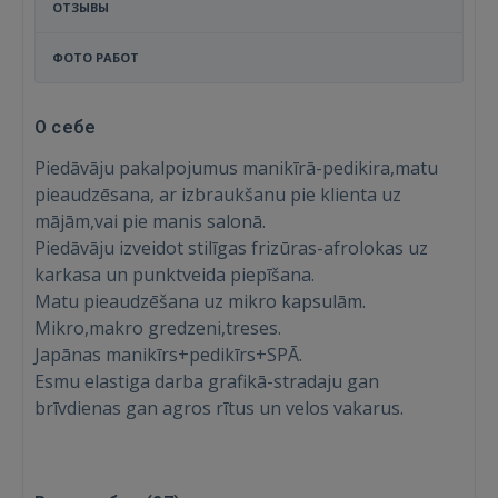
ОТЗЫВЫ
ФОТО РАБОТ
О себе
Piedāvāju pakalpojumus manikīrā-pedikira,matu
pieaudzēsana, ar izbraukšanu pie klienta uz
mājām,vai pie manis salonā.
Piedāvāju izveidot stilīgas frizūras-afrolokas uz
karkasa un punktveida piepīšana.
Matu pieaudzēšana uz mikro kapsulām.
Mikro,makro gredzeni,treses.
Japānas manikīrs+pedikīrs+SPĀ.
Esmu elastiga darba grafikā-stradaju gan
brīvdienas gan agros rītus un velos vakarus.
Войти