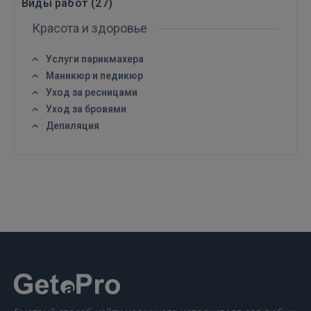
Виды работ (
27
)
Красота и здоровье
Услуги парикмахера
Маникюр и педикюр
Уход за ресницами
ВОЙТИ
Уход за бровями
Депиляция
Забыли пароль?
Запомнить?
FACEBOOK
GOOGLE
 Sign in with Apple
Ещё не зарегистрированы?