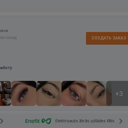
ывов
цев назад
СОЗДАТЬ ЗАКАЗ
работу
+3
Elektroauto ātrās uzlādes tīkls