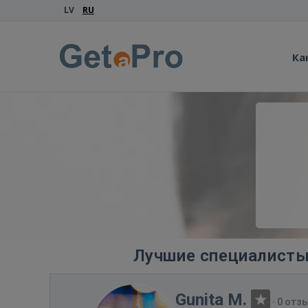
LV
RU
Ка
Лучшие специалисты 
Gunita M.
·
0 отз