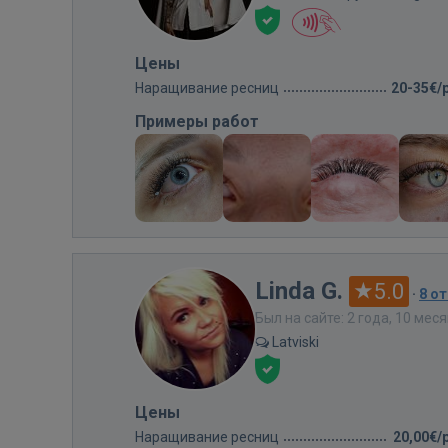
Цены
Наращивание ресниц
20-35€/
Примеры работ
Linda G.
5.0
·
8 о
Был на сайте: 2 года, 10 мес
Latviski
Цены
Наращивание ресниц
20,00€/