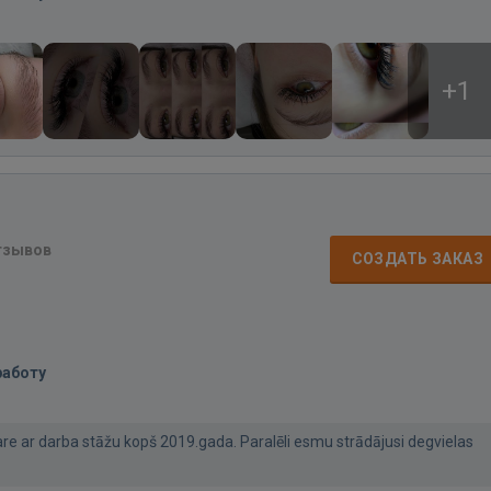
+1
тзывов
СОЗДАТЬ ЗАКАЗ
работу
re ar darba stāžu kopš 2019.gada. Paralēli esmu strādājusi degvielas