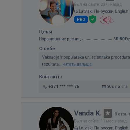
Был на сайте: 23 ч. назад
Latviski, По-русски, English
PRO
Цены
Наращивание ресниц
30-50€/
О себе
Vaksācija ir populārākā un iecienītākā procedūra
rezultātā...
читать дальше
Контакты
+371 *** *** 76
Эл. почта
Vanda K.
·
0 отзы
Был на сайте: 11 мес. назад
Latviski, По-русски, English