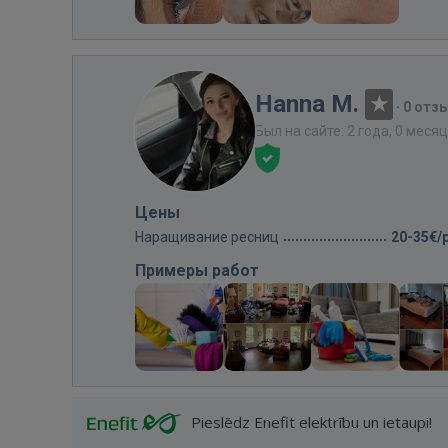
Hanna M.
·
0 отз
Был на сайте: 2 года, 0 меся
Цены
Наращивание ресниц
20-35€/
Примеры работ
Pieslēdz Enefit elektrību un ietaupi!