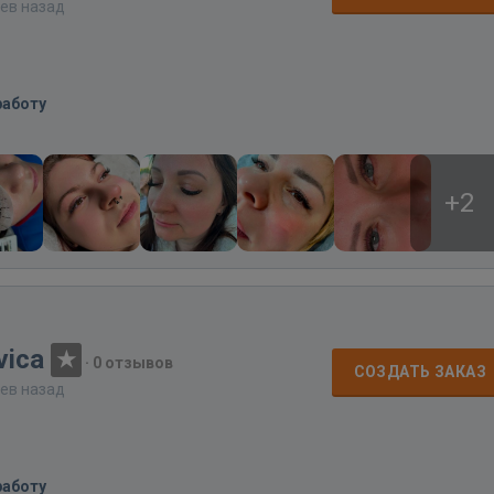
цев назад
работу
+2
vica
·
0 отзывов
СОЗДАТЬ ЗАКАЗ
цев назад
работу