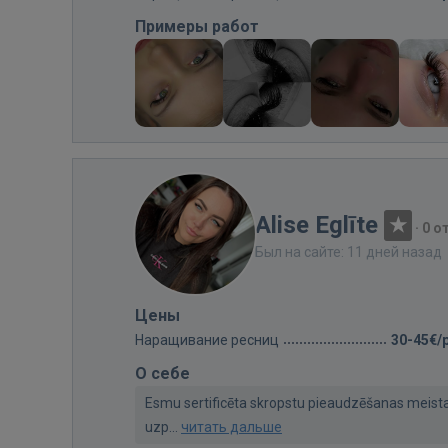
Примеры работ
Alise Eglīte
·
0 о
Был на сайте: 11 дней назад
Цены
Наращивание ресниц
30-45€/
О себе
Esmu sertificēta skropstu pieaudzēšanas meista
uzp...
читать дальше