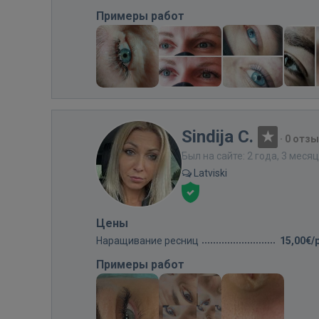
Примеры работ
Sindija C.
·
0 отз
Был на сайте: 2 года, 3 меся
Latviski
Цены
Наращивание ресниц
15,00€/
Примеры работ