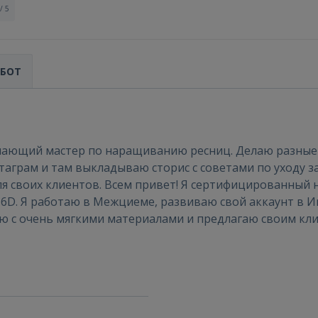
/ 5
АБОТ
Войти
ающий мастер по наращиванию ресниц. Делаю разные о
аграм и там выкладываю сторис с советами по уходу з
ля своих клиентов. Всем привет! Я сертифицированны
 6D. Я работаю в Межциеме, развиваю свой аккаунт в И
аю с очень мягкими материалами и предлагаю своим кл
ВОЙТИ
Забыли пароль?
Запомнить?
FACEBOOK