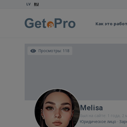
LV
RU
Как это рабо
Просмотры: 118
Melisa
Был на сайте: 1 года, 2
Юридическое лицо · Зар