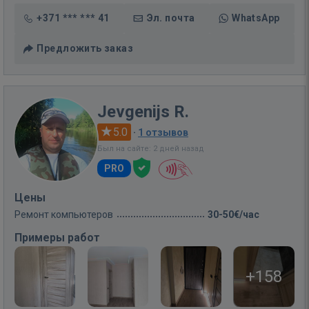
+371 *** *** 41
Эл. почта
WhatsApp
Предложить заказ
Jevgenijs R.
5.0
·
1 отзывов
Был на сайте: 2 дней назад
PRO
Цены
Ремонт компьютеров
30-50€/час
Примеры работ
+158