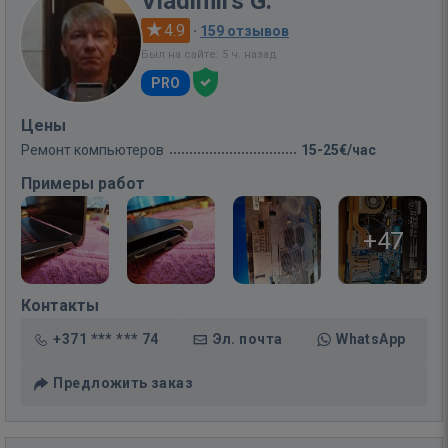
Vladimirs G.
4.9
·
159 отзывов
Был на сайте: 5 ч. назад
PRO
Цены
Ремонт компьютеров
15-25€/час
Примеры работ
+47
Контакты
+371 *** *** 74
Эл. почта
WhatsApp
Предложить заказ