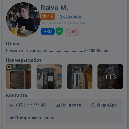
Raivo M.
4.9
·
11 отзывов
Был на сайте: 2 дней назад
PRO
Цены
Ремонт компьютеров
5-1000€/час
Примеры работ
+13
Контакты
+371 *** *** 40
Эл. почта
WhatsApp
Предложить заказ