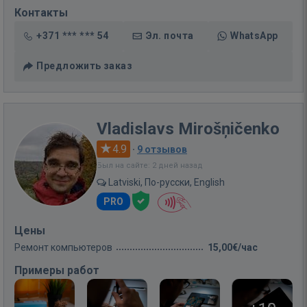
Контакты
+371 *** *** 54
Эл. почта
WhatsApp
Предложить заказ
Vladislavs Mirošņičenko
4.9
·
9 отзывов
Был на сайте: 2 дней назад
Latviski, По-русски, English
PRO
Цены
Ремонт компьютеров
15,00€/час
Примеры работ