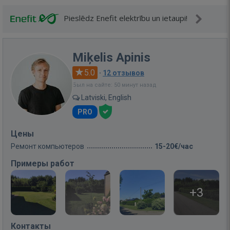
Pieslēdz Enefit elektrību un ietaupi!
Miķelis Apinis
5.0
·
12 отзывов
Был на сайте: 50 минут назад
Latviski, English
PRO
Цены
Ремонт компьютеров
15-20€/час
Примеры работ
+3
Контакты