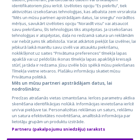
identifikatoriem jūsu ierīcē. Izvēloties opciju “Es piekrītu”, tiek
Страны
aktivizētas izsekošanas tehnoloģijas, kas atbalsta zem virsraksta
Эстония
“Mēs un mūsu partneri apstrādājam datus, lai sniegtu” norādītos
mērķus, savukārt izvēloties opciju “Noraidīt visu” vai atsaucot
Латвия
savu piekrišanu, šīs tehnoloģijas tiks atspējotas. Ja izsekošanas
tehnoloģijas ir atspējotas, daļa no redzamā satura un reklāmām
Литва
var nebūt jums tik atbilstoša. Varat atkārtoti piekļūt šai izvēlnei, lai
jebkurā laikā mainītu savu izvēli vai atsauktu piekrišanu,
noklikšķinot uz saites “Privātuma preferences” tīmekļa lapas
apakšā vai uz peldošās ikonas tīmekļa lapas apakšējā kreisajā
stūrī, ja tāda ir redzama. Jūsu izvēle būs spēkā mūsu piekrišanas
Tīmekļa vietne ietvaros. Plašāku informāciju skatiet mūsu
Privātuma politikā.
Mēs un mūsu partneri apstrādājam datus, lai
nodrošinātu:
City24.lv
CVbankas.lt
Precīzas atrašanās vietas izmantošana. Ierīces parametru aktīva
City24.ee
Kainos.lt
skenēšana identifikācijas nolūkā. Informācijas ievietošana ierīcē
un/vai piekļuve tai. Personalizētas reklāmas un saturs, reklāmu
GetaPro.lv
Paslaugos.lt
un satura efektivitātes novērtēšana, analītiskā informācija par
GetaPro.ee
auto24.ee
lietotāju grupām un produktu izstrāde.
Skelbiu.lt
KV.ee
Partneru (pakalpojumu sniedzēju) saraksts
Autoplius.lt
Osta.ee