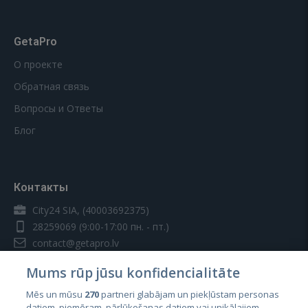
GetaPro
О проекте
Обратная связь
Вопросы и Ответы
Блог
Контакты
City24 SIA, (40003692375)
28259069
(9:00-17:00 пн. - пт.)
contact@getapro.lv
Mums rūp jūsu konfidencialitāte
Mēs un mūsu
270
partneri glabājam un piekļūstam personas
datiem, piemēram, pārlūkošanas datiem vai unikālajiem