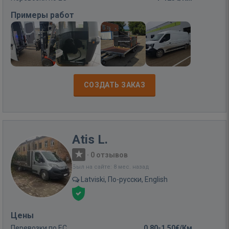
Примеры работ
СОЗДАТЬ ЗАКАЗ
Atis L.
·
0 отзывов
Был на сайте: 8 мес. назад
Latviski, По-русски, English
Цены
Перевозки по ЕС
0,80-1,50€/Км