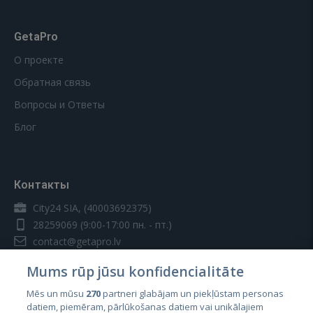
GetaPro
О проекте
Обратная связь
Вопросы и Ответы
Блог
Контакты
City24 SIA, (40003692375)
28259069
(9:00-17:00 пн. - пт.)
contact@getapro.lv
Mums rūp jūsu konfidencialitāte
Mēs un mūsu
270
partneri glabājam un piekļūstam personas
datiem, piemēram, pārlūkošanas datiem vai unikālajiem