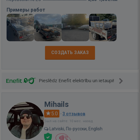
Примеры работ
СОЗДАТЬ ЗАКАЗ
Pieslēdz Enefit elektrību un ietaupi!
Mihails
5.0
·
3 отзывов
Был на сайте: 10 мес. назад
Latviski, По-русски, English