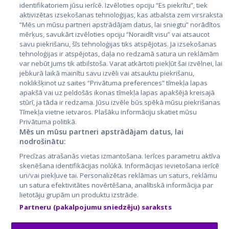
identifikatoriem jūsu ierīcē. Izvēloties opciju “Es piekrītu”, tiek
Страны
aktivizētas izsekošanas tehnoloģijas, kas atbalsta zem virsraksta
Эстония
“Mēs un mūsu partneri apstrādājam datus, lai sniegtu” norādītos
mērķus, savukārt izvēloties opciju “Noraidīt visu” vai atsaucot
Латвия
savu piekrišanu, šīs tehnoloģijas tiks atspējotas. Ja izsekošanas
tehnoloģijas ir atspējotas, daļa no redzamā satura un reklāmām
Литва
var nebūt jums tik atbilstoša. Varat atkārtoti piekļūt šai izvēlnei, lai
jebkurā laikā mainītu savu izvēli vai atsauktu piekrišanu,
noklikšķinot uz saites “Privātuma preferences” tīmekļa lapas
apakšā vai uz peldošās ikonas tīmekļa lapas apakšējā kreisajā
stūrī, ja tāda ir redzama. Jūsu izvēle būs spēkā mūsu piekrišanas
Tīmekļa vietne ietvaros. Plašāku informāciju skatiet mūsu
Privātuma politikā.
Mēs un mūsu partneri apstrādājam datus, lai
nodrošinātu:
City24.lv
CVbankas.lt
Precīzas atrašanās vietas izmantošana. Ierīces parametru aktīva
City24.ee
Kainos.lt
skenēšana identifikācijas nolūkā. Informācijas ievietošana ierīcē
un/vai piekļuve tai. Personalizētas reklāmas un saturs, reklāmu
GetaPro.lv
Paslaugos.lt
un satura efektivitātes novērtēšana, analītiskā informācija par
GetaPro.ee
auto24.ee
lietotāju grupām un produktu izstrāde.
Skelbiu.lt
KV.ee
Partneru (pakalpojumu sniedzēju) saraksts
Autoplius.lt
Osta.ee
Aruodas.lt
KuldneBörs.ee