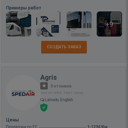
Примеры работ
+9
СОЗДАТЬ ЗАКАЗ
Agris
·
0 отзывов
Был на сайте: 5 мес. назад
Latviski, English
Цены
Перевозки по ЕС
1-123€/Км