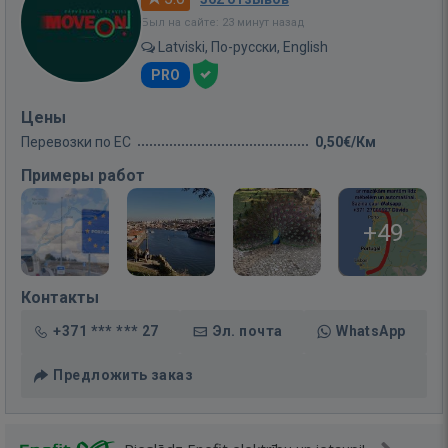
Был на сайте: 23 минут назад
Latviski, По-русски, English
PRO
Цены
Перевозки по ЕС
0,50€/Км
Примеры работ
+49
Контакты
+371 *** *** 27
Эл. почта
WhatsApp
Предложить заказ