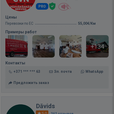
PRO
Цены
Перевозки по ЕС
55,00€/Км
Примеры работ
+134
Контакты
+371 *** *** 63
Эл. почта
WhatsApp
Предложить заказ
Dāvids
5.0
·
362 отзывов