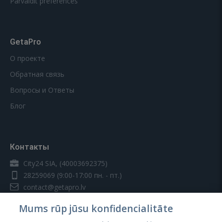
Pārvaldīt preferences
GetaPro
О проекте
Обратная связь
Вопросы и Ответы
Блог
Контакты
City24 SIA, (40003692375)
28259069
(9:00-17:00 пн. - пт.)
contact@getapro.lv
Mums rūp jūsu konfidencialitāte