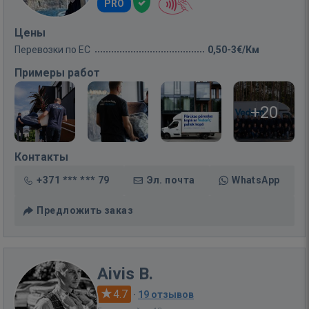
PRO
Цены
Перевозки по ЕС
0,50-3€/Км
Примеры работ
+20
Контакты
+371 *** *** 79
Эл. почта
WhatsApp
Предложить заказ
Aivis B.
4.7
·
19 отзывов