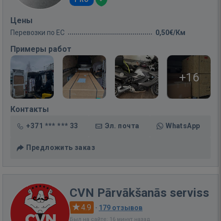
Цены
Перевозки по ЕС
0,50€/Км
Примеры работ
+16
Контакты
+371 *** *** 33
Эл. почта
WhatsApp
Предложить заказ
CVN Pārvākšanās serviss
4.9
·
179 отзывов
Был на сайте: 16 минут назад