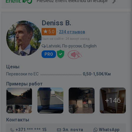
Pieslēdz Enefit elektrību un ietaupi!
Deniss B.
5.0
·
234 отзывов
Был на сайте: 24 минут назад
Latviski, По-русски, English
PRO
Цены
Перевозки по ЕС
0,50-1,50€/Км
Примеры работ
+146
Контакты
+371 *** *** 15
Эл. почта
WhatsApp