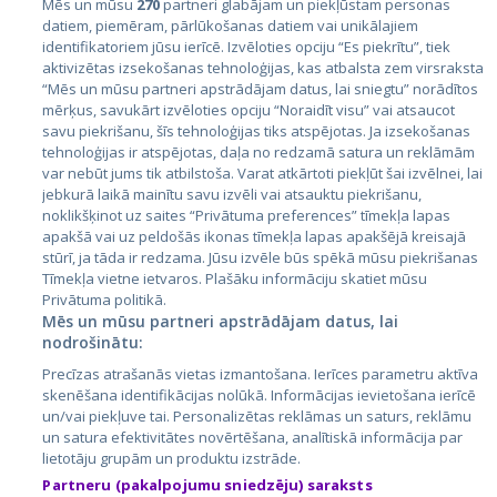
Mēs un mūsu
270
partneri glabājam un piekļūstam personas
datiem, piemēram, pārlūkošanas datiem vai unikālajiem
identifikatoriem jūsu ierīcē. Izvēloties opciju “Es piekrītu”, tiek
Страны
aktivizētas izsekošanas tehnoloģijas, kas atbalsta zem virsraksta
Эстония
“Mēs un mūsu partneri apstrādājam datus, lai sniegtu” norādītos
mērķus, savukārt izvēloties opciju “Noraidīt visu” vai atsaucot
Латвия
savu piekrišanu, šīs tehnoloģijas tiks atspējotas. Ja izsekošanas
tehnoloģijas ir atspējotas, daļa no redzamā satura un reklāmām
Литва
var nebūt jums tik atbilstoša. Varat atkārtoti piekļūt šai izvēlnei, lai
jebkurā laikā mainītu savu izvēli vai atsauktu piekrišanu,
noklikšķinot uz saites “Privātuma preferences” tīmekļa lapas
apakšā vai uz peldošās ikonas tīmekļa lapas apakšējā kreisajā
stūrī, ja tāda ir redzama. Jūsu izvēle būs spēkā mūsu piekrišanas
Tīmekļa vietne ietvaros. Plašāku informāciju skatiet mūsu
Privātuma politikā.
Mēs un mūsu partneri apstrādājam datus, lai
nodrošinātu:
City24.lv
CVbankas.lt
Precīzas atrašanās vietas izmantošana. Ierīces parametru aktīva
City24.ee
Kainos.lt
skenēšana identifikācijas nolūkā. Informācijas ievietošana ierīcē
un/vai piekļuve tai. Personalizētas reklāmas un saturs, reklāmu
GetaPro.lv
Paslaugos.lt
un satura efektivitātes novērtēšana, analītiskā informācija par
GetaPro.ee
auto24.ee
lietotāju grupām un produktu izstrāde.
Skelbiu.lt
KV.ee
Partneru (pakalpojumu sniedzēju) saraksts