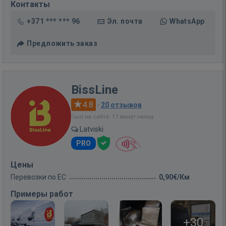
Контакты
+371 *** *** 96
Эл. почта
WhatsApp
Предложить заказ
BissLine
4.8
·
20 отзывов
Был на сайте: 17 минут назад
Latviski
PRO
Цены
Перевозки по ЕС
0,90€/Км
Примеры работ
+30