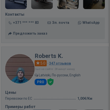
Контакты
+371 *** *** 83
Эл. почта
WhatsApp
Предложить заказ
Roberts K.
5.0
·
347 отзывов
Был на сайте: 28 минут назад
Latviski, По-русски, English
PRO
Цены
Перевозки по ЕС
1,00€/Км
Примеры работ