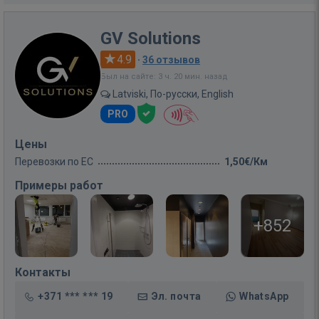
GV Solutions
4.9
·
36 отзывов
Был на сайте: 3 ч. 20 мин. назад
Latviski, По-русски, English
PRO
Цены
Перевозки по ЕС
1,50€/Км
Примеры работ
+852
Контакты
+371 *** *** 19
Эл. почта
WhatsApp