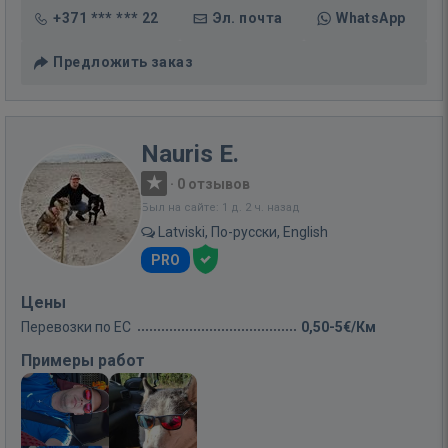
+371 *** *** 22
Эл. почта
WhatsApp
Предложить заказ
Nauris E.
·
0 отзывов
Был на сайте: 1 д. 2 ч. назад
Latviski, По-русски, English
PRO
Цены
Перевозки по ЕС
0,50-5€/Км
Примеры работ