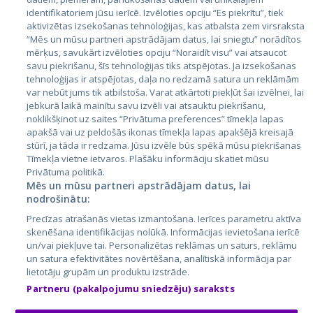
identifikatoriem jūsu ierīcē. Izvēloties opciju “Es piekrītu”, tiek
Страны
aktivizētas izsekošanas tehnoloģijas, kas atbalsta zem virsraksta
Эстония
“Mēs un mūsu partneri apstrādājam datus, lai sniegtu” norādītos
mērķus, savukārt izvēloties opciju “Noraidīt visu” vai atsaucot
Латвия
savu piekrišanu, šīs tehnoloģijas tiks atspējotas. Ja izsekošanas
tehnoloģijas ir atspējotas, daļa no redzamā satura un reklāmām
Литва
var nebūt jums tik atbilstoša. Varat atkārtoti piekļūt šai izvēlnei, lai
jebkurā laikā mainītu savu izvēli vai atsauktu piekrišanu,
noklikšķinot uz saites “Privātuma preferences” tīmekļa lapas
apakšā vai uz peldošās ikonas tīmekļa lapas apakšējā kreisajā
stūrī, ja tāda ir redzama. Jūsu izvēle būs spēkā mūsu piekrišanas
Tīmekļa vietne ietvaros. Plašāku informāciju skatiet mūsu
Privātuma politikā.
Mēs un mūsu partneri apstrādājam datus, lai
nodrošinātu:
City24.lv
CVbankas.lt
Precīzas atrašanās vietas izmantošana. Ierīces parametru aktīva
City24.ee
Kainos.lt
skenēšana identifikācijas nolūkā. Informācijas ievietošana ierīcē
un/vai piekļuve tai. Personalizētas reklāmas un saturs, reklāmu
GetaPro.lv
Paslaugos.lt
un satura efektivitātes novērtēšana, analītiskā informācija par
GetaPro.ee
auto24.ee
lietotāju grupām un produktu izstrāde.
Skelbiu.lt
KV.ee
Partneru (pakalpojumu sniedzēju) saraksts
Autoplius.lt
Osta.ee