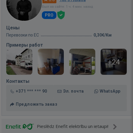
Был на сайте: 1 ч. 4 мин. назад
PRO
Цены
Перевозки по ЕС
0,30€/Км
Примеры работ
+24
Контакты
+371 *** *** 90
Эл. почта
WhatsApp
Предложить заказ
Pieslēdz Enefit elektrību un ietaupi!