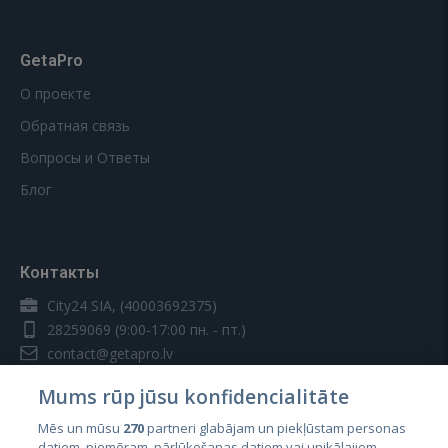
GetaPro
О проекте
Обратная связь
Вопросы и Ответы
Блог
Контакты
City24 SIA, (40003692375)
28259069
(9:00-17:00 пн. - пт.)
contact@getapro.lv
Mums rūp jūsu konfidencialitāte
Mēs un mūsu
270
partneri glabājam un piekļūstam personas
datiem, piemēram, pārlūkošanas datiem vai unikālajiem