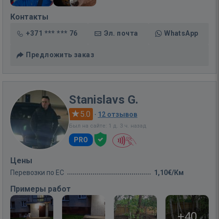
Контакты
+371 *** *** 76
Эл. почта
WhatsApp
Предложить заказ
Stanislavs G.
5.0
·
12 отзывов
Был на сайте: 1 д. 3 ч. назад
PRO
Цены
Перевозки по ЕС
1,10€/Км
Примеры работ
+40