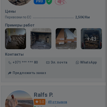
PRO
Цены
Перевозки по ЕС
2,50€/Км
Примеры работ
+43
Контакты
+371 *** *** 80
Эл. почта
WhatsApp
Предложить заказ
Ralfs P.
5.0
·
49 отзывов