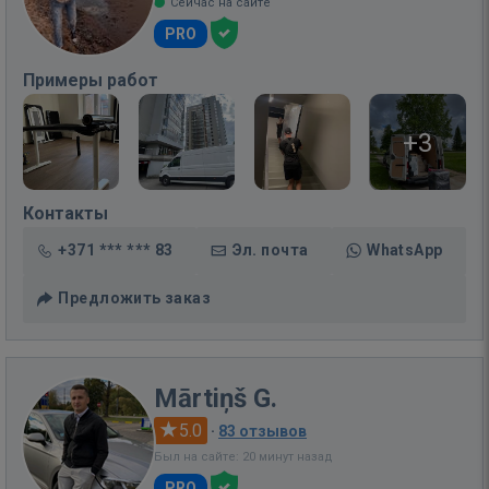
Сейчас на сайте
PRO
Примеры работ
+3
Контакты
+371 *** *** 83
Эл. почта
WhatsApp
Предложить заказ
Mārtiņš G.
5.0
·
83 отзывов
Был на сайте: 20 минут назад
PRO