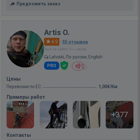
Предложить заказ
Artis O.
4.9
·
55 отзывов
Был на сайте: 5 ч. назад
Latviski, По-русски, English
PRO
Цены
Перевозки по ЕС
1,00€/Км
Примеры работ
+377
Контакты