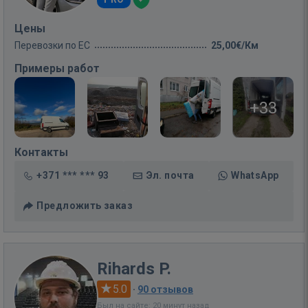
Цены
Перевозки по ЕС
25,00€/Км
Примеры работ
+33
Контакты
+371 *** *** 93
Эл. почта
WhatsApp
Предложить заказ
Rihards P.
5.0
·
90 отзывов
Был на сайте: 20 минут назад