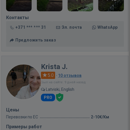
Контакты
+371 *** *** 31
Эл. почта
WhatsApp
Предложить заказ
Krista J.
5.0
·
10 отзывов
Был на сайте: 9 дней назад
Latviski, English
PRO
Цены
Перевозки по ЕС
2-10€/Км
Примеры работ