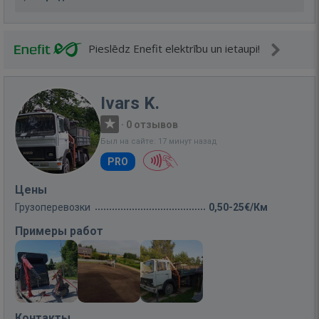
Pieslēdz Enefit elektrību un ietaupi!
Ivars K.
·
0 отзывов
Был на сайте: 17 минут назад
PRO
Цены
Грузоперевозки
0,50-25€/Км
Примеры работ
Контакты