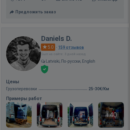
Предложить заказ
Daniels D.
5.0
·
159 отзывов
Был на сайте: 3 дней назад
Latviski, По-русски, English
Цены
Грузоперевозки
25-30€/Км
Примеры работ
+40