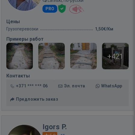
Latviski, По-русски
PRO
Цены
Грузоперевозки
1,50€/Км
Примеры работ
+421
Контакты
+371 *** *** 06
Эл. почта
WhatsApp
Предложить заказ
Igors P.