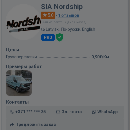
SIA Nordship
5.0
·
1 отзывов
Был на сайте: 7 дней назад
Latviski, По-русски, English
PRO
Цены
Грузоперевозки
0,90€/Км
Примеры работ
Контакты
+371 *** *** 35
Эл. почта
WhatsApp
Предложить заказ