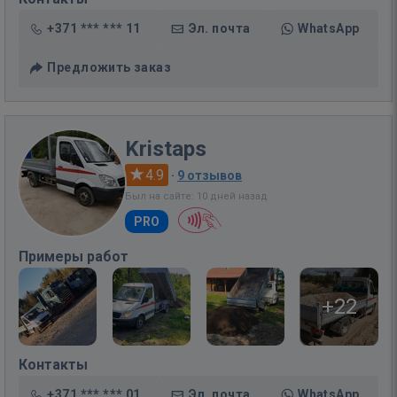
+371 *** *** 11
Эл. почта
WhatsApp
Предложить заказ
Kristaps
4.9
·
9 отзывов
Был на сайте: 10 дней назад
PRO
Примеры работ
+22
Контакты
+371 *** *** 01
Эл. почта
WhatsApp