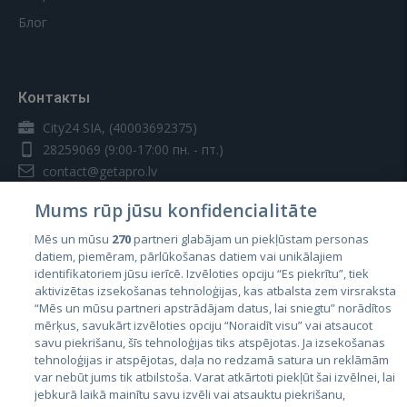
Блог
Контакты
City24 SIA, (40003692375)
28259069
(9:00-17:00 пн. - пт.)
contact@getapro.lv
Mums rūp jūsu konfidencialitāte
Mēs un mūsu
270
partneri glabājam un piekļūstam personas
datiem, piemēram, pārlūkošanas datiem vai unikālajiem
identifikatoriem jūsu ierīcē. Izvēloties opciju “Es piekrītu”, tiek
Страны
aktivizētas izsekošanas tehnoloģijas, kas atbalsta zem virsraksta
Эстония
“Mēs un mūsu partneri apstrādājam datus, lai sniegtu” norādītos
mērķus, savukārt izvēloties opciju “Noraidīt visu” vai atsaucot
Латвия
savu piekrišanu, šīs tehnoloģijas tiks atspējotas. Ja izsekošanas
tehnoloģijas ir atspējotas, daļa no redzamā satura un reklāmām
Литва
var nebūt jums tik atbilstoša. Varat atkārtoti piekļūt šai izvēlnei, lai
jebkurā laikā mainītu savu izvēli vai atsauktu piekrišanu,