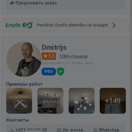
Предложить заказ
Pieslēdz Enefit elektrību un ietaupi!
Dmitrijs
5.0
·
1284 отзывов
Был на сайте: 2 ч. 30 мин. назад
PRO
Примеры работ
+149
Контакты
+371 *** *** 10
Эл. почта
WhatsApp