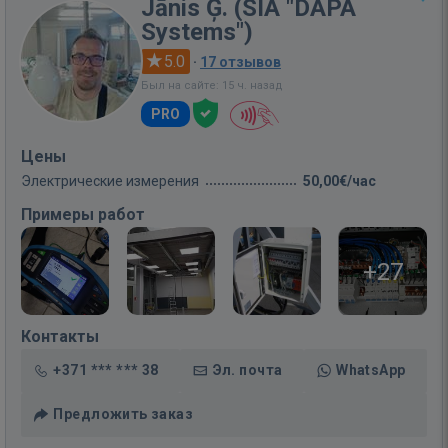
Jānis Ģ. (SIA "DAPA
Systems")
5.0
·
17 отзывов
Был на сайте: 15 ч. назад
PRO
Цены
Электрические измерения
50,00€/час
Примеры работ
+27
Контакты
+371 *** *** 38
Эл. почта
WhatsApp
Предложить заказ