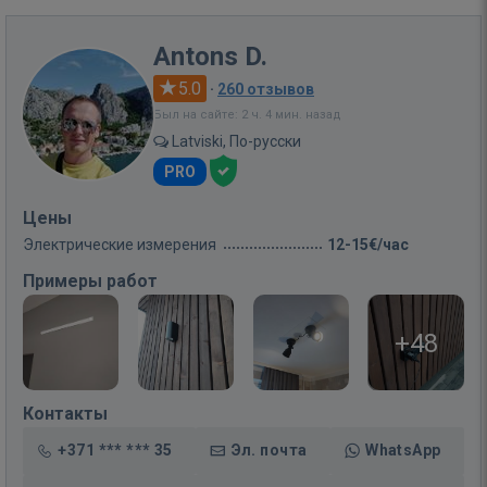
Antons D.
5.0
·
260 отзывов
Был на сайте: 2 ч. 4 мин. назад
Latviski, По-русски
PRO
Цены
Электрические измерения
12-15€/час
Примеры работ
+48
Контакты
+371 *** *** 35
Эл. почта
WhatsApp