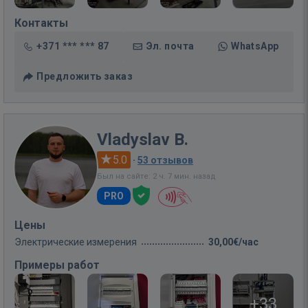
Контакты
+371 *** *** 87
Эл. почта
WhatsApp
Предложить заказ
Vladyslav B.
5.0
·
53 отзывов
Был на сайте: 2 ч. 7 мин. назад
PRO
Цены
Электрические измерения
30,00€/час
Примеры работ
+33