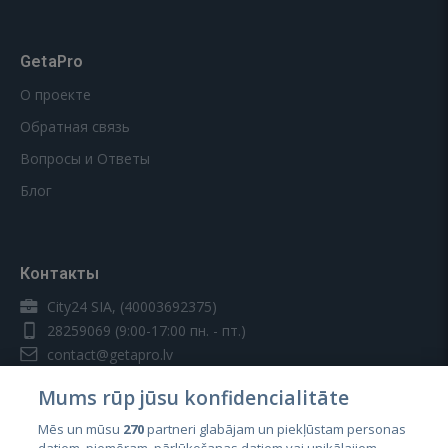
GetaPro
О проекте
Обратная связь
Вопросы и Ответы
Блог
Контакты
City24 SIA, (40003692375)
28259069
(9:00-17:00 пн. - пт.)
contact@getapro.lv
Mums rūp jūsu konfidencialitāte
Mēs un mūsu
270
partneri glabājam un piekļūstam personas