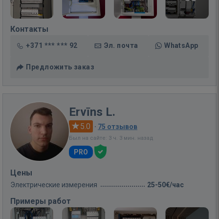
Контакты
+371 *** *** 92
Эл. почта
WhatsApp
Предложить заказ
Ervīns L.
5.0
·
75 отзывов
Был на сайте: 3 ч. 3 мин. назад
PRO
Цены
Электрические измерения
25-50€/час
Примеры работ