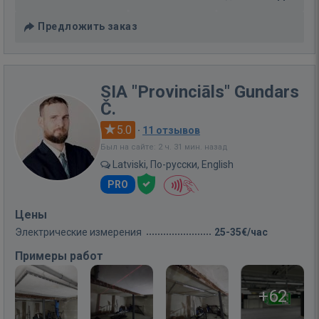
Предложить заказ
SIA "Provinciāls" Gundars
Č.
5.0
·
11 отзывов
Был на сайте: 2 ч. 31 мин. назад
Latviski, По-русски, English
PRO
Цены
Электрические измерения
25-35€/час
Примеры работ
+62