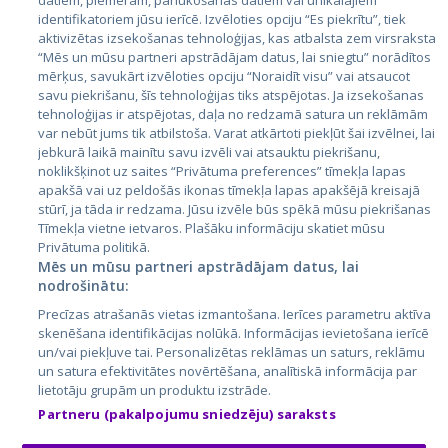
datiem, piemēram, pārlūkošanas datiem vai unikālajiem
identifikatoriem jūsu ierīcē. Izvēloties opciju “Es piekrītu”, tiek
Страны
aktivizētas izsekošanas tehnoloģijas, kas atbalsta zem virsraksta
Эстония
“Mēs un mūsu partneri apstrādājam datus, lai sniegtu” norādītos
mērķus, savukārt izvēloties opciju “Noraidīt visu” vai atsaucot
Латвия
savu piekrišanu, šīs tehnoloģijas tiks atspējotas. Ja izsekošanas
tehnoloģijas ir atspējotas, daļa no redzamā satura un reklāmām
Литва
var nebūt jums tik atbilstoša. Varat atkārtoti piekļūt šai izvēlnei, lai
jebkurā laikā mainītu savu izvēli vai atsauktu piekrišanu,
noklikšķinot uz saites “Privātuma preferences” tīmekļa lapas
apakšā vai uz peldošās ikonas tīmekļa lapas apakšējā kreisajā
stūrī, ja tāda ir redzama. Jūsu izvēle būs spēkā mūsu piekrišanas
Tīmekļa vietne ietvaros. Plašāku informāciju skatiet mūsu
Privātuma politikā.
Mēs un mūsu partneri apstrādājam datus, lai
nodrošinātu:
City24.lv
CVbankas.lt
Precīzas atrašanās vietas izmantošana. Ierīces parametru aktīva
City24.ee
Kainos.lt
skenēšana identifikācijas nolūkā. Informācijas ievietošana ierīcē
un/vai piekļuve tai. Personalizētas reklāmas un saturs, reklāmu
GetaPro.lv
Paslaugos.lt
un satura efektivitātes novērtēšana, analītiskā informācija par
GetaPro.ee
auto24.ee
lietotāju grupām un produktu izstrāde.
Skelbiu.lt
KV.ee
Partneru (pakalpojumu sniedzēju) saraksts
Autoplius.lt
Osta.ee