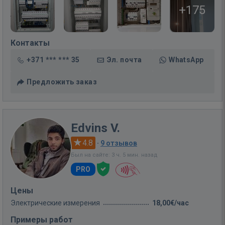
+175
Контакты
+371 *** *** 35
Эл. почта
WhatsApp
Предложить заказ
Edvins V.
4.8
·
9 отзывов
Был на сайте: 3 ч. 5 мин. назад
PRO
Цены
Электрические измерения
18,00€/час
Примеры работ