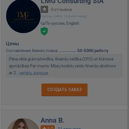
LMG Consulting SIA
·
0 отзывов
Был на сайте: 15 дней назад
По-русски, English
Цены
Составление бизнес плана
50-500€/работу
Pilna cikla grāmatvedība, finanšu vadība (CFO) un biznesa
apmācības Par mums: Mūsu kodolu veido finanšu direktors
ar 2...
читать дальше
СОЗДАТЬ ЗАКАЗ
Anna B.
5.0
·
11 отзывов