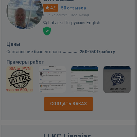
4.9
·
50 отзывов
Был на сайте: 1 мес. назад
Latviski, По-русски, English
Цены
Составление бизнес плана
250-750€/работу
Примеры работ
+7
СОЗДАТЬ ЗАКАЗ
LLKC Liepājas