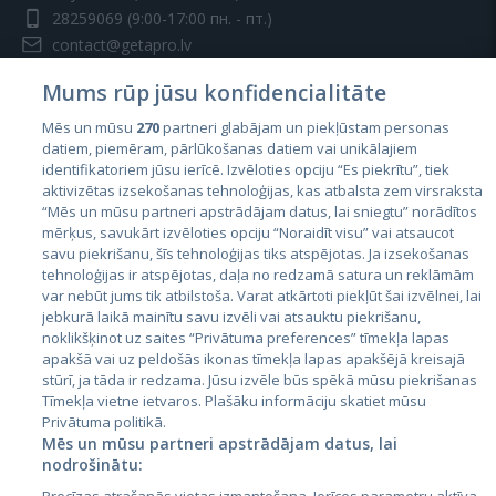
28259069
(9:00-17:00 пн. - пт.)
contact@getapro.lv
Mums rūp jūsu konfidencialitāte
Mēs un mūsu
270
partneri glabājam un piekļūstam personas
datiem, piemēram, pārlūkošanas datiem vai unikālajiem
identifikatoriem jūsu ierīcē. Izvēloties opciju “Es piekrītu”, tiek
Страны
aktivizētas izsekošanas tehnoloģijas, kas atbalsta zem virsraksta
Эстония
“Mēs un mūsu partneri apstrādājam datus, lai sniegtu” norādītos
mērķus, savukārt izvēloties opciju “Noraidīt visu” vai atsaucot
Латвия
savu piekrišanu, šīs tehnoloģijas tiks atspējotas. Ja izsekošanas
tehnoloģijas ir atspējotas, daļa no redzamā satura un reklāmām
Литва
var nebūt jums tik atbilstoša. Varat atkārtoti piekļūt šai izvēlnei, lai
jebkurā laikā mainītu savu izvēli vai atsauktu piekrišanu,
noklikšķinot uz saites “Privātuma preferences” tīmekļa lapas
apakšā vai uz peldošās ikonas tīmekļa lapas apakšējā kreisajā
stūrī, ja tāda ir redzama. Jūsu izvēle būs spēkā mūsu piekrišanas
Tīmekļa vietne ietvaros. Plašāku informāciju skatiet mūsu
Privātuma politikā.
Mēs un mūsu partneri apstrādājam datus, lai
nodrošinātu:
City24.lv
CVbankas.lt