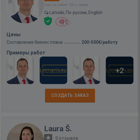
Был на сайте: 23 ч. назад
Latviski, По-русски, English
Цены
Составление бизнес плана
200-500€/работу
Примеры работ
+2
СОЗДАТЬ ЗАКАЗ
Laura Š.
·
0 отзывов