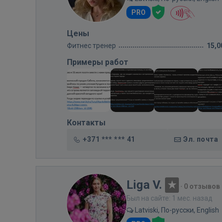
PRO
Цены
Фитнес тренер
15,0
Примеры работ
Контакты
+371 *** *** 41
Эл. почта
Liga V.
·
0 отзывов
Был на сайте: 1 мес. назад
Latviski, По-русски, English