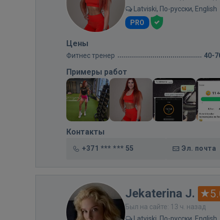
Latviski, По-русски, English
PRO
Цены
Фитнес тренер
40-7
Примеры работ
Контакты
+371 *** *** 55
Эл. почта
Jekaterina J.
5.
Был на сайте: 13 ч. назад
Latviski, По-русски, English