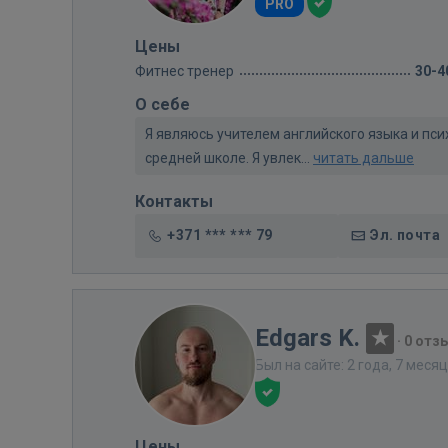
PRO
Цены
Фитнес тренер
30-4
О себе
Я являюсь учителем английского языка и пс
средней школе. Я увлек...
читать дальше
Контакты
+371 *** *** 79
Эл. почта
Edgars K.
·
0 отз
Был на сайте: 2 года, 7 меся
Цены