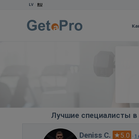
LV
RU
Ка
Лучшие специалисты в 
Deniss C.
5.0
·
1