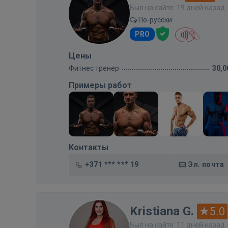
Был на сайте: 19 дней назад
По-русски
PRO
Цены
Фитнес тренер
30,0
Примеры работ
Контакты
+371 *** *** 19
Эл. почта
Kristiana G.
5.0
Был на сайте: 11 дней назад