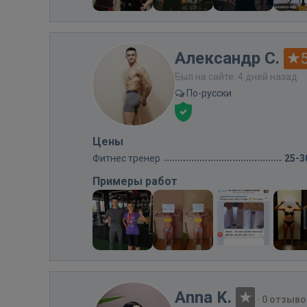
Александр С.
Был на сайте: 4 дней назад
По-русски
Цены
Фитнес тренер
25-3
Примеры работ
Anna K.
·
0 отзыво