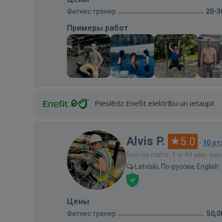
Фитнес тренер
20-3
Примеры работ
Pieslēdz Enefit elektrību un ietaupi!
Alvis P.
5.0
·
10 о
Был на сайте: 1 ч. 49 мин. на
Latviski, По-русски, English
Цены
Фитнес тренер
50,0