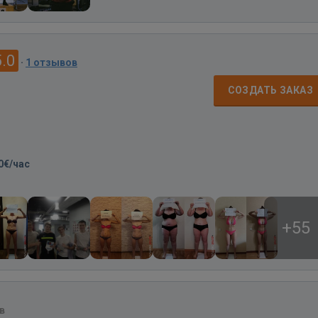
5.0
·
1 отзывов
СОЗДАТЬ ЗАКАЗ
0€/час
+55
в