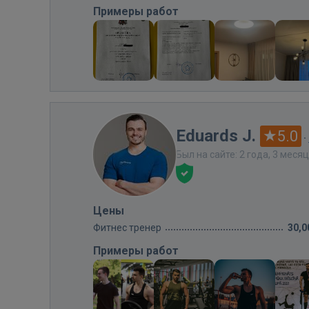
Примеры работ
Eduards J.
5.0
·
Был на сайте: 2 года, 3 меся
Цены
Фитнес тренер
30,0
Примеры работ