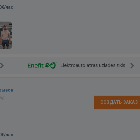
0€/час
Elektroauto ātrās uzlādes tīkls
тзывов
зад
СОЗДАТЬ ЗАКАЗ
0€/час