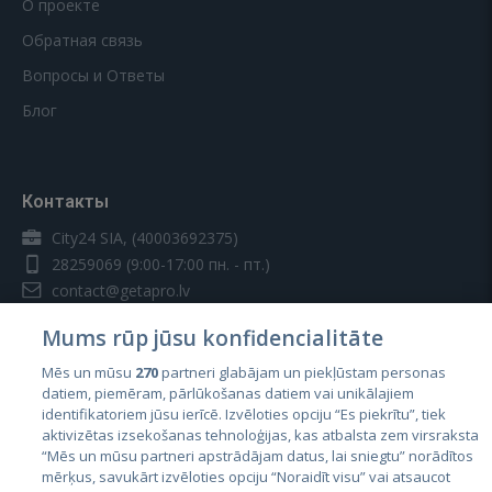
О проекте
Обратная связь
Вопросы и Ответы
Блог
Контакты
City24 SIA, (40003692375)
28259069
(9:00-17:00 пн. - пт.)
contact@getapro.lv
Mums rūp jūsu konfidencialitāte
Mēs un mūsu
270
partneri glabājam un piekļūstam personas
datiem, piemēram, pārlūkošanas datiem vai unikālajiem
identifikatoriem jūsu ierīcē. Izvēloties opciju “Es piekrītu”, tiek
Страны
aktivizētas izsekošanas tehnoloģijas, kas atbalsta zem virsraksta
Эстония
“Mēs un mūsu partneri apstrādājam datus, lai sniegtu” norādītos
mērķus, savukārt izvēloties opciju “Noraidīt visu” vai atsaucot
Латвия