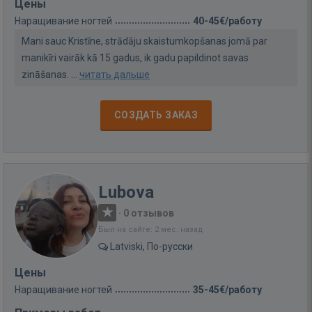
Цены
Наращивание ногтей
40-45€/работу
Mani sauc Kristīne, strādāju skaistumkopšanas jomā par
manikīri vairāk kā 15 gadus, ik gadu papildinot savas
zināšanas. ...
читать дальше
СОЗДАТЬ ЗАКАЗ
Lubova
·
0 отзывов
Был на сайте: 2 мес. назад
Latviski, По-русски
Цены
Наращивание ногтей
35-45€/работу