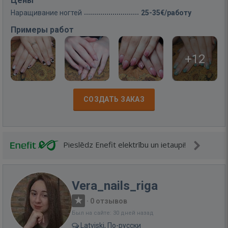
Цены
Наращивание ногтей
25-35€/работу
Примеры работ
+12
СОЗДАТЬ ЗАКАЗ
Pieslēdz Enefit elektrību un ietaupi!
Vera_nails_riga
·
0 отзывов
Был на сайте: 30 дней назад
Latviski, По-русски