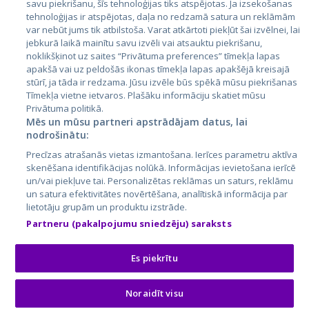
savu piekrišanu, šīs tehnoloģijas tiks atspējotas. Ja izsekošanas
tehnoloģijas ir atspējotas, daļa no redzamā satura un reklāmām
Литва
var nebūt jums tik atbilstoša. Varat atkārtoti piekļūt šai izvēlnei, lai
jebkurā laikā mainītu savu izvēli vai atsauktu piekrišanu,
noklikšķinot uz saites “Privātuma preferences” tīmekļa lapas
apakšā vai uz peldošās ikonas tīmekļa lapas apakšējā kreisajā
stūrī, ja tāda ir redzama. Jūsu izvēle būs spēkā mūsu piekrišanas
Tīmekļa vietne ietvaros. Plašāku informāciju skatiet mūsu
Privātuma politikā.
Mēs un mūsu partneri apstrādājam datus, lai
nodrošinātu:
City24.lv
CVbankas.lt
Precīzas atrašanās vietas izmantošana. Ierīces parametru aktīva
City24.ee
Kainos.lt
skenēšana identifikācijas nolūkā. Informācijas ievietošana ierīcē
un/vai piekļuve tai. Personalizētas reklāmas un saturs, reklāmu
GetaPro.lv
Paslaugos.lt
un satura efektivitātes novērtēšana, analītiskā informācija par
GetaPro.ee
auto24.ee
lietotāju grupām un produktu izstrāde.
Skelbiu.lt
KV.ee
Partneru (pakalpojumu sniedzēju) saraksts
Autoplius.lt
Osta.ee
Aruodas.lt
KuldneBörs.ee
Es piekrītu
Noraidīt visu