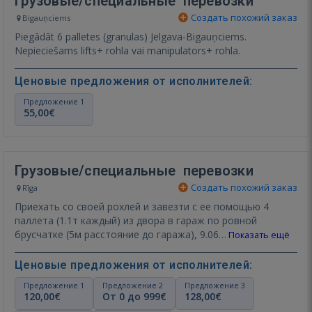
Грузовые/специальные перевозки
Создать похожий заказ
Bigauņciems
Piegādāt 6 palletes (granulas) Jelgava-Bigauņciems.
Nepieciešams lifts+ rohla vai manipulators+ rohla.
Ценовые предложения от исполнителей:
Предложение 1
55,00€
Грузовые/специальные перевозки
Создать похожий заказ
Rīga
Приехать со своей рохлей и завезти с ее помощью 4
паллета (1.1т каждый) из двора в гараж по ровной
брусчатке (5м расстояние до гаража), 9.06…
Показать ещё
Ценовые предложения от исполнителей:
Предложение 1
Предложение 2
Предложение 3
120,00€
От 0 до 999€
128,00€