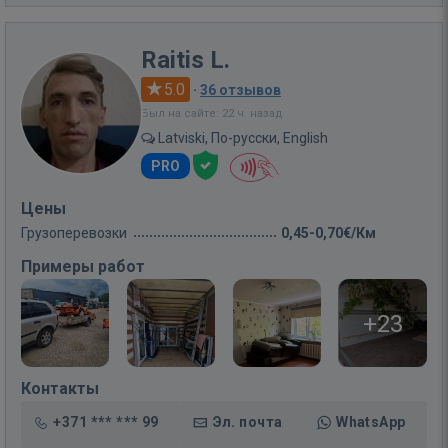
Raitis L.
5.0
·
36 отзывов
Был на сайте: 22 ч. назад
Latviski, По-русски, English
PRO
Цены
Грузоперевозки
0,45-0,70€/Км
Примеры работ
+23
Контакты
+371 *** *** 99
Эл. почта
WhatsApp