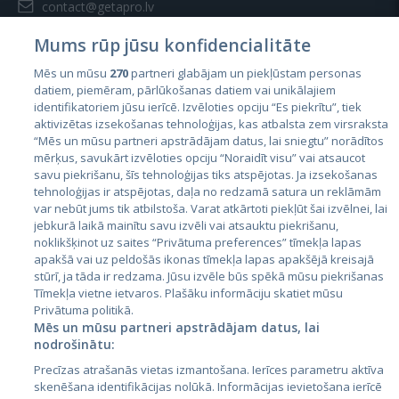
contact@getapro.lv
Mums rūp jūsu konfidencialitāte
Mēs un mūsu
270
partneri glabājam un piekļūstam personas
datiem, piemēram, pārlūkošanas datiem vai unikālajiem
identifikatoriem jūsu ierīcē. Izvēloties opciju “Es piekrītu”, tiek
Страны
aktivizētas izsekošanas tehnoloģijas, kas atbalsta zem virsraksta
Эстония
“Mēs un mūsu partneri apstrādājam datus, lai sniegtu” norādītos
mērķus, savukārt izvēloties opciju “Noraidīt visu” vai atsaucot
Латвия
savu piekrišanu, šīs tehnoloģijas tiks atspējotas. Ja izsekošanas
tehnoloģijas ir atspējotas, daļa no redzamā satura un reklāmām
Литва
var nebūt jums tik atbilstoša. Varat atkārtoti piekļūt šai izvēlnei, lai
jebkurā laikā mainītu savu izvēli vai atsauktu piekrišanu,
noklikšķinot uz saites “Privātuma preferences” tīmekļa lapas
apakšā vai uz peldošās ikonas tīmekļa lapas apakšējā kreisajā
stūrī, ja tāda ir redzama. Jūsu izvēle būs spēkā mūsu piekrišanas
Tīmekļa vietne ietvaros. Plašāku informāciju skatiet mūsu
Privātuma politikā.
Mēs un mūsu partneri apstrādājam datus, lai
nodrošinātu:
City24.lv
CVbankas.lt
Precīzas atrašanās vietas izmantošana. Ierīces parametru aktīva
City24.ee
Kainos.lt
skenēšana identifikācijas nolūkā. Informācijas ievietošana ierīcē