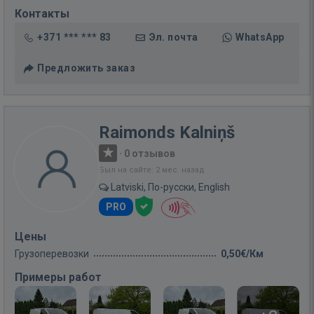
Контакты
+371 *** *** 83
Эл. почта
WhatsApp
Предложить заказ
Raimonds Kalniņš
·
0 отзывов
Был на сайте: 2 мес. назад
Latviski, По-русски, English
PRO
Цены
Грузоперевозки
0,50€/Км
Примеры работ