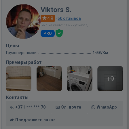
Viktors S.
4.9
·
50 отзывов
Был на сайте: 11 минут назад
PRO
Цены
Грузоперевозки
1-5€/Км
Примеры работ
+9
Контакты
+371 *** *** 70
Эл. почта
WhatsApp
Предложить заказ