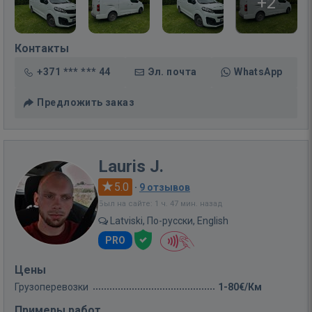
+2
Контакты
+371 *** *** 44
Эл. почта
WhatsApp
Предложить заказ
Lauris J.
5.0
·
9 отзывов
Был на сайте: 1 ч. 47 мин. назад
Latviski, По-русски, English
PRO
Цены
Грузоперевозки
1-80€/Км
Примеры работ