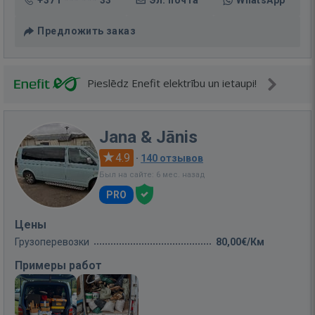
+371 *** *** 33
Эл. почта
WhatsApp
Предложить заказ
Pieslēdz Enefit elektrību un ietaupi!
Jana & Jānis
4.9
·
140 отзывов
Был на сайте: 6 мес. назад
PRO
Цены
Грузоперевозки
80,00€/Км
Примеры работ