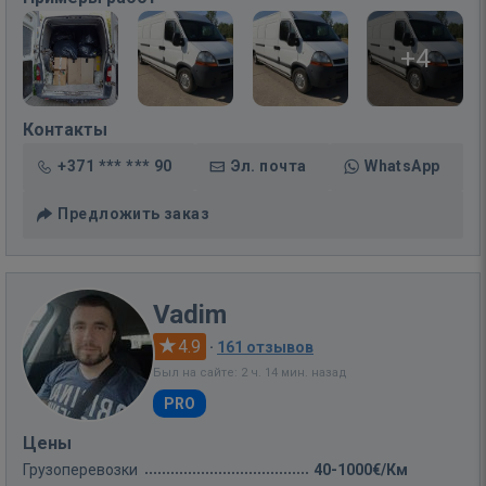
+4
Контакты
+371 *** *** 90
Эл. почта
WhatsApp
Предложить заказ
Vadim
4.9
·
161 отзывов
Был на сайте: 2 ч. 14 мин. назад
PRO
Цены
Грузоперевозки
40-1000€/Км