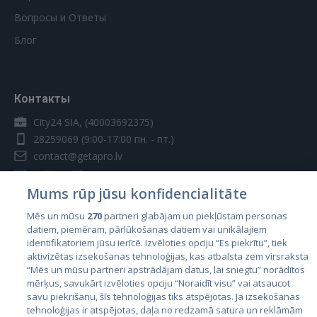
Вопросы и Ответы
Блог
Контакты
City24 SIA, (40003692375)
28259069
(9:00-17:00 пн. - пт.)
contact@getapro.lv
Mums rūp jūsu konfidencialitāte
Mēs un mūsu
270
partneri glabājam un piekļūstam personas
datiem, piemēram, pārlūkošanas datiem vai unikālajiem
Страны
identifikatoriem jūsu ierīcē. Izvēloties opciju “Es piekrītu”, tiek
aktivizētas izsekošanas tehnoloģijas, kas atbalsta zem virsraksta
Эстония
“Mēs un mūsu partneri apstrādājam datus, lai sniegtu” norādītos
Латвия
mērķus, savukārt izvēloties opciju “Noraidīt visu” vai atsaucot
savu piekrišanu, šīs tehnoloģijas tiks atspējotas. Ja izsekošanas
Литва
tehnoloģijas ir atspējotas, daļa no redzamā satura un reklāmām