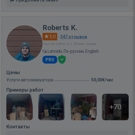
Roberts K.
5.0
·
347 отзывов
Был на сайте: 2 ч. 29 мин. назад
Latviski, По-русски, English
PRO
Цены
Услуги автоэвакуатора
50,00€/час
Примеры работ
+70
Контакты