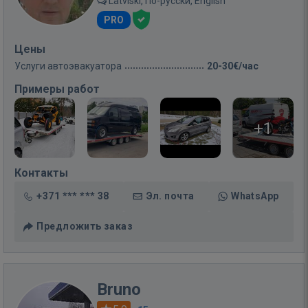
Latviski, По-русски, English
PRO
Цены
Услуги автоэвакуатора
20-30€/час
Примеры работ
+1
Контакты
+371 *** *** 38
Эл. почта
WhatsApp
Предложить заказ
Bruno