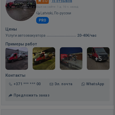
5.0
·
15 отзывов
Был на сайте: 1 д. 16 ч. назад
Latviski, По-русски
PRO
Цены
Услуги автоэвакуатора
20-40€/час
Примеры работ
+5
Контакты
+371 *** *** 00
Эл. почта
WhatsApp
Предложить заказ