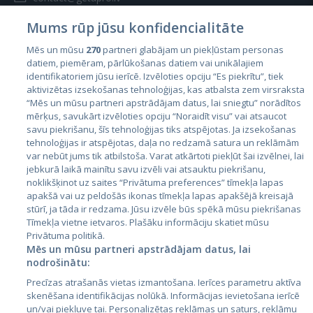
Mums rūp jūsu konfidencialitāte
Mēs un mūsu
270
partneri glabājam un piekļūstam personas
datiem, piemēram, pārlūkošanas datiem vai unikālajiem
identifikatoriem jūsu ierīcē. Izvēloties opciju “Es piekrītu”, tiek
Страны
aktivizētas izsekošanas tehnoloģijas, kas atbalsta zem virsraksta
Эстония
“Mēs un mūsu partneri apstrādājam datus, lai sniegtu” norādītos
mērķus, savukārt izvēloties opciju “Noraidīt visu” vai atsaucot
Латвия
savu piekrišanu, šīs tehnoloģijas tiks atspējotas. Ja izsekošanas
tehnoloģijas ir atspējotas, daļa no redzamā satura un reklāmām
Литва
var nebūt jums tik atbilstoša. Varat atkārtoti piekļūt šai izvēlnei, lai
jebkurā laikā mainītu savu izvēli vai atsauktu piekrišanu,
noklikšķinot uz saites “Privātuma preferences” tīmekļa lapas
apakšā vai uz peldošās ikonas tīmekļa lapas apakšējā kreisajā
stūrī, ja tāda ir redzama. Jūsu izvēle būs spēkā mūsu piekrišanas
Tīmekļa vietne ietvaros. Plašāku informāciju skatiet mūsu
Privātuma politikā.
Mēs un mūsu partneri apstrādājam datus, lai
nodrošinātu:
City24.lv
CVbankas.lt
Precīzas atrašanās vietas izmantošana. Ierīces parametru aktīva
City24.ee
Kainos.lt
skenēšana identifikācijas nolūkā. Informācijas ievietošana ierīcē
un/vai piekļuve tai. Personalizētas reklāmas un saturs, reklāmu
GetaPro.lv
Paslaugos.lt