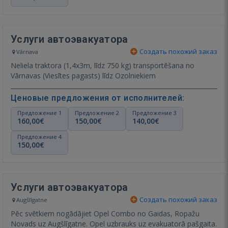
Услуги автоэвакуатора
Создать похожий заказ
Vārnava
Neliela traktora (1,4x3m, līdz 750 kg) transportēšana no
Vārnavas (Viesītes pagasts) līdz Ozolniekiem
Ценовые предложения от исполнителей:
Предложение 1
Предложение 2
Предложение 3
160,00€
150,00€
140,00€
Предложение 4
150,00€
Услуги автоэвакуатора
Создать похожий заказ
Augšlīgatne
Pēc svētkiem nogādājiet Opel Combo no Gaidas, Ropažu
Novads uz Augšlīgatne. Opel uzbrauks uz evakuatorā pašgaita.