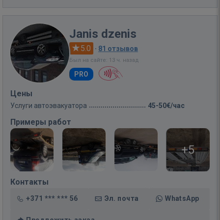
Janis dzenis
5.0
·
81 отзывов
Был на сайте: 13 ч. назад
PRO
Цены
Услуги автоэвакуатора
45-50€/час
Примеры работ
+5
Контакты
+371 *** *** 56
Эл. почта
WhatsApp
Предложить заказ