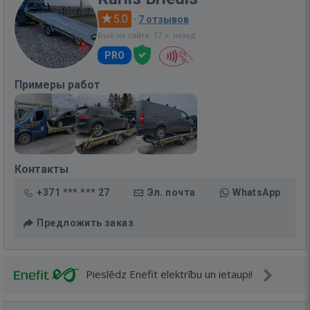
5.0
·
7 отзывов
Был на сайте: 17 ч. назад
PRO
Примеры работ
Контакты
+371 *** *** 27
Эл. почта
WhatsApp
Предложить заказ
Pieslēdz Enefit elektrību un ietaupi!