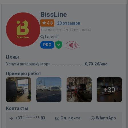
BissLine
4.8
·
20 отзывов
Был на сайте: 2 ч. 30 мин. назад
Latviski
PRO
Цены
Услуги автоэвакуатора
0,70-2€/час
Примеры работ
+30
Контакты
+371 *** *** 83
Эл. почта
WhatsApp