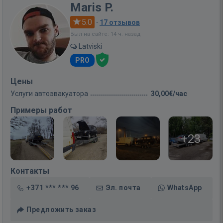
Maris P.
5.0
·
17 отзывов
Был на сайте: 14 ч. назад
Latviski
PRO
Цены
Услуги автоэвакуатора
30,00€/час
Примеры работ
+23
Контакты
+371 *** *** 96
Эл. почта
WhatsApp
Предложить заказ