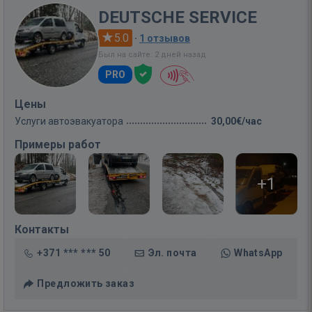
DEUTSCHE SERVICE
5.0
·
1 отзывов
Был на сайте: 2 дней назад
PRO
Цены
Услуги автоэвакуатора
30,00€/час
Примеры работ
+1
Контакты
+371 *** *** 50
Эл. почта
WhatsApp
Предложить заказ