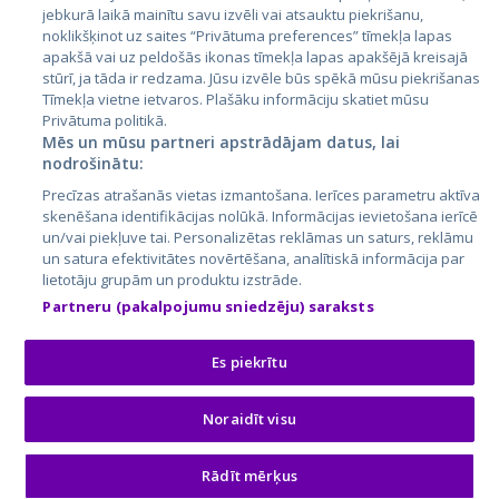
jebkurā laikā mainītu savu izvēli vai atsauktu piekrišanu,
noklikšķinot uz saites “Privātuma preferences” tīmekļa lapas
apakšā vai uz peldošās ikonas tīmekļa lapas apakšējā kreisajā
stūrī, ja tāda ir redzama. Jūsu izvēle būs spēkā mūsu piekrišanas
Tīmekļa vietne ietvaros. Plašāku informāciju skatiet mūsu
Privātuma politikā.
Mēs un mūsu partneri apstrādājam datus, lai
nodrošinātu:
City24.lv
CVbankas.lt
Precīzas atrašanās vietas izmantošana. Ierīces parametru aktīva
City24.ee
Kainos.lt
skenēšana identifikācijas nolūkā. Informācijas ievietošana ierīcē
un/vai piekļuve tai. Personalizētas reklāmas un saturs, reklāmu
GetaPro.lv
Paslaugos.lt
un satura efektivitātes novērtēšana, analītiskā informācija par
GetaPro.ee
auto24.ee
lietotāju grupām un produktu izstrāde.
Skelbiu.lt
KV.ee
Partneru (pakalpojumu sniedzēju) saraksts
Autoplius.lt
Osta.ee
Aruodas.lt
KuldneBörs.ee
Es piekrītu
Noraidīt visu
© 2026 GetaPro. Все права защищены.
Rādīt mērķus