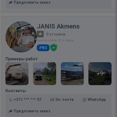
Предложить заказ
JANIS Akmens
·
0 отзывов
Был на сайте: 21 ч. назад
PRO
Примеры работ
+9
Контакты
+371 *** *** 07
Эл. почта
WhatsApp
Предложить заказ