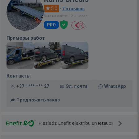
5.0
·
7 отзывов
Был на сайте: 12 ч. назад
PRO
Примеры работ
Контакты
+371 *** *** 27
Эл. почта
WhatsApp
Предложить заказ
Pieslēdz Enefit elektrību un ietaupi!