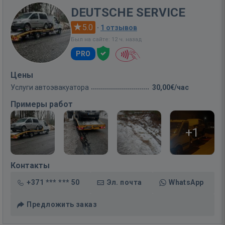
DEUTSCHE SERVICE
5.0
·
1 отзывов
Был на сайте: 12 ч. назад
PRO
Цены
Услуги автоэвакуатора
30,00€/час
Примеры работ
+1
Контакты
+371 *** *** 50
Эл. почта
WhatsApp
Предложить заказ