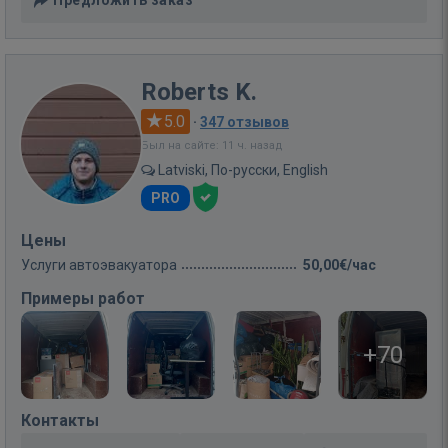
Roberts K.
5.0
·
347 отзывов
Был на сайте: 11 ч. назад
Latviski, По-русски, English
PRO
Цены
Услуги автоэвакуатора
50,00€/час
Примеры работ
+70
Контакты