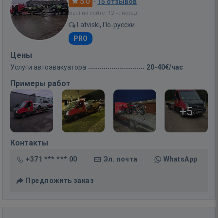
5.0
·
15 отзывов
Был на сайте: 12 ч. назад
Latviski, По-русски
PRO
Цены
Услуги автоэвакуатора
20-40€/час
Примеры работ
+5
Контакты
+371 *** *** 00
Эл. почта
WhatsApp
Предложить заказ