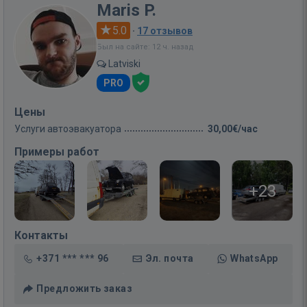
Maris P.
5.0
·
17 отзывов
Был на сайте: 12 ч. назад
Latviski
PRO
Цены
Услуги автоэвакуатора
30,00€/час
Примеры работ
+23
Контакты
+371 *** *** 96
Эл. почта
WhatsApp
Предложить заказ