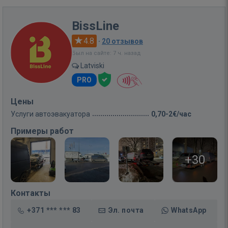
BissLine
4.8
·
20 отзывов
Был на сайте: 7 ч. назад
Latviski
PRO
Цены
Услуги автоэвакуатора
0,70-2€/час
Примеры работ
+30
Контакты
+371 *** *** 83
Эл. почта
WhatsApp