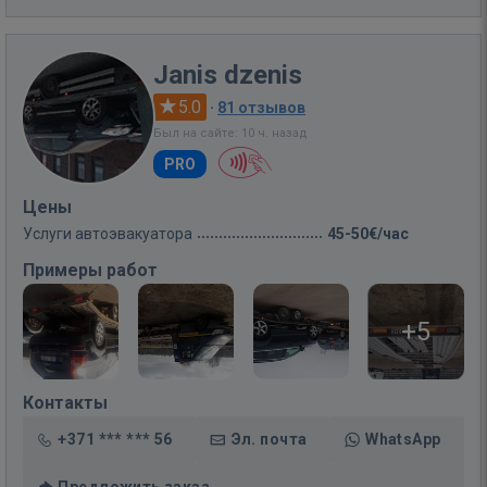
Janis dzenis
5.0
·
81 отзывов
Был на сайте: 10 ч. назад
PRO
Цены
Услуги автоэвакуатора
45-50€/час
Примеры работ
+5
Контакты
+371 *** *** 56
Эл. почта
WhatsApp
Предложить заказ