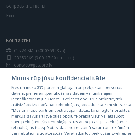
Вопросы и Ответы
Блог
Контакты
City24 SIA, (40003692375)
28259069
(9:00-17:00 пн. - пт.)
contact@getapro.lv
Mums rūp jūsu konfidencialitāte
Mēs un mūsu
270
partneri glabājam un piekļūstam personas
datiem, piemēram, pārlūkošanas datiem vai unikālajiem
identifikatoriem jūsu ierīcē. Izvēloties opciju “Es piekrītu”, tiek
Страны
aktivizētas izsekošanas tehnoloģijas, kas atbalsta zem virsraksta
Эстония
“Mēs un mūsu partneri apstrādājam datus, lai sniegtu” norādītos
mērķus, savukārt izvēloties opciju “Noraidīt visu” vai atsaucot
Латвия
savu piekrišanu, šīs tehnoloģijas tiks atspējotas. Ja izsekošanas
tehnoloģijas ir atspējotas, daļa no redzamā satura un reklāmām
Литва
var nebūt jums tik atbilstoša. Varat atkārtoti piekļūt šai izvēlnei, lai