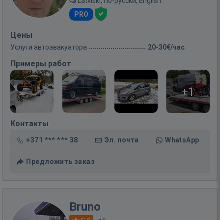
Latviski, По-русски, English
PRO
Цены
Услуги автоэвакуатора
20-30€/час
Примеры работ
+1
Контакты
+371 *** *** 38
Эл. почта
WhatsApp
Предложить заказ
Bruno