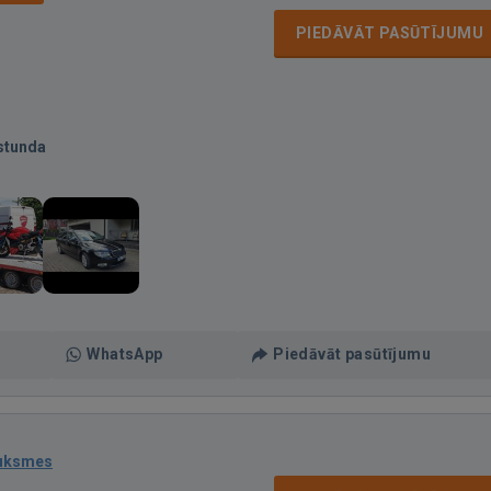
PIEDĀVĀT PASŪTĪJUMU
stunda
WhatsApp
Piedāvāt pasūtījumu
auksmes