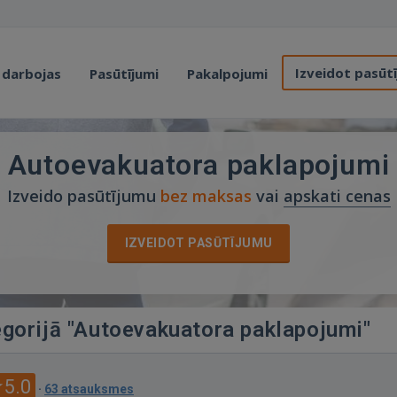
Izveidot pasūt
 darbojas
Pasūtījumi
Pakalpojumi
Autoevakuatora paklapojumi
Izveido pasūtījumu
bez maksas
vai
apskati cenas
IZVEIDOT PASŪTĪJUMU
egorijā "Autoevakuatora paklapojumi"
5.0
·
63 atsauksmes