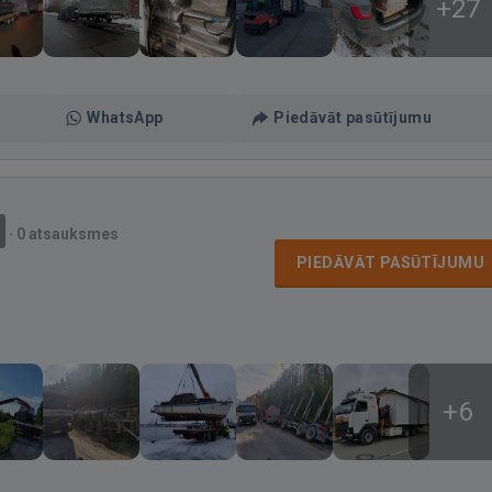
+27
WhatsApp
Piedāvāt pasūtījumu
·
0 atsauksmes
PIEDĀVĀT PASŪTĪJUMU
+6