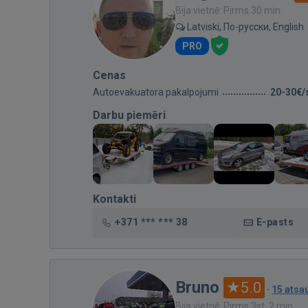
Bija vietnē: Pirms 30 min.
Latviski, По-русски, English
PRO
Cenas
Autoevakuatora pakalpojumi
20-30€/
Darbu piemēri
Kontakti
+371 *** *** 38
E-pasts
Bruno
5.0
·
15 ats
Bija vietnē: Pirms 3st. 2 min.