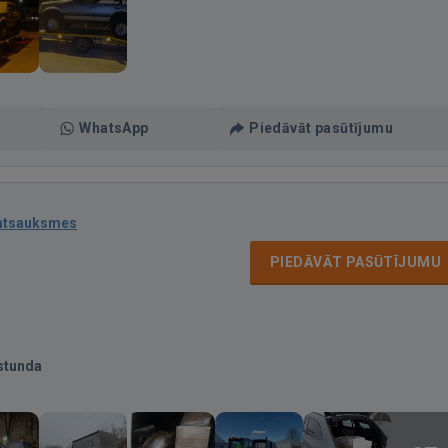
WhatsApp
Piedāvāt pasūtījumu
atsauksmes
PIEDĀVĀT PASŪTĪJUMU
stunda