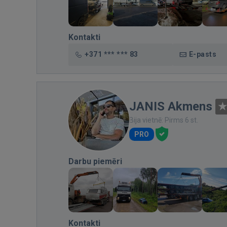
Kontakti
+371 *** *** 83
E-pasts
JANIS Akmens
Bija vietnē: Pirms 6 st.
PRO
Darbu piemēri
Kontakti