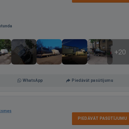
stunda
+20
WhatsApp
Piedāvāt pasūtījumu
uksmes
PIEDĀVĀT PASŪTĪJUMU