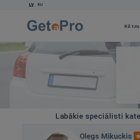
LV
RU
Kā tas
Labākie speciālisti kat
Olegs Mikuckis