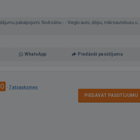
dājumu pakalpojumi. Nodrošinu - - Vieglo auto, džipu, mikroautobusu u..
WhatsApp
Piedāvāt pasūtījumu
.0
·
7 atsauksmes
PIEDĀVĀT PASŪTĪJUMU