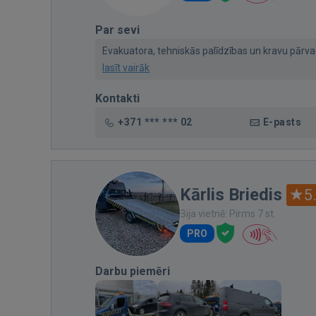
Par sevi
Evakuatora, tehniskās palīdzības un kravu pārva
lasīt vairāk
Kontakti
+371 *** *** 02
E-pasts
Kārlis Briedis
5
Bija vietnē: Pirms 7 st.
PRO
Darbu piemēri