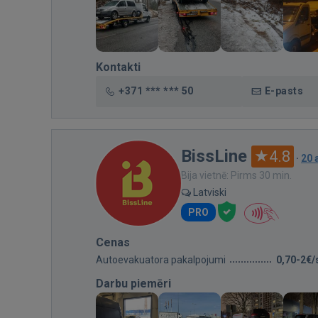
Kontakti
+371 *** *** 50
E-pasts
BissLine
4.8
·
20 
Bija vietnē: Pirms 30 min.
Latviski
PRO
Cenas
Autoevakuatora pakalpojumi
0,70-2€/
Darbu piemēri