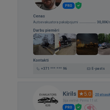
PRO
Cenas
Autoevakuatora pakalpojumi
30,00€/
Darbu piemēri
Kontakti
+371 *** *** 96
E-pasts
Kirils
5.0
·
20 atsa
Bija vietnē: Pirms 11 st.
PRO