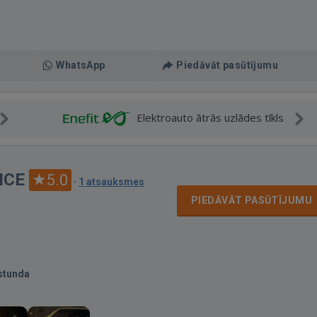
WhatsApp
Piedāvāt pasūtījumu
Elektroauto ātrās uzlādes tīkls
ICE
5.0
·
1 atsauksmes
PIEDĀVĀT PASŪTĪJUMU
stunda