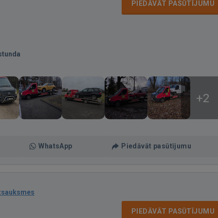
PIEDĀVĀT PASŪTĪJUMU
stunda
+2
WhatsApp
Piedāvāt pasūtījumu
atsauksmes
PIEDĀVĀT PASŪTĪJUMU