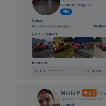
Latviski, По-русски
PRO
Cenas
Autoevakuatora pakalpojumi
20-40€/
Darbu piemēri
Kontakti
+371 *** *** 00
E-pasts
Maris P.
5.0
·
17 
Bija vietnē: Pirms 1st. 44 min.
Latviski