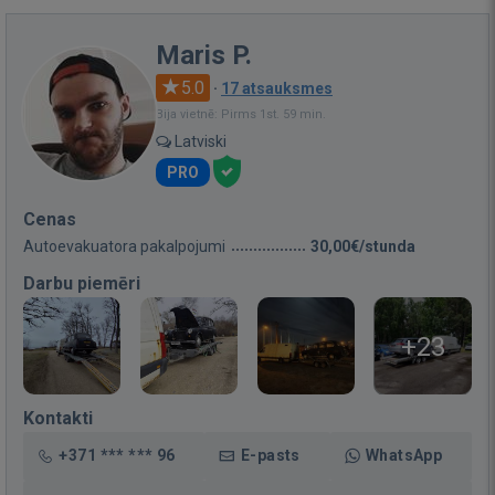
Maris P.
5.0
·
17 atsauksmes
Bija vietnē: Pirms 1st. 59 min.
Latviski
PRO
Cenas
Autoevakuatora pakalpojumi
30,00€/stunda
Darbu piemēri
+23
Kontakti
+371 *** *** 96
E-pasts
WhatsApp