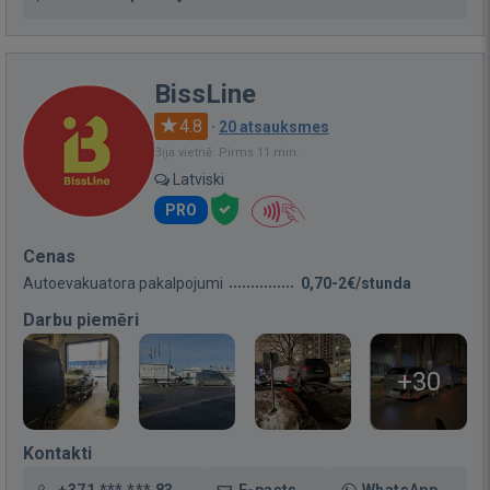
BissLine
4.8
·
20 atsauksmes
Bija vietnē: Pirms 11 min.
Latviski
PRO
Cenas
Autoevakuatora pakalpojumi
0,70-2€/stunda
Darbu piemēri
+30
Kontakti
+371 *** *** 83
E-pasts
WhatsApp