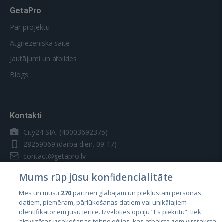
GetaPro
Par projektu
Atgriezeniskā saite
Jautājumi un atbildes
Blogs
Kontakti
City24 SIA, (40003692375)
28259069
(darba dien. 09-17)
contact@getapro.lv
Mums rūp jūsu konfidencialitāte
Mēs un mūsu
270
partneri glabājam un piekļūstam personas
datiem, piemēram, pārlūkošanas datiem vai unikālajiem
identifikatoriem jūsu ierīcē. Izvēloties opciju “Es piekrītu”, tiek
Valstis
aktivizētas izsekošanas tehnoloģijas, kas atbalsta zem virsraksta