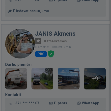
Piedāvāt pasūtījumu
JANIS Akmens
·
0 atsauksmes
Bija vietnē: Pirms 2st. 5 min.
PRO
Darbu piemēri
+9
Kontakti
+371 *** *** 07
E-pasts
WhatsApp