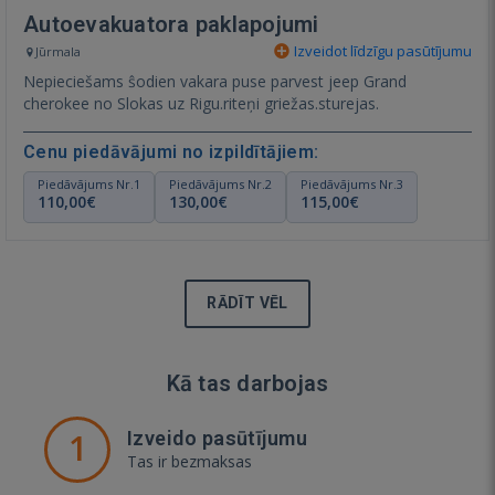
Autoevakuatora paklapojumi
Izveidot līdzīgu pasūtījumu
Jūrmala
Nepieciešams ŝodien vakara puse parvest jeep Grand
cherokee no Slokas uz Rigu.riteņi griežas.sturejas.
Cenu piedāvājumi no izpildītājiem:
Piedāvājums Nr.1
Piedāvājums Nr.2
Piedāvājums Nr.3
110,00€
130,00€
115,00€
RĀDĪT VĒL
Kā tas darbojas
1
Izveido pasūtījumu
Tas ir bezmaksas