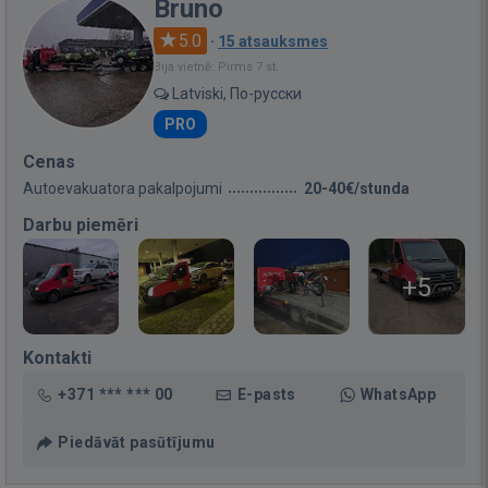
Bruno
5.0
·
15 atsauksmes
Bija vietnē: Pirms 7 st.
Latviski, По-русски
PRO
Cenas
Autoevakuatora pakalpojumi
20-40€/stunda
Darbu piemēri
+5
Kontakti
+371 *** *** 00
E-pasts
WhatsApp
Piedāvāt pasūtījumu