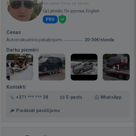
Bija vietnē: Pirms 1st. 24 min.
Latviski, По-русски, English
PRO
Cenas
Autoevakuatora pakalpojumi
20-30€/stunda
Darbu piemēri
+1
Kontakti
+371 *** *** 38
E-pasts
WhatsApp
Piedāvāt pasūtījumu