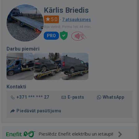
Kārlis Briedis
5.0
·
7 atsauksmes
Bija vietnē: Pirms 1st. 44 min.
PRO
Darbu piemēri
Kontakti
+371 *** *** 27
E-pasts
WhatsApp
Piedāvāt pasūtījumu
Pieslēdz Enefit elektrību un ietaupi!