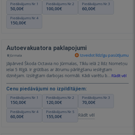
Piedāvājums Nr.1
Piedāvājums Nr.2
Piedāvājums Nr.3
50,00€
100,00€
60,00€
Piedāvājums Nr.4
150,00€
Autoevakuatora paklapojumi
Izveidot līdzīgu pasūtījumu
Jūrmala
Jāpārved Škoda Octavia no Jūrmalas, Tīklu ielā 2 līdz Nometņu
ielai 5 Rīgā. Ir grūtības ar ātrumu pārlēgšanu ieslēgtam
dzinējam. Izslēgtam darbojas normāli. Kādi varētu b…
Rādīt vēl
Cenu piedāvājumi no izpildītājiem:
Piedāvājums Nr.1
Piedāvājums Nr.2
Piedāvājums Nr.3
150,00€
120,00€
70,00€
Piedāvājums Nr.4
Piedāvājums Nr.5
Rādīt vēl
60,00€
155,00€