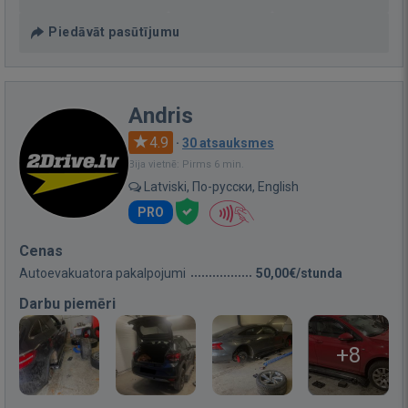
Piedāvāt pasūtījumu
Andris
4.9
·
30 atsauksmes
Bija vietnē: Pirms 6 min.
Latviski, По-русски, English
PRO
Cenas
Autoevakuatora pakalpojumi
50,00€/stunda
Darbu piemēri
+8