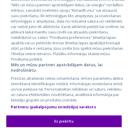
Igaunija
“Mēs un mūsu partneri apstrādājam datus, lai sniegtu” norādītos
mērķus, savukārt izvēloties opciju “Noraidīt visu” vai atsaucot
Latvija
savu piekrišanu, šīs tehnoloģijas tiks atspējotas. Ja izsekošanas
tehnoloģijas ir atspējotas, daļa no redzamā satura un reklāmām
Lietuva
var nebūt jums tik atbilstoša. Varat atkārtoti piekļūt šai izvēlnei, lai
jebkurā laikā mainītu savu izvēli vai atsauktu piekrišanu,
noklikšķinot uz saites “Privātuma preferences” tīmekļa lapas
apakšā vai uz peldošās ikonas tīmekļa lapas apakšējā kreisajā
stūrī, ja tāda ir redzama. Jūsu izvēle būs spēkā mūsu piekrišanas
Tīmekļa vietne ietvaros. Plašāku informāciju skatiet mūsu
Privātuma politikā.
Mēs un mūsu partneri apstrādājam datus, lai
nodrošinātu:
City24.lv
CVbankas.lt
Precīzas atrašanās vietas izmantošana. Ierīces parametru aktīva
City24.ee
Kainos.lt
skenēšana identifikācijas nolūkā. Informācijas ievietošana ierīcē
un/vai piekļuve tai. Personalizētas reklāmas un saturs, reklāmu
GetaPro.lv
Paslaugos.lt
un satura efektivitātes novērtēšana, analītiskā informācija par
GetaPro.ee
auto24.ee
lietotāju grupām un produktu izstrāde.
Skelbiu.lt
KV.ee
Partneru (pakalpojumu sniedzēju) saraksts
Autoplius.lt
Osta.ee
Aruodas.lt
KuldneBörs.ee
Es piekrītu