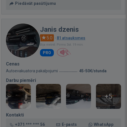
Piedāvāt pasūtījumu
Janis dzenis
5.0
·
81 atsauksmes
Bija vietnē: Pirms 3st. 19 min.
PRO
Cenas
Autoevakuatora pakalpojumi
45-50€/stunda
Darbu piemēri
+5
Kontakti
+371 *** *** 56
E-pasts
WhatsApp