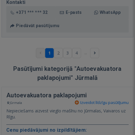
Kontakti
+371 *** *** 32
E-pasts
WhatsApp
Piedāvāt pasūtījumu
...
1
2
3
4
Pasūtījumi kategorijā "Autoevakuatora
paklapojumi" Jūrmalā
Autoevakuatora paklapojumi
Izveidot līdzīgu pasūtījumu
Jūrmala
Nepieciešams aizvest vieglo mašīnu no Jūrmalas, Vaivaros uz
Rīgu.
Cenu piedāvājumi no izpildītājiem: