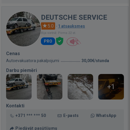
DEUTSCHE SERVICE
5.0
·
1 atsauksmes
Bija vietnē: Pirms 22 st.
PRO
Cenas
Autoevakuatora pakalpojumi
30,00€/stunda
Darbu piemēri
+1
Kontakti
+371 *** *** 50
E-pasts
WhatsApp
Piedāvāt pasūtījumu