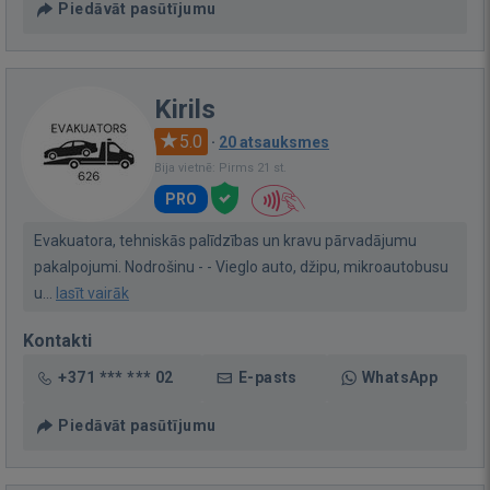
Piedāvāt pasūtījumu
Kirils
5.0
·
20 atsauksmes
Bija vietnē: Pirms 21 st.
PRO
Evakuatora, tehniskās palīdzības un kravu pārvadājumu
pakalpojumi. Nodrošinu - - Vieglo auto, džipu, mikroautobusu
u...
lasīt vairāk
Kontakti
+371 *** *** 02
E-pasts
WhatsApp
Piedāvāt pasūtījumu