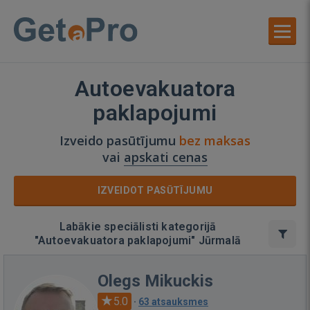
Autoevakuatora
paklapojumi
Izveido pasūtījumu
bez maksas
vai
apskati cenas
IZVEIDOT PASŪTĪJUMU
Labākie speciālisti kategorijā
"Autoevakuatora paklapojumi" Jūrmalā
Olegs Mikuckis
5.0
·
63 atsauksmes