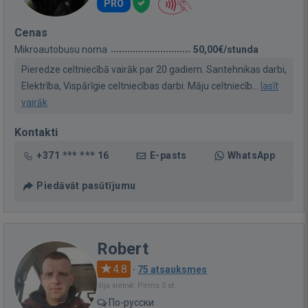
PRO
Cenas
Mikroautobusu noma
50,00€/stunda
Pieredze celtniecībā vairāk par 20 gadiem. Santehnikas darbi,
Elektrība, Vispārīgie celtniecības darbi. Māju celtniecīb...
lasīt
vairāk
Kontakti
+371 *** *** 16
E-pasts
WhatsApp
Piedāvāt pasūtījumu
Robert
4.8
·
75 atsauksmes
Bija vietnē: Pirms 5 st.
По-русски