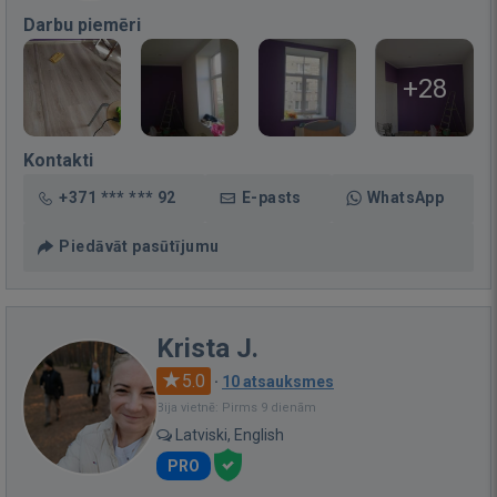
Darbu piemēri
+28
Kontakti
+371 *** *** 92
E-pasts
WhatsApp
Piedāvāt pasūtījumu
Krista J.
5.0
·
10 atsauksmes
Bija vietnē: Pirms 9 dienām
Latviski, English
PRO