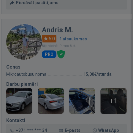
Piedāvāt pasūtījumu
Andris M.
5.0
·
1 atsauksmes
Bija vietnē: Pirms 8 st.
PRO
Cenas
Mikroautobusu noma
15,00€/stunda
Darbu piemēri
+1
Kontakti
+371 *** *** 34
E-pasts
WhatsApp