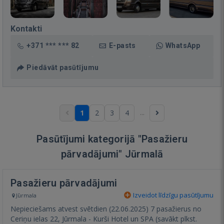
Kontakti
+371 *** *** 82
E-pasts
WhatsApp
Piedāvāt pasūtījumu
...
1
2
3
4
Pasūtījumi kategorijā "Pasažieru
pārvadājumi" Jūrmalā
Pasažieru pārvadājumi
Izveidot līdzīgu pasūtījumu
Jūrmala
Nepieciešams atvest svētdien (22.06.2025) 7 pasažierus no
Ceriņu ielas 22, Jūrmala - Kurši Hotel un SPA (savākt plkst.