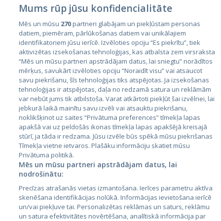
Mums rūp jūsu konfidencialitāte
Mēs un mūsu
270
partneri glabājam un piekļūstam personas
datiem, piemēram, pārlūkošanas datiem vai unikālajiem
identifikatoriem jūsu ierīcē. Izvēloties opciju “Es piekrītu”, tiek
Valstis
aktivizētas izsekošanas tehnoloģijas, kas atbalsta zem virsraksta
Igaunija
“Mēs un mūsu partneri apstrādājam datus, lai sniegtu” norādītos
mērķus, savukārt izvēloties opciju “Noraidīt visu” vai atsaucot
Latvija
savu piekrišanu, šīs tehnoloģijas tiks atspējotas. Ja izsekošanas
tehnoloģijas ir atspējotas, daļa no redzamā satura un reklāmām
Lietuva
var nebūt jums tik atbilstoša. Varat atkārtoti piekļūt šai izvēlnei, lai
jebkurā laikā mainītu savu izvēli vai atsauktu piekrišanu,
noklikšķinot uz saites “Privātuma preferences” tīmekļa lapas
apakšā vai uz peldošās ikonas tīmekļa lapas apakšējā kreisajā
stūrī, ja tāda ir redzama. Jūsu izvēle būs spēkā mūsu piekrišanas
Tīmekļa vietne ietvaros. Plašāku informāciju skatiet mūsu
Privātuma politikā.
Mēs un mūsu partneri apstrādājam datus, lai
nodrošinātu:
City24.lv
CVbankas.lt
Precīzas atrašanās vietas izmantošana. Ierīces parametru aktīva
City24.ee
Kainos.lt
skenēšana identifikācijas nolūkā. Informācijas ievietošana ierīcē
un/vai piekļuve tai. Personalizētas reklāmas un saturs, reklāmu
GetaPro.lv
Paslaugos.lt
un satura efektivitātes novērtēšana, analītiskā informācija par
GetaPro.ee
auto24.ee