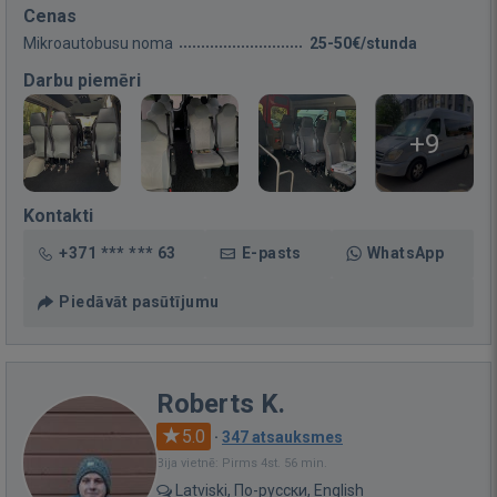
Cenas
Mikroautobusu noma
25-50€/stunda
Darbu piemēri
+9
Kontakti
+371 *** *** 63
E-pasts
WhatsApp
Piedāvāt pasūtījumu
Roberts K.
5.0
·
347 atsauksmes
Bija vietnē: Pirms 4st. 56 min.
Latviski, По-русски, English