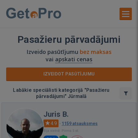
Pasažieru pārvadājumi
Izveido pasūtījumu
bez maksas
vai
apskati cenas
IZVEIDOT PASŪTĪJUMU
Labākie speciālisti kategorijā "Pasažieru
pārvadājumi" Jūrmalā
Juris B.
4.9
·
1159 atsauksmes
Bija vietnē: Pirms 5 st.