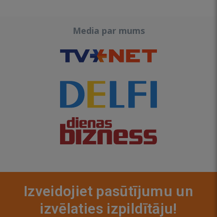
Media par mums
Izveidojiet pasūtījumu un
izvēlaties izpildītāju!