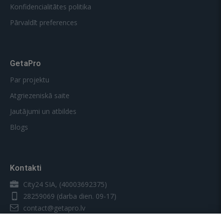
Konfidencialitātes politika
Pārvaldīt preferences
GetaPro
Par projektu
Atgriezeniskā saite
Jautājumi un atbildes
Blogs
Kontakti
City24 SIA, (40003692375)
28259069
(darba dien. 09-17)
contact@getapro.lv