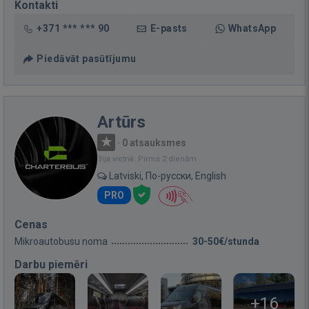
Kontakti
+371 *** *** 90
E-pasts
WhatsApp
Piedāvāt pasūtījumu
Artūrs
·
0 atsauksmes
Bija vietnē: Pirms 2 dienām
Latviski, По-русски, English
PRO
Cenas
Mikroautobusu noma
30-50€/stunda
Darbu piemēri
+16