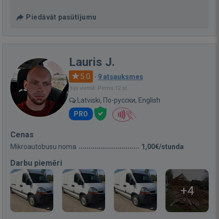
Piedāvāt pasūtījumu
Lauris J.
5.0
·
9 atsauksmes
Bija vietnē: Pirms 12 st.
Latviski, По-русски, English
PRO
Cenas
Mikroautobusu noma
1,00€/stunda
Darbu piemēri
+4