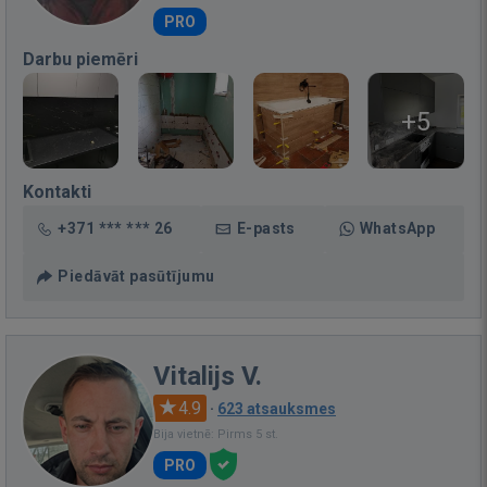
PRO
Darbu piemēri
+5
Kontakti
+371 *** *** 26
E-pasts
WhatsApp
Piedāvāt pasūtījumu
Vitalijs V.
4.9
·
623 atsauksmes
Bija vietnē: Pirms 5 st.
PRO