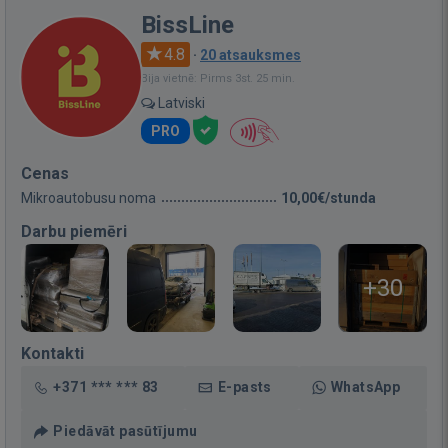
BissLine
4.8
·
20 atsauksmes
Bija vietnē: Pirms 3st. 25 min.
Latviski
PRO
Cenas
Mikroautobusu noma
10,00€/stunda
Darbu piemēri
+30
Kontakti
+371 *** *** 83
E-pasts
WhatsApp
Piedāvāt pasūtījumu