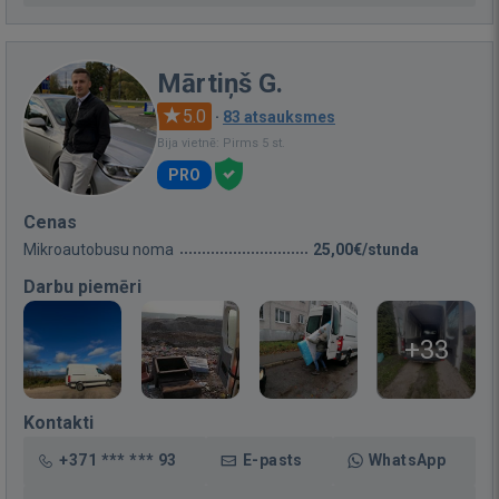
Mārtiņš G.
5.0
·
83 atsauksmes
Bija vietnē: Pirms 5 st.
PRO
Cenas
Mikroautobusu noma
25,00€/stunda
Darbu piemēri
+33
Kontakti
+371 *** *** 93
E-pasts
WhatsApp