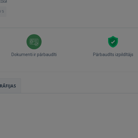
сски
/ 5
Dokumenti ir pārbaudīti
Pārbaudīts izpildītājs
RĀFIJAS