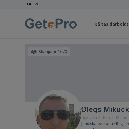
LV
RU
Kā tas darbojas
Skatījumi: 1670
Olegs Mikuck
Bija vietnē: Pirms 42 min.
Juridiska persona · Reģist