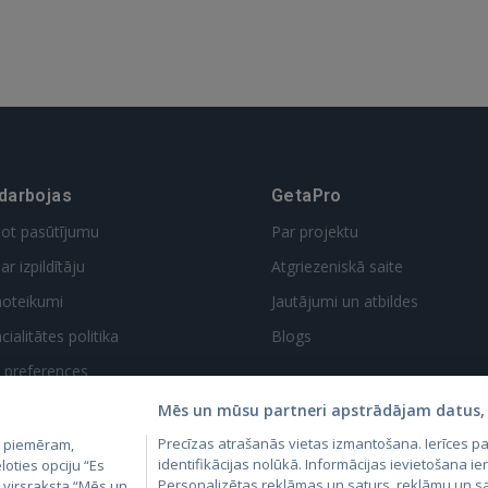
 darbojas
GetaPro
dot pasūtījumu
Par projektu
ar izpildītāju
Atgriezeniskā saite
noteikumi
Jautājumi un atbildes
ialitātes politika
Blogs
t preferences
Mēs un mūsu partneri apstrādājam datus, 
Precīzas atrašanās vietas izmantošana. Ierīces 
, piemēram,
identifikācijas nolūkā. Informācijas ievietošana ier
loties opciju “Es
Personalizētas reklāmas un saturs, reklāmu un sa
m virsraksta “Mēs un