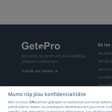
Kā tas
Kā izvei
Ātrs veids, kā atrast uzticamu izpildītāju
Kā kļūt p
jebkuram uzdevumam.
Servisa 
Vairāk par mums
Konfidenc
Pārvaldī
Mums rūp jūsu konfidencialitāte
Mēs un mūsu
270
partneri glabājam un piekļūstam personas datiem
pārlūkošanas datiem vai unikālajiem identifikatoriem jūsu ierīcē. Izvē
piekrītu”, tiek aktivizētas izsekošanas tehnoloģijas, kas atbalsta ze