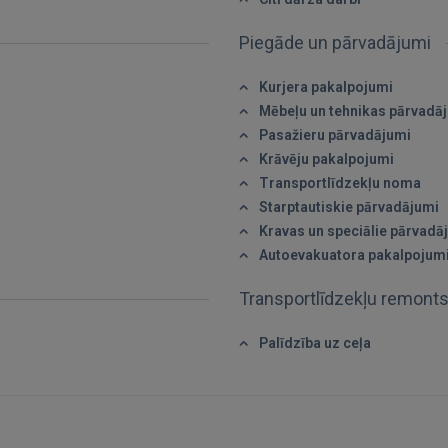
 Sign in with Apple
Piegāde un pārvadājumi
Vēl neesat reģistrējies?
Kurjera pakalpojumi
REĢISTRĀCIJA
Mēbeļu un tehnikas pārvadā
Pasažieru pārvadājumi
Krāvēju pakalpojumi
Transportlīdzekļu noma
Starptautiskie pārvadājumi
Kravas un speciālie pārvadā
Autoevakuatora pakalpojum
Transportlīdzekļu remont
Palīdzība uz ceļa