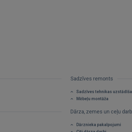
Ienākt
IENĀKT
Sadzīves remonts
Aizmirsāt paroli?
Atcerēties?
Sadzīves tehnikas uzstādīš
Mēbeļu montāža
FACEBOOK
Dārza, zemes un ceļu dar
GOOGLE
Dārznieka pakalpojumi
Citi dārza darbi