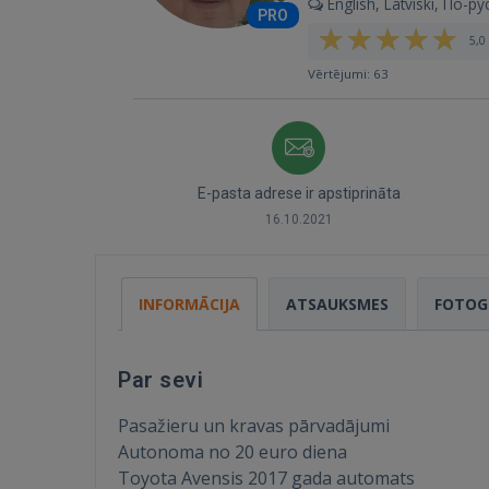
English, Latviski, По-ру
PRO
5,0 
Vērtējumi: 63
E-pasta adrese ir apstiprināta
16.10.2021
INFORMĀCIJA
ATSAUKSMES
FOTOG
Par sevi
Pasažieru un kravas pārvadājumi
Autonoma no 20 euro diena
Toyota Avensis 2017 gada automats