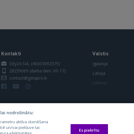
Kontakti
Valstis
City24 SIA, (40003692375)
Igaunija
28259069
(darba dien. 09-17)
Latvija
contact@getapro.lv
Lietuva
lai nodrošinātu:
parametru aktīva skenēšana
īcē un/vai piekļuve tai.
Es piekrītu
tura efektivitātes